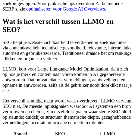
zoekomgevingen. Voor praktische tips over door AI beïnvloede
SERP’s, zie
optimaliseren voor Google AI Overviews
.
Wat is het verschil tussen LLMO en
SEO?
SEO helpt je website zichtbaarheid te verdienen in zoekmachines
via contentkwaliteit, technische gezondheid, relevantie, interne links,
autoriteit en gebruikerswaarde. Traditioneel draaide het om rankings,
klikken en organisch verkeer.
LLMO, kort voor Large Language Model Optimization, richt zich
op hoe je merk en content naar voren komen in AI-gegenereerde
antwoorden. Dat omvat citaties, vermeldingen, aanbevelingen en
opname in antwoorden, zelfs als de gebruiker nooit doorklikt naar je
site.
Het verschil is nuttig, maar wordt vaak overdreven. LLMO vervangt
SEO niet. De meeste inputsignalen waardoor AI-systemen een bron
vertrouwen en citeren, zijn dezelfde signalen waar sterke SEO altijd
op steunde: duidelijke structuur, thematische diepte, gezaghebbende
vermeldingen, accurate informatie en merkcredibiliteit.
Aspect
SEO
LLMO