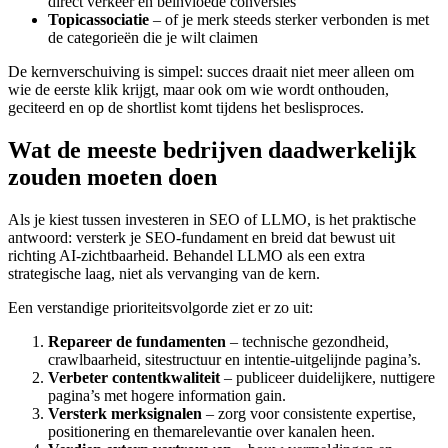
direct verkeer en beïnvloede conversies
Topicassociatie
– of je merk steeds sterker verbonden is met
de categorieën die je wilt claimen
De kernverschuiving is simpel: succes draait niet meer alleen om
wie de eerste klik krijgt, maar ook om wie wordt onthouden,
geciteerd en op de shortlist komt tijdens het beslisproces.
Wat de meeste bedrijven daadwerkelijk
zouden moeten doen
Als je kiest tussen investeren in SEO of LLMO, is het praktische
antwoord: versterk je SEO-fundament en breid dat bewust uit
richting AI-zichtbaarheid. Behandel LLMO als een extra
strategische laag, niet als vervanging van de kern.
Een verstandige prioriteitsvolgorde ziet er zo uit:
Repareer de fundamenten
– technische gezondheid,
crawlbaarheid, sitestructuur en intentie-uitgelijnde pagina’s.
Verbeter contentkwaliteit
– publiceer duidelijkere, nuttigere
pagina’s met hogere information gain.
Versterk merksignalen
– zorg voor consistente expertise,
positionering en themarelevantie over kanalen heen.