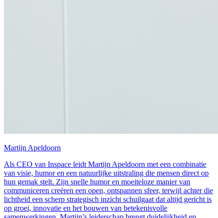
Martijn Apeldoorn
Als CEO van Inspace leidt Martijn Apeldoorn met een combinatie
van visie, humor en een natuurlijke uitstraling die mensen direct op
hun gemak stelt. Zijn snelle humor en moeiteloze manier van
communiceren creëren een open, ontspannen sfeer, terwijl achter die
lichtheid een scherp strategisch inzicht schuilgaat dat altijd gericht is
op groei, innovatie en het bouwen van betekenisvolle
samenwerkingen. Martijn’s leiderschap brengt duidelijkheid en