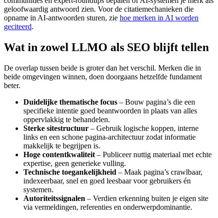
communities en expert-roundups bepalen of AI-systemen je merk als
geloofwaardig antwoord zien. Voor de citatiemechanieken die
opname in AI-antwoorden sturen, zie
hoe merken in AI worden
geciteerd
.
Wat in zowel LLMO als SEO blijft tellen
De overlap tussen beide is groter dan het verschil. Merken die in
beide omgevingen winnen, doen doorgaans hetzelfde fundament
beter.
Duidelijke thematische focus
– Bouw pagina’s die een
specifieke intentie goed beantwoorden in plaats van alles
oppervlakkig te behandelen.
Sterke sitestructuur
– Gebruik logische koppen, interne
links en een schone pagina-architectuur zodat informatie
makkelijk te begrijpen is.
Hoge contentkwaliteit
– Publiceer nuttig materiaal met echte
expertise, geen generieke vulling.
Technische toegankelijkheid
– Maak pagina’s crawlbaar,
indexeerbaar, snel en goed leesbaar voor gebruikers én
systemen.
Autoriteitssignalen
– Verdien erkenning buiten je eigen site
via vermeldingen, referenties en onderwerpdominantie.