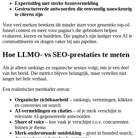
Expertuitleg met sterke bronvermelding
Gestructureerde antwoorden die eenvoudig nauwkeurig
te citeren zijn
Voor veel merken betekent dit minder inzet voor generieke top-of-
funnel content en meer voor pagina’s die gebruikers helpen
evalueren, kiezen en handelen. Die pagina’s zijn lastiger voor AI te
commoditiseren en dragen vaker bij aan pipeline.
Hoe LLMO- vs SEO-prestaties te meten
Als je alleen rankings en organische sessies volgt, mis je een deel
van het beeld. Die metrics blijven belangrijk, maar vertellen niet
langer het hele verhaal.
Een realistischer meetkader omvat:
Organische zichtbaarheid
– rankings, vertoningen, klikken
en conversies uit search
AI-vermeldingen en citaties
– of je merk verschijnt in
relevante AI-gegenereerde antwoorden
Share of voice
– hoe vaak je verschijnt t.o.v. concurrenten
binnen je thema
Merk-ondersteunde ontdekking
– groei in branded search,