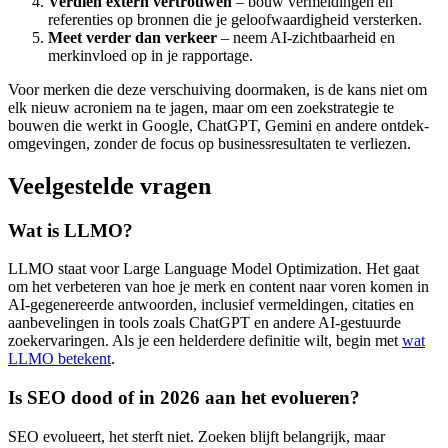
Verdien extern vertrouwen
– bouw vermeldingen en
referenties op bronnen die je geloofwaardigheid versterken.
Meet verder dan verkeer
– neem AI-zichtbaarheid en
merkinvloed op in je rapportage.
Voor merken die deze verschuiving doormaken, is de kans niet om
elk nieuw acroniem na te jagen, maar om een zoekstrategie te
bouwen die werkt in Google, ChatGPT, Gemini en andere ontdek-
omgevingen, zonder de focus op businessresultaten te verliezen.
Veelgestelde vragen
Wat is LLMO?
LLMO staat voor Large Language Model Optimization. Het gaat
om het verbeteren van hoe je merk en content naar voren komen in
AI-gegenereerde antwoorden, inclusief vermeldingen, citaties en
aanbevelingen in tools zoals ChatGPT en andere AI-gestuurde
zoekervaringen. Als je een helderdere definitie wilt, begin met
wat
LLMO betekent
.
Is SEO dood of in 2026 aan het evolueren?
SEO evolueert, het sterft niet. Zoeken blijft belangrijk, maar