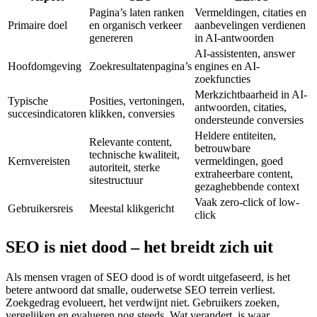
Pagina’s laten ranken
Vermeldingen, citaties en
Primaire doel
en organisch verkeer
aanbevelingen verdienen
genereren
in AI-antwoorden
AI-assistenten, answer
Hoofdomgeving
Zoekresultatenpagina’s
engines en AI-
zoekfuncties
Merkzichtbaarheid in AI-
Typische
Posities, vertoningen,
antwoorden, citaties,
succesindicatoren
klikken, conversies
ondersteunde conversies
Heldere entiteiten,
Relevante content,
betrouwbare
technische kwaliteit,
Kernvereisten
vermeldingen, goed
autoriteit, sterke
extraheerbare content,
sitestructuur
gezaghebbende context
Vaak zero-click of low-
Gebruikersreis
Meestal klikgericht
click
SEO is niet dood – het breidt zich uit
Als mensen vragen of SEO dood is of wordt uitgefaseerd, is het
betere antwoord dat smalle, ouderwetse SEO terrein verliest.
Zoekgedrag evolueert, het verdwijnt niet. Gebruikers zoeken,
vergelijken en evalueren nog steeds. Wat verandert, is waar