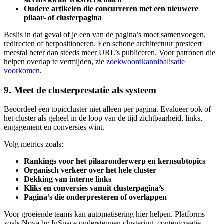
Oudere artikelen die concurreren met een nieuwere
pilaar- of clusterpagina
Beslis in dat geval of je een van de pagina’s moet samenvoegen,
redirecten of herpositioneren. Een schone architectuur presteert
meestal beter dan steeds meer URL’s publiceren. Voor patronen die
helpen overlap te vermijden, zie
zoekwoordkannibalisatie
voorkomen
.
9. Meet de clusterprestatie als systeem
Beoordeel een topiccluster niet alleen per pagina. Evalueer ook of
het cluster als geheel in de loop van de tijd zichtbaarheid, links,
engagement en conversies wint.
Volg metrics zoals:
Rankings voor het pilaaronderwerp en kernsubtopics
Organisch verkeer over het hele cluster
Dekking van interne links
Kliks en conversies vanuit clusterpagina’s
Pagina’s die onderpresteren of overlappen
Voor groeiende teams kan automatisering hier helpen. Platforms
zoals Nova by InSpace ondersteunen clustering, contentcreatie,