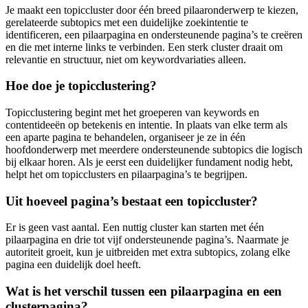
Je maakt een topiccluster door één breed pilaaronderwerp te kiezen,
gerelateerde subtopics met een duidelijke zoekintentie te
identificeren, een pilaarpagina en ondersteunende pagina’s te creëren
en die met interne links te verbinden. Een sterk cluster draait om
relevantie en structuur, niet om keywordvariaties alleen.
Hoe doe je topicclustering?
Topicclustering begint met het groeperen van keywords en
contentideeën op betekenis en intentie. In plaats van elke term als
een aparte pagina te behandelen, organiseer je ze in één
hoofdonderwerp met meerdere ondersteunende subtopics die logisch
bij elkaar horen. Als je eerst een duidelijker fundament nodig hebt,
helpt het om topicclusters en pilaarpagina’s te begrijpen.
Uit hoeveel pagina’s bestaat een topiccluster?
Er is geen vast aantal. Een nuttig cluster kan starten met één
pilaarpagina en drie tot vijf ondersteunende pagina’s. Naarmate je
autoriteit groeit, kun je uitbreiden met extra subtopics, zolang elke
pagina een duidelijk doel heeft.
Wat is het verschil tussen een pilaarpagina en een
clusterpagina?