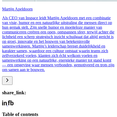
Martijn Apeldoorn
Als CEO van Inspace leidt Martijn Apeldoorn met een combinatie
van visie, humor en een natuurlijke uitstraling die mensen direct op
hun gemak stelt. Zijn snelle humor en moeiteloze manier van
communiceren creëren een open, ontspannen sfeer, terwijl achter die
lichtheid een scherp strategisch inzicht schuilgaat dat altijd gericht is
op groei, innovatie en het bouwen van betekenisvolle
samenwerkingen. Martijn’s leiderschap brengt duidelijkheid en
karakter samen, waardoor een cultuur ontstaat waarin teams zich
zelfverzekerd voelen, klanten zich écht welkom voelen en
samenwerking op een natuurlijke, energieke manier tot stand komt
— een omgeving waar mensen verbonden, gemotiveerd en trots zijn
om samen aan te bouwen.
share_link:
Table of contents