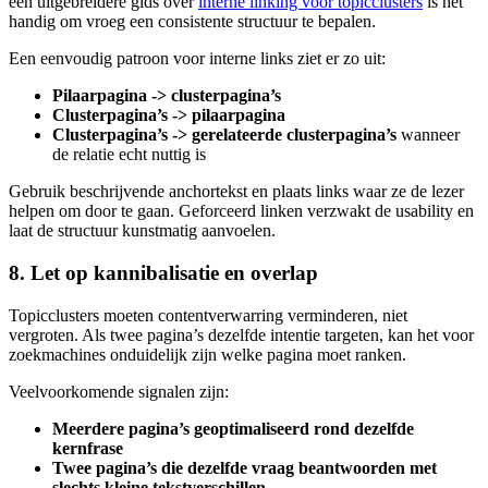
een uitgebreidere gids over
interne linking voor topicclusters
is het
handig om vroeg een consistente structuur te bepalen.
Een eenvoudig patroon voor interne links ziet er zo uit:
Pilaarpagina -> clusterpagina’s
Clusterpagina’s -> pilaarpagina
Clusterpagina’s -> gerelateerde clusterpagina’s
wanneer
de relatie echt nuttig is
Gebruik beschrijvende anchortekst en plaats links waar ze de lezer
helpen om door te gaan. Geforceerd linken verzwakt de usability en
laat de structuur kunstmatig aanvoelen.
8. Let op kannibalisatie en overlap
Topicclusters moeten contentverwarring verminderen, niet
vergroten. Als twee pagina’s dezelfde intentie targeten, kan het voor
zoekmachines onduidelijk zijn welke pagina moet ranken.
Veelvoorkomende signalen zijn:
Meerdere pagina’s geoptimaliseerd rond dezelfde
kernfrase
Twee pagina’s die dezelfde vraag beantwoorden met
slechts kleine tekstverschillen