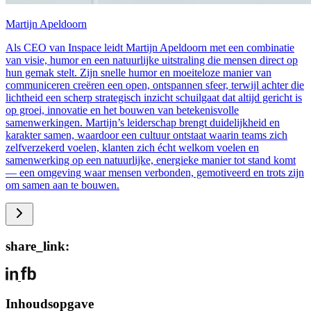
Martijn Apeldoorn
Als CEO van Inspace leidt Martijn Apeldoorn met een combinatie
van visie, humor en een natuurlijke uitstraling die mensen direct op
hun gemak stelt. Zijn snelle humor en moeiteloze manier van
communiceren creëren een open, ontspannen sfeer, terwijl achter die
lichtheid een scherp strategisch inzicht schuilgaat dat altijd gericht is
op groei, innovatie en het bouwen van betekenisvolle
samenwerkingen. Martijn’s leiderschap brengt duidelijkheid en
karakter samen, waardoor een cultuur ontstaat waarin teams zich
zelfverzekerd voelen, klanten zich écht welkom voelen en
samenwerking op een natuurlijke, energieke manier tot stand komt
— een omgeving waar mensen verbonden, gemotiveerd en trots zijn
om samen aan te bouwen.
share_link:
Inhoudsopgave