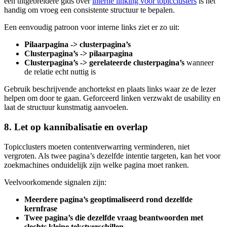
een uitgebreidere gids over
interne linking voor topicclusters
is het
handig om vroeg een consistente structuur te bepalen.
Een eenvoudig patroon voor interne links ziet er zo uit:
Pilaarpagina -> clusterpagina’s
Clusterpagina’s -> pilaarpagina
Clusterpagina’s -> gerelateerde clusterpagina’s
wanneer
de relatie echt nuttig is
Gebruik beschrijvende anchortekst en plaats links waar ze de lezer
helpen om door te gaan. Geforceerd linken verzwakt de usability en
laat de structuur kunstmatig aanvoelen.
8. Let op kannibalisatie en overlap
Topicclusters moeten contentverwarring verminderen, niet
vergroten. Als twee pagina’s dezelfde intentie targeten, kan het voor
zoekmachines onduidelijk zijn welke pagina moet ranken.
Veelvoorkomende signalen zijn:
Meerdere pagina’s geoptimaliseerd rond dezelfde
kernfrase
Twee pagina’s die dezelfde vraag beantwoorden met
slechts kleine tekstverschillen