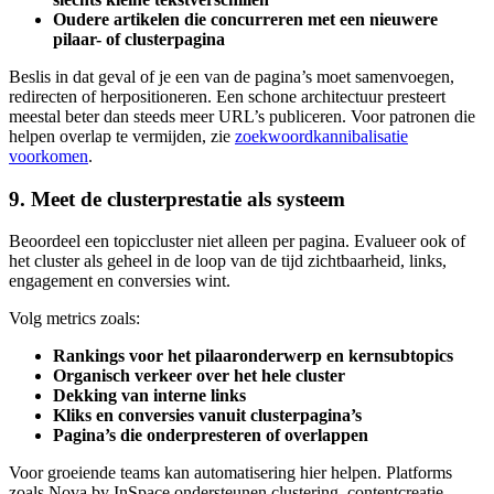
Oudere artikelen die concurreren met een nieuwere
pilaar- of clusterpagina
Beslis in dat geval of je een van de pagina’s moet samenvoegen,
redirecten of herpositioneren. Een schone architectuur presteert
meestal beter dan steeds meer URL’s publiceren. Voor patronen die
helpen overlap te vermijden, zie
zoekwoordkannibalisatie
voorkomen
.
9. Meet de clusterprestatie als systeem
Beoordeel een topiccluster niet alleen per pagina. Evalueer ook of
het cluster als geheel in de loop van de tijd zichtbaarheid, links,
engagement en conversies wint.
Volg metrics zoals:
Rankings voor het pilaaronderwerp en kernsubtopics
Organisch verkeer over het hele cluster
Dekking van interne links
Kliks en conversies vanuit clusterpagina’s
Pagina’s die onderpresteren of overlappen
Voor groeiende teams kan automatisering hier helpen. Platforms
zoals Nova by InSpace ondersteunen clustering, contentcreatie,