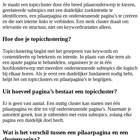
Je maakt een topiccluster door één breed pilaaronderwerp te kiezen,
gerelateerde subtopics met een duidelijke zoekintentie te
identificeren, een pilaarpagina en ondersteunende pagina’s te creëren
en die met interne links te verbinden. Een sterk cluster draait om
relevantie en structuur, niet om keywordvariaties alleen.
Hoe doe je topicclustering?
Topicclustering begint met het groeperen van keywords en
contentideeën op betekenis en intentie. In plaats van elke term als
een aparte pagina te behandelen, organiseer je ze in één
hoofdonderwerp met meerdere ondersteunende subtopics die logisch
bij elkaar horen. Als je eerst een duidelijker fundament nodig hebt,
helpt het om topicclusters en pilaarpagina’s te begrijpen.
Uit hoeveel pagina’s bestaat een topiccluster?
Er is geen vast aantal. Een nuttig cluster kan starten met één
pilaarpagina en drie tot vijf ondersteunende pagina’s. Naarmate je
autoriteit groeit, kun je uitbreiden met extra subtopics, zolang elke
pagina een duidelijk doel heeft.
Wat is het verschil tussen een pilaarpagina en een
clusterpagina?