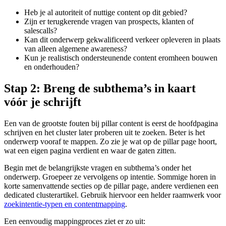
Heb je al autoriteit of nuttige content op dit gebied?
Zijn er terugkerende vragen van prospects, klanten of
salescalls?
Kan dit onderwerp gekwalificeerd verkeer opleveren in plaats
van alleen algemene awareness?
Kun je realistisch ondersteunende content eromheen bouwen
en onderhouden?
Stap 2: Breng de subthema’s in kaart
vóór je schrijft
Een van de grootste fouten bij pillar content is eerst de hoofd­pagina
schrijven en het cluster later proberen uit te zoeken. Beter is het
onderwerp vooraf te mappen. Zo zie je wat op de pillar page hoort,
wat een eigen pagina verdient en waar de gaten zitten.
Begin met de belangrijkste vragen en subthema’s onder het
onderwerp. Groepeer ze vervolgens op intentie. Sommige horen in
korte samenvattende secties op de pillar page, andere verdienen een
dedicated clusterartikel. Gebruik hiervoor een helder raamwerk voor
zoekintentie-typen en contentmapping
.
Een eenvoudig mappingproces ziet er zo uit: