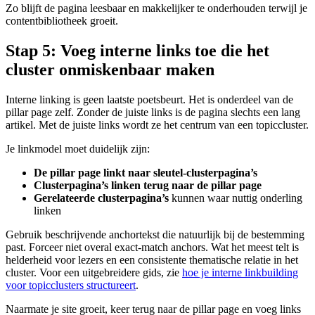
Zo blijft de pagina leesbaar en makkelijker te onderhouden terwijl je
contentbibliotheek groeit.
Stap 5: Voeg interne links toe die het
cluster onmiskenbaar maken
Interne linking is geen laatste poetsbeurt. Het is onderdeel van de
pillar page zelf. Zonder de juiste links is de pagina slechts een lang
artikel. Met de juiste links wordt ze het centrum van een topiccluster.
Je linkmodel moet duidelijk zijn:
De pillar page linkt naar sleutel-clusterpagina’s
Clusterpagina’s linken terug naar de pillar page
Gerelateerde clusterpagina’s
kunnen waar nuttig onderling
linken
Gebruik beschrijvende anchortekst die natuurlijk bij de bestemming
past. Forceer niet overal exact-match anchors. Wat het meest telt is
helderheid voor lezers en een consistente thematische relatie in het
cluster. Voor een uitgebreidere gids, zie
hoe je interne linkbuilding
voor topicclusters structureert
.
Naarmate je site groeit, keer terug naar de pillar page en voeg links