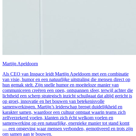
Martijn Apeldoorn
Als CEO van Inspace leidt Martijn Apeldoorn met een combinatie
van visie, humor en een natuurlijke uitstraling die mensen direct op
hun gemak stelt. Zijn snelle humor en moeiteloze manier van
communiceren creëren een open, ontspannen sfeer, terwijl achter die
lichtheid een scherp strategisch inzicht schuilgaat dat altijd gericht is
op groei, innovatie en het bouwen van betekenisvolle
samenwerkingen. Martijn’s leiderschap brengt duidelijkheid en
karakter samen, waardoor een cultuur ontstaat waarin teams zich
zelfverzekerd voelen, klanten zich écht welkom voelen en
samenwerking op een natuurlijke, energieke manier tot stand komt
— een omgeving waar mensen verbonden, gemotiveerd en trots zijn
om samen aan te bouwen.