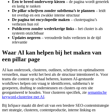
Een te breed onderwerp kiezen
– de pagina wordt generiek
en lastig te ranken
De pillar schrijven zonder subthema’s te plannen
– leidt
tot overlap en een zwakke interne structuur
De pagina tot encyclopedie maken
– clusterpagina’s
verliezen hun rol
Publiceren zonder wederkerige links
– het cluster is als
systeem onzichtbaar
Updates negeren
– verouderde hubs verliezen in de tijd
relevantie
Waar AI kan helpen bij het maken van
een pillar page
AI kan onderzoek, clusteren, outlinen, schrijven en optimaliseren
versnellen, maar werkt het best als de structuur intentioneel is. Voor
teams die content op schaal beheren, kunnen AI-gestuurde
workflows helpen om vraag te identificeren, subthema’s te
groeperen, drafting te ondersteunen en clusters op een site
georganiseerd te houden. Voor clusteren specifiek, zie
semantische
keyword-clustering met AI
.
Bij InSpace maakt dit deel uit van een bredere SEO-contentstrategie
met strategie, clusteren, contentproductie, interne linking en