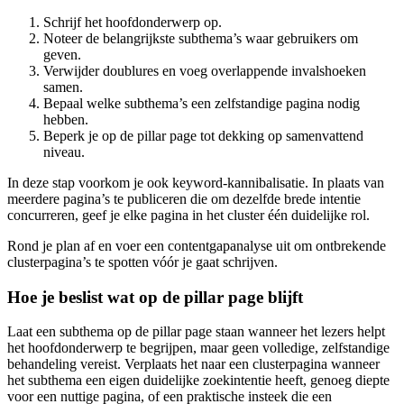
Schrijf het hoofdonderwerp op.
Noteer de belangrijkste subthema’s waar gebruikers om
geven.
Verwijder doublures en voeg overlappende invalshoeken
samen.
Bepaal welke subthema’s een zelfstandige pagina nodig
hebben.
Beperk je op de pillar page tot dekking op samenvattend
niveau.
In deze stap voorkom je ook keyword-kannibalisatie. In plaats van
meerdere pagina’s te publiceren die om dezelfde brede intentie
concurreren, geef je elke pagina in het cluster één duidelijke rol.
Rond je plan af en
voer een contentgapanalyse uit
om ontbrekende
clusterpagina’s te spotten vóór je gaat schrijven.
Hoe je beslist wat op de pillar page blijft
Laat een subthema op de pillar page staan wanneer het lezers helpt
het hoofdonderwerp te begrijpen, maar geen volledige, zelfstandige
behandeling vereist. Verplaats het naar een clusterpagina wanneer
het subthema een eigen duidelijke zoekintentie heeft, genoeg diepte
voor een nuttige pagina, of een praktische insteek die een