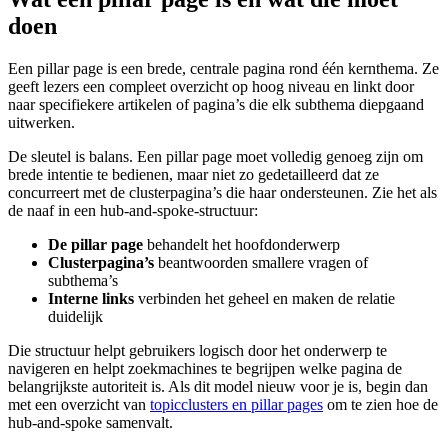
doen
Een pillar page is een brede, centrale pagina rond één kernthema. Ze
geeft lezers een compleet overzicht op hoog niveau en linkt door
naar specifiekere artikelen of pagina’s die elk subthema diepgaand
uitwerken.
De sleutel is balans. Een pillar page moet volledig genoeg zijn om
brede intentie te bedienen, maar niet zo gedetailleerd dat ze
concurreert met de clusterpagina’s die haar ondersteunen. Zie het als
de naaf in een hub-and-spoke-structuur:
De pillar page
behandelt het hoofdonderwerp
Clusterpagina’s
beantwoorden smallere vragen of
subthema’s
Interne links
verbinden het geheel en maken de relatie
duidelijk
Die structuur helpt gebruikers logisch door het onderwerp te
navigeren en helpt zoekmachines te begrijpen welke pagina de
belangrijkste autoriteit is. Als dit model nieuw voor je is, begin dan
met een overzicht van
topicclusters en pillar pages
om te zien hoe de
hub-and-spoke samenvalt.