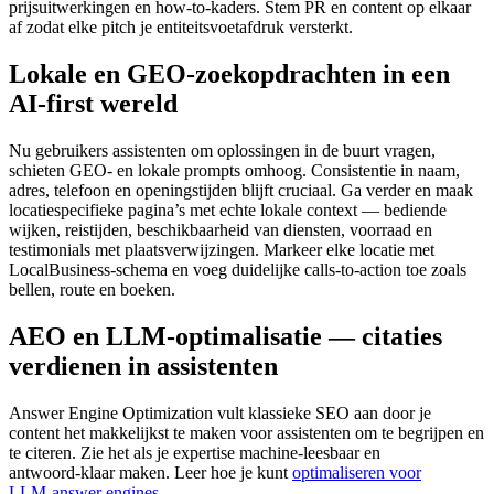
prijsuitwerkingen en how‑to‑kaders. Stem PR en content op elkaar
af zodat elke pitch je entiteitsvoetafdruk versterkt.
Lokale en GEO‑zoekopdrachten in een
AI‑first wereld
Nu gebruikers assistenten om oplossingen in de buurt vragen,
schieten GEO‑ en lokale prompts omhoog. Consistentie in naam,
adres, telefoon en openingstijden blijft cruciaal. Ga verder en maak
locatiespecifieke pagina’s met echte lokale context — bediende
wijken, reistijden, beschikbaarheid van diensten, voorraad en
testimonials met plaatsverwijzingen. Markeer elke locatie met
LocalBusiness‑schema en voeg duidelijke calls‑to‑action toe zoals
bellen, route en boeken.
AEO en LLM‑optimalisatie — citaties
verdienen in assistenten
Answer Engine Optimization vult klassieke SEO aan door je
content het makkelijkst te maken voor assistenten om te begrijpen en
te citeren. Zie het als je expertise machine‑leesbaar en
antwoord‑klaar maken. Leer hoe je kunt
optimaliseren voor
LLM‑answer engines
.