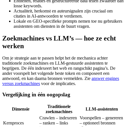
Entiteiten, relaties en gestructureerde data tellen zwaarder dan
losse keywords.
Actualiteit, herkomst en auteursignalen zijn cruciaal om
citaties in AI‑antwoorden te verdienen.
Lokale en GEO‑specifieke prompts nemen toe nu gebruikers
assistenten om diensten in de buurt vragen.
Zoekmachines vs LLM’s — hoe ze echt
werken
Om je strategie aan te passen helpt het de mechanica achter
traditionele zoekmachines en LLM‑gestuurde assistenten te
begrijpen. De één indexeert het web en rangschikt pagina’s. De
ander voorspelt het volgende beste token en composeert een
antwoord, en kan daarna bronnen vermelden. Zie
answer engines
versus zoekmachines
voor de implicaties.
Vergelijking in één oogopslag
Traditionele
Dimensie
LLM‑assistenten
zoekmachines
Crawlen – indexeren
Voorspellen – genereren
Kernproces
– ranken – links
– optioneel bronnen