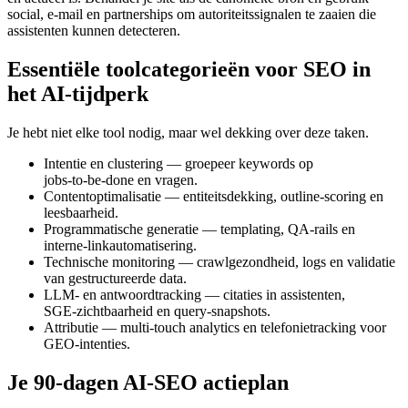
social, e‑mail en partnerships om autoriteitssignalen te zaaien die
assistenten kunnen detecteren.
Essentiële toolcategorieën voor SEO in
het AI‑tijdperk
Je hebt niet elke tool nodig, maar wel dekking over deze taken.
Intentie en clustering — groepeer keywords op
jobs‑to‑be‑done en vragen.
Contentoptimalisatie — entiteitsdekking, outline‑scoring en
leesbaarheid.
Programmatische generatie — templating, QA‑rails en
interne‑linkautomatisering.
Technische monitoring — crawlgezondheid, logs en validatie
van gestructureerde data.
LLM‑ en antwoordtracking — citaties in assistenten,
SGE‑zichtbaarheid en query‑snapshots.
Attributie — multi‑touch analytics en telefonietracking voor
GEO‑intenties.
Je 90‑dagen AI‑SEO actieplan