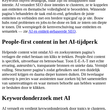
Keywords blijven belangrijk, maar zijn nu instappunten naar
intentie. AI verandert SEO door intenties te clusteren, ze te koppelen
aan entiteiten en thematische volledigheid te beoordelen. Winnende
pagina’s behandelen de taak end‑to‑end, gebruiken de juiste
entiteiten en verbinden met een bredere topicgraf op je site. Bouw
hubs rond problemen en jobs‑to‑be‑done en link ze intern om diepte
te tonen. Dit weerspiegelt de kernverschuiving naar entiteiten en
semantiek — zie
AI en entiteit‑gebaseerde SEO
.
People‑first content in het AI‑tijdperk
Helpende content wint omdat AI‑ en zoeksystemen pagina’s
verlagen die enkel bestaan om kliks te trekken. People‑first content
is specifiek, uitvoerbaar en betrouwbaar. Toon E‑E‑A‑T met echte
ervaring, auteursbio’s, transparante bronnen en unieke data. Vermijd
vulling. Structureer pagina’s zodat gebruikers snel een duidelijk
antwoord krijgen en daarna dieper kunnen duiken. Dit tweelaagse
ontwerp is precies waar assistenten naar zoeken bij het samenstellen
van samenvattingen en waar mensen behoefte aan hebben wanneer
ze besluiten door te klikken.
Keywordonderzoek met AI
AI versnelt en verdiept keywordonderzoek door topics te clusteren,