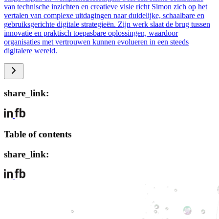
van technische inzichten en creatieve visie richt Simon zich op het
vertalen van complexe uitdagingen naar duidelijke, schaalbare en
gebruiksgerichte digitale strategieën. Zijn werk slaat de brug tussen
innovatie en praktisch toepasbare oplossingen, waardoor
organisaties met vertrouwen kunnen evolueren in een steeds
digitalere wereld.
share_link:
Table of contents
share_link: