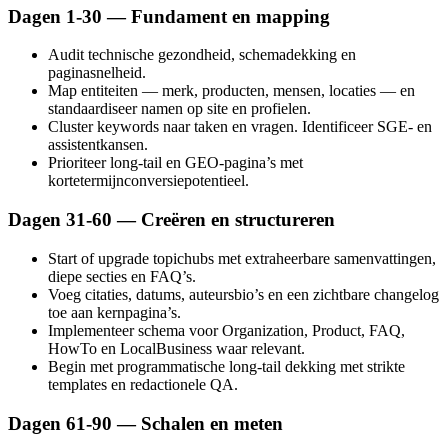
Dagen 1‑30 — Fundament en mapping
Audit technische gezondheid, schemadekking en
paginasnelheid.
Map entiteiten — merk, producten, mensen, locaties — en
standaardiseer namen op site en profielen.
Cluster keywords naar taken en vragen. Identificeer SGE‑ en
assistentkansen.
Prioriteer long‑tail en GEO‑pagina’s met
kortetermijnconversiepotentieel.
Dagen 31‑60 — Creëren en structureren
Start of upgrade topichubs met extraheerbare samenvattingen,
diepe secties en FAQ’s.
Voeg citaties, datums, auteursbio’s en een zichtbare changelog
toe aan kernpagina’s.
Implementeer schema voor Organization, Product, FAQ,
HowTo en LocalBusiness waar relevant.
Begin met programmatische long‑tail dekking met strikte
templates en redactionele QA.
Dagen 61‑90 — Schalen en meten