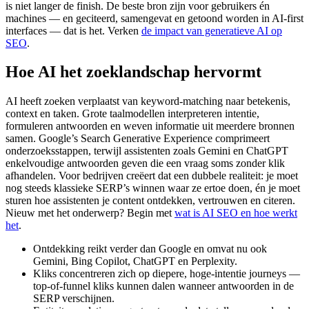
is niet langer de finish. De beste bron zijn voor gebruikers én
machines — en geciteerd, samengevat en getoond worden in AI‑first
interfaces — dat is het. Verken
de impact van generatieve AI op
SEO
.
Hoe AI het zoeklandschap hervormt
AI heeft zoeken verplaatst van keyword‑matching naar betekenis,
context en taken. Grote taalmodellen interpreteren intentie,
formuleren antwoorden en weven informatie uit meerdere bronnen
samen. Google’s Search Generative Experience comprimeert
onderzoeksstappen, terwijl assistenten zoals Gemini en ChatGPT
enkelvoudige antwoorden geven die een vraag soms zonder klik
afhandelen. Voor bedrijven creëert dat een dubbele realiteit: je moet
nog steeds klassieke SERP’s winnen waar ze ertoe doen, én je moet
sturen hoe assistenten je content ontdekken, vertrouwen en citeren.
Nieuw met het onderwerp? Begin met
wat is AI SEO en hoe werkt
het
.
Ontdekking reikt verder dan Google en omvat nu ook
Gemini, Bing Copilot, ChatGPT en Perplexity.
Kliks concentreren zich op diepere, hoge‑intentie journeys —
top‑of‑funnel kliks kunnen dalen wanneer antwoorden in de
SERP verschijnen.