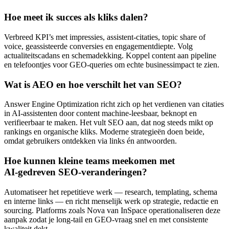
Hoe meet ik succes als kliks dalen?
Verbreed KPI’s met impressies, assistent‑citaties, topic share of
voice, geassisteerde conversies en engagementdiepte. Volg
actualiteitscadans en schemadekking. Koppel content aan pipeline
en telefoontjes voor GEO‑queries om echte businessimpact te zien.
Wat is AEO en hoe verschilt het van SEO?
Answer Engine Optimization richt zich op het verdienen van citaties
in AI‑assistenten door content machine‑leesbaar, beknopt en
verifieerbaar te maken. Het vult SEO aan, dat nog steeds mikt op
rankings en organische kliks. Moderne strategieën doen beide,
omdat gebruikers ontdekken via links én antwoorden.
Hoe kunnen kleine teams meekomen met
AI‑gedreven SEO‑veranderingen?
Automatiseer het repetitieve werk — research, templating, schema
en interne links — en richt menselijk werk op strategie, redactie en
sourcing. Platforms zoals Nova van InSpace operationaliseren deze
aanpak zodat je long‑tail en GEO‑vraag snel en met consistente
kwaliteit dekt.