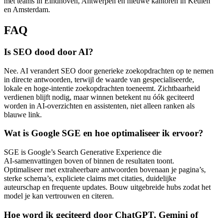
met teams in Eindhoven, Antwerpen en nieuwe kantoren in Keulen
en Amsterdam.
FAQ
Is SEO dood door AI?
Nee. AI verandert SEO door generieke zoekopdrachten op te nemen
in directe antwoorden, terwijl de waarde van gespecialiseerde,
lokale en hoge‑intentie zoekopdrachten toeneemt. Zichtbaarheid
verdienen blijft nodig, maar winnen betekent nu óók geciteerd
worden in AI‑overzichten en assistenten, niet alleen ranken als
blauwe link.
Wat is Google SGE en hoe optimaliseer ik ervoor?
SGE is Google’s Search Generative Experience die
AI‑samenvattingen boven of binnen de resultaten toont.
Optimaliseer met extraheerbare antwoorden bovenaan je pagina’s,
sterke schema’s, expliciete claims met citaties, duidelijke
auteurschap en frequente updates. Bouw uitgebreide hubs zodat het
model je kan vertrouwen en citeren.
Hoe word ik geciteerd door ChatGPT, Gemini of