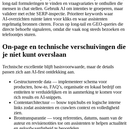
long‑tail formuleringen te vinden en vraagvariaties te onthullen die
mensen in chat stellen. Gebruik AI om intenties te groeperen, maar
valideer met echte SERP‑inspectie. Prioriteer keywords waar
AI‑overzichten ruimte laten voor kliks en waar assistenten
regelmatig bronnen citeren. Focus op long‑tail en GEO‑queries die
directe behoefte signaleren, omdat die vaak nog steeds bezoeken en
telefoontjes sturen.
On‑page en technische verschuivingen die
je niet kunt overslaan
Technische excellentie blijft basisvoorwaarde, maar de details
passen zich aan AI‑first ontdekking aan.
Gestructureerde data — implementeer schema voor
producten, how‑to, FAQ’s, organisatie en lokaal bedrijf om
entiteiten te verduidelijken en in aanmerking te komen voor
rich results en AI‑snippets.
Contentarchitectuur — bouw topichubs en logische interne
links zodat assistenten en crawlers context en volledigheid
zien.
Brontransparantie — voeg referenties, datums, naam van de
auteur en revisienotities toe om assistenten te helpen actualiteit
en geloofwaardigheid te beoordelen.