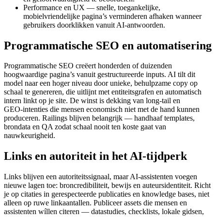
Performance en UX — snelle, toegankelijke,
mobielvriendelijke pagina’s verminderen afhaken wanneer
gebruikers doorklikken vanuit AI‑antwoorden.
Programmatische SEO en automatisering
Programmatische SEO creëert honderden of duizenden
hoogwaardige pagina’s vanuit gestructureerde inputs. AI tilt dit
model naar een hoger niveau door unieke, behulpzame copy op
schaal te genereren, die uitlijnt met entiteitsgrafen en automatisch
intern linkt op je site. De winst is dekking van long‑tail en
GEO‑intenties die mensen economisch niet met de hand kunnen
produceren. Railings blijven belangrijk — handhaaf templates,
brondata en QA zodat schaal nooit ten koste gaat van
nauwkeurigheid.
Links en autoriteit in het AI‑tijdperk
Links blijven een autoriteitssignaal, maar AI‑assistenten voegen
nieuwe lagen toe: broncredibiliteit, bewijs en auteursidentiteit. Richt
je op citaties in gerespecteerde publicaties en knowledge bases, niet
alleen op ruwe linkaantallen. Publiceer assets die mensen en
assistenten wíllen citeren — datastudies, checklists, lokale gidsen,