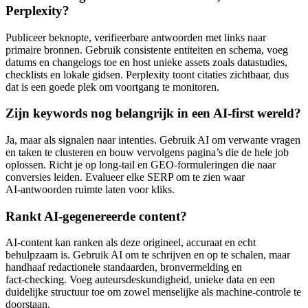
Perplexity?
Publiceer beknopte, verifieerbare antwoorden met links naar
primaire bronnen. Gebruik consistente entiteiten en schema, voeg
datums en changelogs toe en host unieke assets zoals datastudies,
checklists en lokale gidsen. Perplexity toont citaties zichtbaar, dus
dat is een goede plek om voortgang te monitoren.
Zijn keywords nog belangrijk in een AI‑first wereld?
Ja, maar als signalen naar intenties. Gebruik AI om verwante vragen
en taken te clusteren en bouw vervolgens pagina’s die de hele job
oplossen. Richt je op long‑tail en GEO‑formuleringen die naar
conversies leiden. Evalueer elke SERP om te zien waar
AI‑antwoorden ruimte laten voor kliks.
Rankt AI‑gegenereerde content?
AI‑content kan ranken als deze origineel, accuraat en echt
behulpzaam is. Gebruik AI om te schrijven en op te schalen, maar
handhaaf redactionele standaarden, bronvermelding en
fact‑checking. Voeg auteursdeskundigheid, unieke data en een
duidelijke structuur toe om zowel menselijke als machine‑controle te
doorstaan.