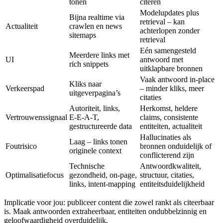
tonen
citeren
Modelupdates plus
Bijna realtime via
retrieval – kan
Actualiteit
crawlen en news
achterlopen zonder
sitemaps
retrieval
Eén samengesteld
Meerdere links met
UI
antwoord met
rich snippets
uitklapbare bronnen
Vaak antwoord in‑place
Kliks naar
Verkeerspad
– minder kliks, meer
uitgeverpagina’s
citaties
Autoriteit, links,
Herkomst, heldere
Vertrouwenssignaal
E‑E‑A‑T,
claims, consistente
gestructureerde data
entiteiten, actualiteit
Hallucinaties als
Laag – links tonen
Foutrisico
bronnen onduidelijk of
originele context
conflicterend zijn
Technische
Antwoordkwaliteit,
Optimalisatiefocus
gezondheid, on‑page,
structuur, citaties,
links, intent‑mapping
entiteitsduidelijkheid
Implicatie voor jou: publiceer content die zowel rankt als citeerbaar
is. Maak antwoorden extraheerbaar, entiteiten ondubbelzinnig en
geloofwaardigheid overduidelijk.