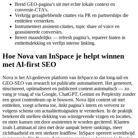
Breid GEO‑pagina’s uit met echte lokale context en
conversie‑CTA’s.
Verkrijg gezaghebbende citaties via PR en partnerships die
entiteiten versterken.
Instrumenteer assistent‑citaties, topic share of voice en
geassisteerde conversies.
Itereer maandelijks — refresh pagina’s, repareer hiaten in
entiteitsdekking en verfijn interne linking.
Hoe Nova van InSpace je helpt winnen
met AI‑first SEO
Nova is het AI‑gedreven platform van InSpace.io dat long‑tail en
GEO‑SEO van research tot publicatie automatiseert. Het genereert,
structureert, optimaliseert en publiceert content automatisch — zo
vang je vraag af via Google, ChatGPT, Gemini en Perplexity zonder
een groot contentteam op te bouwen. Nova lijnt content uit met
entiteiten, voegt schema toe, linkt pagina’s intern en ververst ze
volgens schema om actualiteitssignalen te versterken. In de praktijk
betekent dit snellere dekking van winstgevende vragen en locaties,
en meer kansen om door assistenten te worden geciteerd. Klanten
zoals Laminaat.nl zien met deze aanpak betere rankings, meer
zichtbaarheid en een sterkere leadflow. InSpace opereert wereldwijd