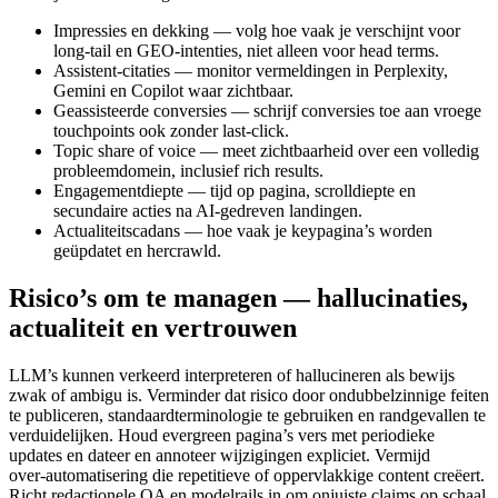
Impressies en dekking — volg hoe vaak je verschijnt voor
long‑tail en GEO‑intenties, niet alleen voor head terms.
Assistent‑citaties — monitor vermeldingen in Perplexity,
Gemini en Copilot waar zichtbaar.
Geassisteerde conversies — schrijf conversies toe aan vroege
touchpoints ook zonder last‑click.
Topic share of voice — meet zichtbaarheid over een volledig
probleemdomein, inclusief rich results.
Engagementdiepte — tijd op pagina, scrolldiepte en
secundaire acties na AI‑gedreven landingen.
Actualiteitscadans — hoe vaak je keypagina’s worden
geüpdatet en hercrawld.
Risico’s om te managen — hallucinaties,
actualiteit en vertrouwen
LLM’s kunnen verkeerd interpreteren of hallucineren als bewijs
zwak of ambigu is. Verminder dat risico door ondubbelzinnige feiten
te publiceren, standaardterminologie te gebruiken en randgevallen te
verduidelijken. Houd evergreen pagina’s vers met periodieke
updates en dateer en annoteer wijzigingen expliciet. Vermijd
over‑automatisering die repetitieve of oppervlakkige content creëert.
Richt redactionele QA en modelrails in om onjuiste claims op schaal