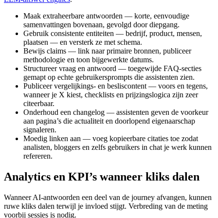
Maak extraheerbare antwoorden — korte, eenvoudige
samenvattingen bovenaan, gevolgd door diepgang.
Gebruik consistente entiteiten — bedrijf, product, mensen,
plaatsen — en versterk ze met schema.
Bewijs claims — link naar primaire bronnen, publiceer
methodologie en toon bijgewerkte datums.
Structureer vraag en antwoord — toegewijde FAQ‑secties
gemapt op echte gebruikersprompts die assistenten zien.
Publiceer vergelijkings‑ en besliscontent — voors en tegens,
wanneer je X kiest, checklists en prijzingslogica zijn zeer
citeerbaar.
Onderhoud een changelog — assistenten geven de voorkeur
aan pagina’s die actualiteit en doorlopend eigenaarschap
signaleren.
Moedig linken aan — voeg kopieerbare citaties toe zodat
analisten, bloggers en zelfs gebruikers in chat je werk kunnen
refereren.
Analytics en KPI’s wanneer kliks dalen
Wanneer AI‑antwoorden een deel van de journey afvangen, kunnen
ruwe kliks dalen terwijl je invloed stijgt. Verbreding van de meting
voorbij sessies is nodig.