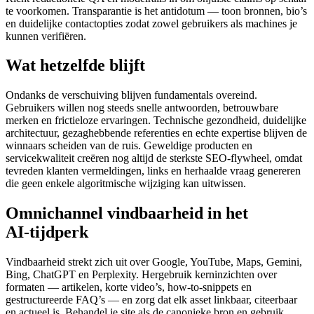
te voorkomen. Transparantie is het antidotum — toon bronnen, bio’s
en duidelijke contactopties zodat zowel gebruikers als machines je
kunnen verifiëren.
Wat hetzelfde blijft
Ondanks de verschuiving blijven fundamentals overeind.
Gebruikers willen nog steeds snelle antwoorden, betrouwbare
merken en frictieloze ervaringen. Technische gezondheid, duidelijke
architectuur, gezaghebbende referenties en echte expertise blijven de
winnaars scheiden van de ruis. Geweldige producten en
servicekwaliteit creëren nog altijd de sterkste SEO‑flywheel, omdat
tevreden klanten vermeldingen, links en herhaalde vraag genereren
die geen enkele algoritmische wijziging kan uitwissen.
Omnichannel vindbaarheid in het
AI‑tijdperk
Vindbaarheid strekt zich uit over Google, YouTube, Maps, Gemini,
Bing, ChatGPT en Perplexity. Hergebruik kerninzichten over
formaten — artikelen, korte video’s, how‑to‑snippets en
gestructureerde FAQ’s — en zorg dat elk asset linkbaar, citeerbaar
en actueel is. Behandel je site als de canonieke bron en gebruik