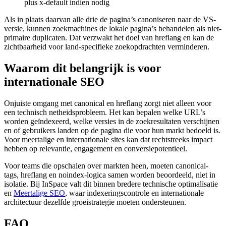
plus x-default indien nodig
Als in plaats daarvan alle drie de pagina’s canoniseren naar de VS-
versie, kunnen zoekmachines de lokale pagina’s behandelen als niet-
primaire duplicaten. Dat verzwakt het doel van hreflang en kan de
zichtbaarheid voor land-specifieke zoekopdrachten verminderen.
Waarom dit belangrijk is voor
internationale SEO
Onjuiste omgang met canonical en hreflang zorgt niet alleen voor
een technisch netheidsprobleem. Het kan bepalen welke URL’s
worden geïndexeerd, welke versies in de zoekresultaten verschijnen
en of gebruikers landen op de pagina die voor hun markt bedoeld is.
Voor meertalige en internationale sites kan dat rechtstreeks impact
hebben op relevantie, engagement en conversiepotentieel.
Voor teams die opschalen over markten heen, moeten canonical-
tags, hreflang en noindex-logica samen worden beoordeeld, niet in
isolatie. Bij InSpace valt dit binnen bredere technische optimalisatie
en
Meertalige SEO
, waar indexeringscontrole en internationale
architectuur dezelfde groeistrategie moeten ondersteunen.
FAQ