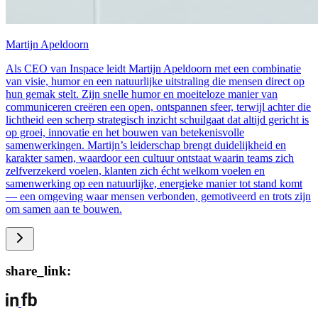
Martijn Apeldoorn
Als CEO van Inspace leidt Martijn Apeldoorn met een combinatie
van visie, humor en een natuurlijke uitstraling die mensen direct op
hun gemak stelt. Zijn snelle humor en moeiteloze manier van
communiceren creëren een open, ontspannen sfeer, terwijl achter die
lichtheid een scherp strategisch inzicht schuilgaat dat altijd gericht is
op groei, innovatie en het bouwen van betekenisvolle
samenwerkingen. Martijn’s leiderschap brengt duidelijkheid en
karakter samen, waardoor een cultuur ontstaat waarin teams zich
zelfverzekerd voelen, klanten zich écht welkom voelen en
samenwerking op een natuurlijke, energieke manier tot stand komt
— een omgeving waar mensen verbonden, gemotiveerd en trots zijn
om samen aan te bouwen.
share_link: