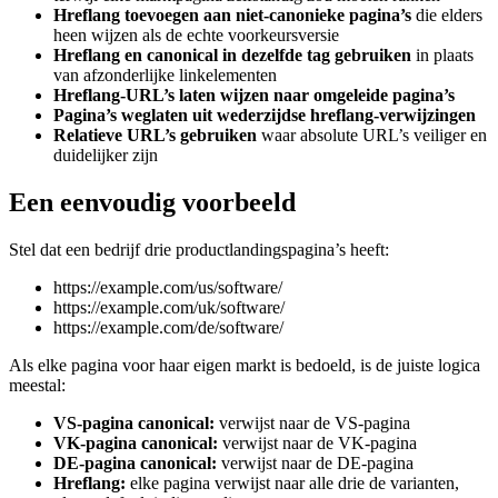
Hreflang toevoegen aan niet-canonieke pagina’s
die elders
heen wijzen als de echte voorkeursversie
Hreflang en canonical in dezelfde tag gebruiken
in plaats
van afzonderlijke linkelementen
Hreflang-URL’s laten wijzen naar omgeleide pagina’s
Pagina’s weglaten uit wederzijdse hreflang-verwijzingen
Relatieve URL’s gebruiken
waar absolute URL’s veiliger en
duidelijker zijn
Een eenvoudig voorbeeld
Stel dat een bedrijf drie productlandingspagina’s heeft:
https://example.com/us/software/
https://example.com/uk/software/
https://example.com/de/software/
Als elke pagina voor haar eigen markt is bedoeld, is de juiste logica
meestal:
VS-pagina canonical:
verwijst naar de VS-pagina
VK-pagina canonical:
verwijst naar de VK-pagina
DE-pagina canonical:
verwijst naar de DE-pagina
Hreflang:
elke pagina verwijst naar alle drie de varianten,