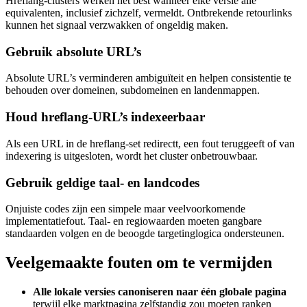
Hreflang-clusters werken het best wanneer elke versie alle
equivalenten, inclusief zichzelf, vermeldt. Ontbrekende retourlinks
kunnen het signaal verzwakken of ongeldig maken.
Gebruik absolute URL’s
Absolute URL’s verminderen ambiguïteit en helpen consistentie te
behouden over domeinen, subdomeinen en landenmappen.
Houd hreflang-URL’s indexeerbaar
Als een URL in de hreflang-set redirectt, een fout teruggeeft of van
indexering is uitgesloten, wordt het cluster onbetrouwbaar.
Gebruik geldige taal- en landcodes
Onjuiste codes zijn een simpele maar veelvoorkomende
implementatiefout. Taal- en regiowaarden moeten gangbare
standaarden volgen en de beoogde targetinglogica ondersteunen.
Veelgemaakte fouten om te vermijden
Alle lokale versies canoniseren naar één globale pagina
terwijl elke marktpagina zelfstandig zou moeten ranken