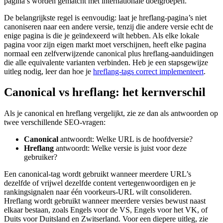
pagina’s worden gematcht met internationale doelgroepen.
De belangrijkste regel is eenvoudig: laat je hreflang-pagina’s niet
canoniseren naar een andere versie, tenzij die andere versie echt de
enige pagina is die je geïndexeerd wilt hebben. Als elke lokale
pagina voor zijn eigen markt moet verschijnen, heeft elke pagina
normaal een zelfverwijzende canonical plus hreflang-aanduidingen
die alle equivalente varianten verbinden. Heb je een stapsgewijze
uitleg nodig, leer dan hoe je
hreflang-tags correct implementeert
.
Canonical vs hreflang: het kernverschil
Als je canonical en hreflang vergelijkt, zie ze dan als antwoorden op
twee verschillende SEO-vragen:
Canonical
antwoordt: Welke URL is de hoofdversie?
Hreflang
antwoordt: Welke versie is juist voor deze
gebruiker?
Een canonical-tag wordt gebruikt wanneer meerdere URL’s
dezelfde of vrijwel dezelfde content vertegenwoordigen en je
rankingsignalen naar één voorkeurs-URL wilt consolideren.
Hreflang wordt gebruikt wanneer meerdere versies bewust naast
elkaar bestaan, zoals Engels voor de VS, Engels voor het VK, of
Duits voor Duitsland en Zwitserland. Voor een diepere uitleg, zie