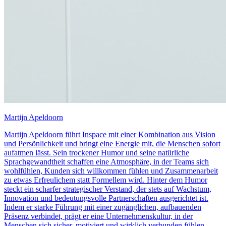
Martijn Apeldoorn
Martijn Apeldoorn führt Inspace mit einer Kombination aus Vision
und Persönlichkeit und bringt eine Energie mit, die Menschen sofort
aufatmen lässt. Sein trockener Humor und seine natürliche
Sprachgewandtheit schaffen eine Atmosphäre, in der Teams sich
wohlfühlen, Kunden sich willkommen fühlen und Zusammenarbeit
zu etwas Erfreulichem statt Formellem wird. Hinter dem Humor
steckt ein scharfer strategischer Verstand, der stets auf Wachstum,
Innovation und bedeutungsvolle Partnerschaften ausgerichtet ist.
Indem er starke Führung mit einer zugänglichen, aufbauenden
Präsenz verbindet, prägt er eine Unternehmenskultur, in der
Menschen sich sicher, motiviert und wirklich verbunden fühlen —