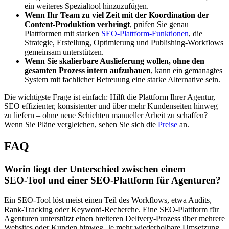
ein weiteres Spezialtool hinzuzufügen.
Wenn Ihr Team zu viel Zeit mit der Koordination der
Content‑Produktion verbringt
, prüfen Sie genau
Plattformen mit starken
SEO‑Plattform‑Funktionen
, die
Strategie, Erstellung, Optimierung und Publishing‑Workflows
gemeinsam unterstützen.
Wenn Sie skalierbare Auslieferung wollen, ohne den
gesamten Prozess intern aufzubauen
, kann ein gemanagtes
System mit fachlicher Betreuung eine starke Alternative sein.
Die wichtigste Frage ist einfach: Hilft die Plattform Ihrer Agentur,
SEO effizienter, konsistenter und über mehr Kundenseiten hinweg
zu liefern – ohne neue Schichten manueller Arbeit zu schaffen?
Wenn Sie Pläne vergleichen, sehen Sie sich die
Preise
an.
FAQ
Worin liegt der Unterschied zwischen einem
SEO‑Tool und einer SEO‑Plattform für Agenturen?
Ein SEO‑Tool löst meist einen Teil des Workflows, etwa Audits,
Rank‑Tracking oder Keyword‑Recherche. Eine SEO‑Plattform für
Agenturen unterstützt einen breiteren Delivery‑Prozess über mehrere
Websites oder Kunden hinweg. Je mehr wiederholbare Umsetzung