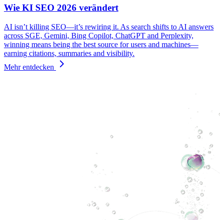
Wie KI SEO 2026 verändert
AI isn’t killing SEO—it’s rewiring it. As search shifts to AI answers
across SGE, Gemini, Bing Copilot, ChatGPT and Perplexity,
winning means being the best source for users and machines—
earning citations, summaries and visibility.
Mehr entdecken