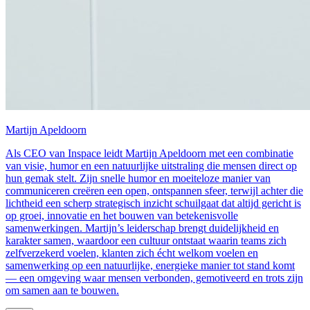
Martijn Apeldoorn
Als CEO van Inspace leidt Martijn Apeldoorn met een combinatie
van visie, humor en een natuurlijke uitstraling die mensen direct op
hun gemak stelt. Zijn snelle humor en moeiteloze manier van
communiceren creëren een open, ontspannen sfeer, terwijl achter die
lichtheid een scherp strategisch inzicht schuilgaat dat altijd gericht is
op groei, innovatie en het bouwen van betekenisvolle
samenwerkingen. Martijn’s leiderschap brengt duidelijkheid en
karakter samen, waardoor een cultuur ontstaat waarin teams zich
zelfverzekerd voelen, klanten zich écht welkom voelen en
samenwerking op een natuurlijke, energieke manier tot stand komt
— een omgeving waar mensen verbonden, gemotiveerd en trots zijn
om samen aan te bouwen.