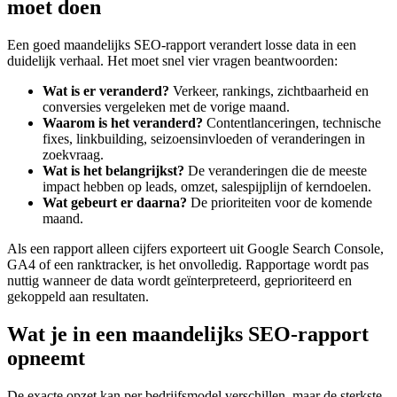
moet doen
Een goed maandelijks SEO-rapport verandert losse data in een
duidelijk verhaal. Het moet snel vier vragen beantwoorden:
Wat is er veranderd?
Verkeer, rankings, zichtbaarheid en
conversies vergeleken met de vorige maand.
Waarom is het veranderd?
Contentlanceringen, technische
fixes, linkbuilding, seizoensinvloeden of veranderingen in
zoekvraag.
Wat is het belangrijkst?
De veranderingen die de meeste
impact hebben op leads, omzet, salespijplijn of kerndoelen.
Wat gebeurt er daarna?
De prioriteiten voor de komende
maand.
Als een rapport alleen cijfers exporteert uit Google Search Console,
GA4 of een ranktracker, is het onvolledig. Rapportage wordt pas
nuttig wanneer de data wordt geïnterpreteerd, geprioriteerd en
gekoppeld aan resultaten.
Wat je in een maandelijks SEO-rapport
opneemt
De exacte opzet kan per bedrijfsmodel verschillen, maar de sterkste