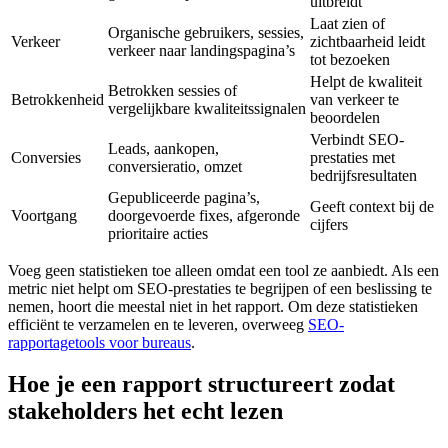
uitbreidt
Laat zien of
Organische gebruikers, sessies,
Verkeer
zichtbaarheid leidt
verkeer naar landingspagina’s
tot bezoeken
Helpt de kwaliteit
Betrokken sessies of
Betrokkenheid
van verkeer te
vergelijkbare kwaliteitssignalen
beoordelen
Verbindt SEO-
Leads, aankopen,
Conversies
prestaties met
conversieratio, omzet
bedrijfsresultaten
Gepubliceerde pagina’s,
Geeft context bij de
Voortgang
doorgevoerde fixes, afgeronde
cijfers
prioritaire acties
Voeg geen statistieken toe alleen omdat een tool ze aanbiedt. Als een
metric niet helpt om SEO-prestaties te begrijpen of een beslissing te
nemen, hoort die meestal niet in het rapport. Om deze statistieken
efficiënt te verzamelen en te leveren, overweeg
SEO-
rapportagetools voor bureaus
.
Hoe je een rapport structureert zodat
stakeholders het echt lezen