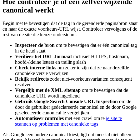
Hoe controleer je of een zelfverwijzende
canonical werkt
Begin met te bevestigen dat de tag in de gerenderde paginabron staat
en naar de exacte voorkeurs-URL wijst. Controleer vervolgens of de
rest van de site die keuze ondersteunt.
Inspecteer de bron
om te bevestigen dat er één canonical-tag
in de head staat
Verifieer het URL-formaat
inclusief HTTPS, hostnaam,
hoofd-/kleine letters en trailing slash
Check interne links
om zeker te zijn dat ze naar dezelfde
canonieke versie verwijzen
Bekijk redirects
zodat niet-voorkeursvarianten consequent
resolven
Vergelijk met de XML-sitemap
om te bevestigen dat de
canonieke URL wordt ingediend
Gebruik Google Search Console URL Inspection
om de
door de gebruiker gedeclareerde canonical en de door Google
geselecteerde canonical te vergelijken
Automatiseer controles
met een crawl om te
je site te
scannen op problemen met canonieke tags
Als Google een andere canonical kiest, ligt dat meestal niet alleen