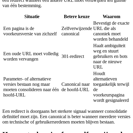
een redirect wanneer een andere URL moet verdwijnen ten gunste
van één bestemming.
Situatie
Betere keuze
Waarom
Bevestigt de exacte
Een pagina is de
Zelfverwijzende
URL die als
voorkeursversie van zichzelf
canonical
canoniek moet
worden behandeld
Haalt ambiguïteit
weg en stuurt
Een oude URL moet volledig
301-redirect
gebruikers en bots
worden vervangen
naar de nieuwe
URL
Houdt
Parameter- of alternatieve
alternatieven
versies bestaan nog maar
Canonical naar
toegankelijk terwijl
moeten consolideren naar één
de hoofd-URL
de
hoofd-URL
voorkeurspagina
wordt gesignaleerd
Een redirect is doorgaans het sterkere signaal wanneer consolidatie
definitief moet zijn. Een canonical is beter wanneer meerdere versies
om technische of gebruikersredenen moeten blijven bestaan.