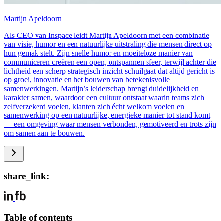
Martijn Apeldoorn
Als CEO van Inspace leidt Martijn Apeldoorn met een combinatie
van visie, humor en een natuurlijke uitstraling die mensen direct op
hun gemak stelt. Zijn snelle humor en moeiteloze manier van
communiceren creëren een open, ontspannen sfeer, terwijl achter die
lichtheid een scherp strategisch inzicht schuilgaat dat altijd gericht is
op groei, innovatie en het bouwen van betekenisvolle
samenwerkingen. Martijn’s leiderschap brengt duidelijkheid en
karakter samen, waardoor een cultuur ontstaat waarin teams zich
zelfverzekerd voelen, klanten zich écht welkom voelen en
samenwerking op een natuurlijke, energieke manier tot stand komt
— een omgeving waar mensen verbonden, gemotiveerd en trots zijn
om samen aan te bouwen.
share_link:
Table of contents