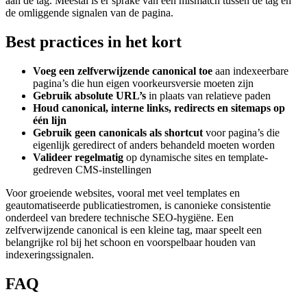
aan de tag. Meestal is er sprake van een mismatch tussen de tag en
de omliggende signalen van de pagina.
Best practices in het kort
Voeg een zelfverwijzende canonical toe
aan indexeerbare
pagina’s die hun eigen voorkeursversie moeten zijn
Gebruik absolute URL’s
in plaats van relatieve paden
Houd canonical, interne links, redirects en sitemaps op
één lijn
Gebruik geen canonicals als shortcut
voor pagina’s die
eigenlijk geredirect of anders behandeld moeten worden
Valideer regelmatig
op dynamische sites en template-
gedreven CMS-instellingen
Voor groeiende websites, vooral met veel templates en
geautomatiseerde publicatiestromen, is canonieke consistentie
onderdeel van bredere technische SEO-hygiëne. Een
zelfverwijzende canonical is een kleine tag, maar speelt een
belangrijke rol bij het schoon en voorspelbaar houden van
indexeringssignalen.
FAQ