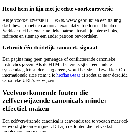
Houd hem in lijn met je echte voorkeursversie
Als je voorkeursversie HTTPS is, www gebruikt en een trailing
slash bevat, moet de canonical exact datzelfde formaat hebben.
Verklaar niet het ene canonieke patroon terwijl je interne links,
redirects en sitemap een ander patroon bevoordelen.
Gebruik één duidelijk canoniek signaal
Een pagina mag geen gemengde of conflicterende canonieke
instructies geven. Als de HTML het ene zegt en een andere
systeemlaag iets anders suggereert, wordt het signaal zwakker. Op
internationale sites stem je je
hreflang-tags
af zodat ze naar dezelfde
canonieke URL’s verwijzen.
Veelvoorkomende fouten die
zelfverwijzende canonicals minder
effectief maken
Een zelfverwijzende canonical is eenvoudig toe te voegen maar ook
eenvoudig te ondermijnen. Dit zijn de fouten die het vaakst
problemen veroorzaken.