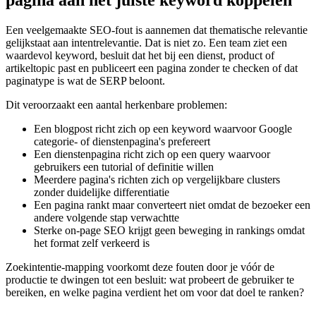
pagina aan het juiste keyword koppelen
Een veelgemaakte SEO-fout is aannemen dat thematische relevantie
gelijkstaat aan intentrelevantie. Dat is niet zo. Een team ziet een
waardevol keyword, besluit dat het bij een dienst, product of
artikeltopic past en publiceert een pagina zonder te checken of dat
paginatype is wat de SERP beloont.
Dit veroorzaakt een aantal herkenbare problemen:
Een blogpost richt zich op een keyword waarvoor Google
categorie- of dienstenpagina's prefereert
Een dienstenpagina richt zich op een query waarvoor
gebruikers een tutorial of definitie willen
Meerdere pagina's richten zich op vergelijkbare clusters
zonder duidelijke differentiatie
Een pagina rankt maar converteert niet omdat de bezoeker een
andere volgende stap verwachtte
Sterke on-page SEO krijgt geen beweging in rankings omdat
het format zelf verkeerd is
Zoekintentie-mapping voorkomt deze fouten door je vóór de
productie te dwingen tot een besluit: wat probeert de gebruiker te
bereiken, en welke pagina verdient het om voor dat doel te ranken?