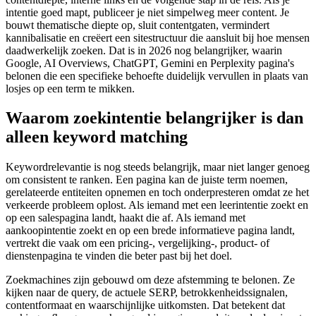
intentie goed mapt, publiceer je niet simpelweg meer content. Je
bouwt thematische diepte op, sluit contentgaten, vermindert
kannibalisatie en creëert een sitestructuur die aansluit bij hoe mensen
daadwerkelijk zoeken. Dat is in 2026 nog belangrijker, waarin
Google, AI Overviews, ChatGPT, Gemini en Perplexity pagina's
belonen die een specifieke behoefte duidelijk vervullen in plaats van
losjes op een term te mikken.
Waarom zoekintentie belangrijker is dan
alleen keyword matching
Keywordrelevantie is nog steeds belangrijk, maar niet langer genoeg
om consistent te ranken. Een pagina kan de juiste term noemen,
gerelateerde entiteiten opnemen en toch onderpresteren omdat ze het
verkeerde probleem oplost. Als iemand met een leerintentie zoekt en
op een salespagina landt, haakt die af. Als iemand met
aankoopintentie zoekt en op een brede informatieve pagina landt,
vertrekt die vaak om een pricing-, vergelijking-, product- of
dienstenpagina te vinden die beter past bij het doel.
Zoekmachines zijn gebouwd om deze afstemming te belonen. Ze
kijken naar de query, de actuele SERP, betrokkenheidssignalen,
contentformaat en waarschijnlijke uitkomsten. Dat betekent dat