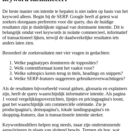
De beste manier om intentie te bepalen is niet raden op basis van het
keyword alleen. Begin bij de SERP. Google heeft al getest wat
zoekers doorgaans prefereren voor die query, dus de huidige
resultaten zijn je duidelijkste signaal van dominante intentie. Dit is
belangrijk omdat veel keywords in isolatie commercieel, informatief
of transactioneel lijken, terwijl de daadwerkelijke resultaten iets
anders laten zien.
Beoordeel de zoekresultaten met vier vragen in gedachten:
Welke paginatypes domineren de topposities?
Welk contentformaat komt het vaakst voor?
Welke subtopics keren terug in titels, headings en snippets?
Welke SERP-features suggereren gebruikersverwachtingen?
Als de resultaten bijvoorbeeld vooral gidsen, glossaria en explainers
zijn, heeft de query waarschijnlijk informatieve intentie. Als pagina
1 vooral vergelijkingsoverzichten, lijstjes en pricingpagina's toont,
gaat het waarschijnlijk om commerciële oriëntatie. Zie je
productpagina's, demopagina's, lokale landingspagina's en
shopping-features, dan is transactionele intentie sterker.
Keywordmodifiers helpen nog steeds, maar zijn ondersteunende
aanwijzingen in plaats van sluitend bewijs. Termen als hoe, wat,