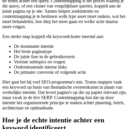
de reden achter een query. Contentmapping is het proces waarbij je
die query, of een cluster van vergelijkbare queries, koppelt aan de
juiste pagina op je site. Samen helpen zoekintentie en
contentmapping je te beslissen welk type asset moet ranken, wat het
moet behandelen, hoe diep het moet gaan en welke actie daarna
moet volgen.
Een sterke map koppelt elk keywordcluster meestal aan:
De dominante intentie
Het beste paginatype
De juiste fase in de gebruikersreis
Vereiste subtopics en vragen
Ondersteunende interne links
De primaire conversie of volgende actie
Hier gaat het bij veel SEO-programma's mis. Teams mappen vaak
een keyword op basis van thematische overeenkomst in plaats van
werkelijke intentie. Dat levert pagina's op die op papier relevant zijn,
maar zwak in de live SERP. Contentmapping lost dat op door
intentie het organiserende principe te maken achter planning, briefs,
architectuur en optimalisatie.
Hoe je de echte intentie achter een
keyword identificeert