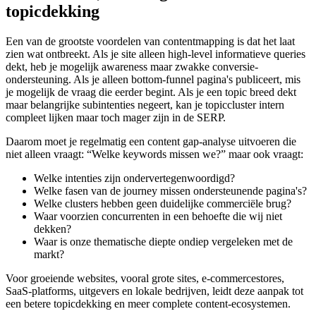
topicdekking
Een van de grootste voordelen van contentmapping is dat het laat
zien wat ontbreekt. Als je site alleen high-level informatieve queries
dekt, heb je mogelijk awareness maar zwakke conversie-
ondersteuning. Als je alleen bottom-funnel pagina's publiceert, mis
je mogelijk de vraag die eerder begint. Als je een topic breed dekt
maar belangrijke subintenties negeert, kan je topiccluster intern
compleet lijken maar toch mager zijn in de SERP.
Daarom moet je regelmatig een content gap-analyse uitvoeren die
niet alleen vraagt: “Welke keywords missen we?” maar ook vraagt:
Welke intenties zijn ondervertegenwoordigd?
Welke fasen van de journey missen ondersteunende pagina's?
Welke clusters hebben geen duidelijke commerciële brug?
Waar voorzien concurrenten in een behoefte die wij niet
dekken?
Waar is onze thematische diepte ondiep vergeleken met de
markt?
Voor groeiende websites, vooral grote sites, e-commercestores,
SaaS-platforms, uitgevers en lokale bedrijven, leidt deze aanpak tot
een betere topicdekking en meer complete content-ecosystemen.