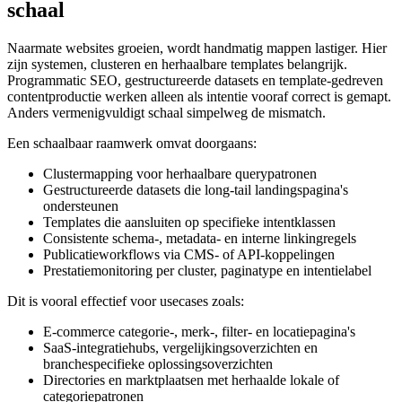
schaal
Naarmate websites groeien, wordt handmatig mappen lastiger. Hier
zijn systemen, clusteren en herhaalbare templates belangrijk.
Programmatic SEO, gestructureerde datasets en template-gedreven
contentproductie werken alleen als intentie vooraf correct is gemapt.
Anders vermenigvuldigt schaal simpelweg de mismatch.
Een schaalbaar raamwerk omvat doorgaans:
Clustermapping voor herhaalbare querypatronen
Gestructureerde datasets die long-tail landingspagina's
ondersteunen
Templates die aansluiten op specifieke intentklassen
Consistente schema-, metadata- en interne linkingregels
Publicatieworkflows via CMS- of API-koppelingen
Prestatiemonitoring per cluster, paginatype en intentielabel
Dit is vooral effectief voor usecases zoals:
E-commerce categorie-, merk-, filter- en locatiepagina's
SaaS-integratiehubs, vergelijkingsoverzichten en
branchespecifieke oplossingsoverzichten
Directories en marktplaatsen met herhaalde lokale of
categoriepatronen