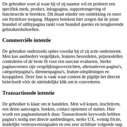
De gebruiker weet al waar hij of zij naartoe wil en probeert een
specifiek merk, product, inlogpagina, supportomgeving of
functiesectie te bereiken. Dit draait minder om ontdekking en meer
om frictieloze toegang. Mappen betekent hier zorgen dat de juiste
branded of utilitypagina rankt voor branded queries en terugkerende
gebruikersbehoeften.
Commerciële intentie
De gebruiker onderzoekt opties voordat hij of zij actie onderneemt.
Men kan aanbieders vergelijken, features beoordelen, prijsmodellen
controleren of de beste fit voor een usecase evalueren. Sterke
paginavormen zijn vergelijkingsoverzichten, alternatieven-pagina's,
categoriepagina's, dienstenpagina's, feature-uitsplitsingen en
koopgidsen. Deze fase is vaak waar content de pijplijn het directst
beïnvloedt vóór de uiteindelijke klik om te converteren.
Transactionele intentie
De gebruiker is klaar om te handelen. Men wil kopen, inschrijven,
een demo aanvragen, boeken, contact opnemen of starten. Hier
wordt een paginamismatch duur. Transactionele keywords hebben
pagina's nodig met directe aanbiedingen, sterke UX, weinig frictie,
duidelijke vertrouwenssignalen en een zeer zichtbare volgende stap.