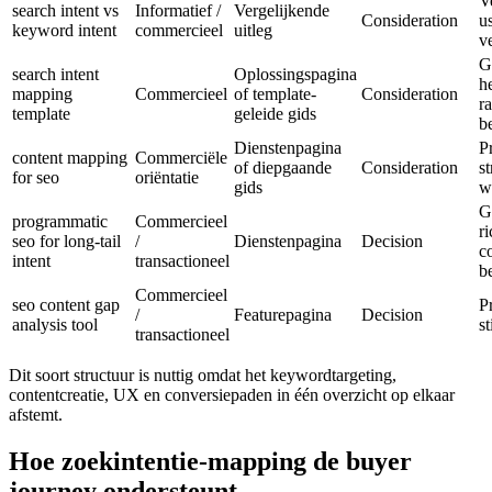
V
search intent vs
Informatief /
Vergelijkende
Consideration
u
keyword intent
commercieel
uitleg
v
G
search intent
Oplossingspagina
h
mapping
Commercieel
of template-
Consideration
r
template
geleide gids
b
Dienstenpagina
P
content mapping
Commerciële
of diepgaande
Consideration
s
for seo
oriëntatie
gids
w
G
programmatic
Commercieel
r
seo for long-tail
/
Dienstenpagina
Decision
c
intent
transactioneel
b
Commercieel
seo content gap
P
/
Featurepagina
Decision
analysis tool
s
transactioneel
Dit soort structuur is nuttig omdat het keywordtargeting,
contentcreatie, UX en conversiepaden in één overzicht op elkaar
afstemt.
Hoe zoekintentie-mapping de buyer
journey ondersteunt