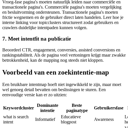
Vroeg-fase pagina's moeten natuurlijk leiden naar commerciële en
transactionele pagina's. Commerciële pagina's moeten vergelijking
en besluitvorming ondersteunen. Transactionele pagina's moeten
frictie wegnemen en de gebruiker direct laten handelen. Leer hoe je
interne linking voor topicclusters structureert zodat gebruikers en
crawlers duidelijke intentpaden kunnen volgen.
7. Meet intentfit na publicatie
Beoordeel CTR, engagement, conversies, assisted conversions en
rankingstabiliteit. Als de pagina veel vertoningen krijgt maar zwakke
betrokkenheid, kan de mapping nog steeds niet kloppen.
Voorbeeld van een zoekintentie-map
Een bruikbare intentmap hoeft niet ingewikkeld te zijn, maar moet
wel genoeg detail bevatten om beslissingen te sturen. Een
eenvoudige versie kan er zo uitzien:
Dominante
Beste
Keywordcluster
Gebruikersfase
intentie
paginatype
what is search
Educatieve
L
Informatief
Awareness
intent
blogpost
he