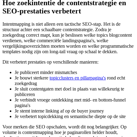
Hoe zoekintentie de contentstrategie en
SEO-prestaties verbetert
Intentmapping is niet alleen een tactische SEO-stap. Het is de
structuur achter een schaalbare contentstrategie. Zodra je
zoekgedrag correct mapt, kun je beslissen welke topics blogcontent
verdienen, welke commerciële landingspagina's, welke
vergelijkingsoverzichten moeten worden en welke programmatische
templates nodig zijn om long-tail vraag op schaal te dekken.
Dit verbetert prestaties op verschillende manieren:
Je publiceert minder mismatches
Je bouwt sterkere
topicclusters en pillarpagina's
rond echt
zoekgedrag
Je sluit contentgaten met doel in plaats van willekeurig te
publiceren
Je verbindt vroege ontdekking met mid- en bottom-funnel
pagina's
Je stemt interne linking af op de buyer journey
Je verbetert topicdekking en semantische diepte op de site
Voor merken die SEO opschalen, wordt dit nog belangrijker. Op
volume is contentmapping hoe je paginarollen helder houdt,