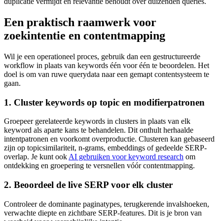
duplicatie vermijdt en relevantie behoudt over duizenden queries.
Een praktisch raamwerk voor
zoekintentie en contentmapping
Wil je een operationeel proces, gebruik dan een gestructureerde
workflow in plaats van keywords één voor één te beoordelen. Het
doel is om van ruwe querydata naar een gemapt contentsysteem te
gaan.
1. Cluster keywords op topic en modifierpatronen
Groepeer gerelateerde keywords in clusters in plaats van elk
keyword als aparte kans te behandelen. Dit onthult herhaalde
intentpatronen en voorkomt overproductie. Clusteren kan gebaseerd
zijn op topicsimilariteit, n-grams, embeddings of gedeelde SERP-
overlap. Je kunt ook
AI gebruiken voor keyword research
om
ontdekking en groepering te versnellen vóór contentmapping.
2. Beoordeel de live SERP voor elk cluster
Controleer de dominante paginatypes, terugkerende invalshoeken,
verwachte diepte en zichtbare SERP-features. Dit is je bron van