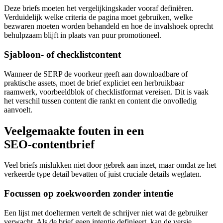
Deze briefs moeten het vergelijkingskader vooraf definiëren.
Verduidelijk welke criteria de pagina moet gebruiken, welke
bezwaren moeten worden behandeld en hoe de invalshoek oprecht
behulpzaam blijft in plaats van puur promotioneel.
Sjabloon‑ of checklistcontent
Wanneer de SERP de voorkeur geeft aan downloadbare of
praktische assets, moet de brief expliciet een herbruikbaar
raamwerk, voorbeeldblok of checklistformat vereisen. Dit is vaak
het verschil tussen content die rankt en content die onvolledig
aanvoelt.
Veelgemaakte fouten in een
SEO‑contentbrief
Veel briefs mislukken niet door gebrek aan inzet, maar omdat ze het
verkeerde type detail bevatten of juist cruciale details weglaten.
Focussen op zoekwoorden zonder intentie
Een lijst met doeltermen vertelt de schrijver niet wat de gebruiker
verwacht. Als de brief geen intentie definieert, kan de versie