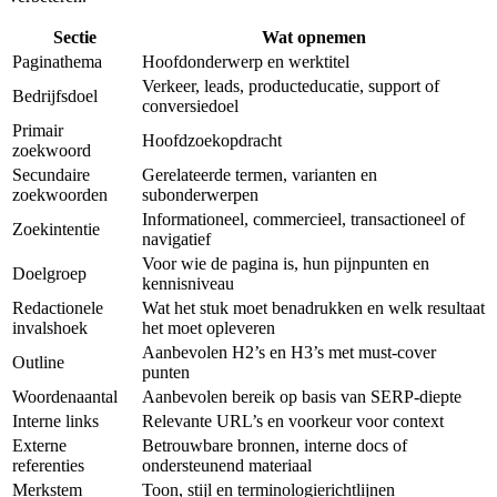
Sectie
Wat opnemen
Paginathema
Hoofdonderwerp en werktitel
Verkeer, leads, producteducatie, support of
Bedrijfsdoel
conversiedoel
Primair
Hoofdzoekopdracht
zoekwoord
Secundaire
Gerelateerde termen, varianten en
zoekwoorden
subonderwerpen
Informationeel, commercieel, transactioneel of
Zoekintentie
navigatief
Voor wie de pagina is, hun pijnpunten en
Doelgroep
kennisniveau
Redactionele
Wat het stuk moet benadrukken en welk resultaat
invalshoek
het moet opleveren
Aanbevolen H2’s en H3’s met must‑cover
Outline
punten
Woordenaantal
Aanbevolen bereik op basis van SERP‑diepte
Interne links
Relevante URL’s en voorkeur voor context
Externe
Betrouwbare bronnen, interne docs of
referenties
ondersteunend materiaal
Merkstem
Toon, stijl en terminologierichtlijnen