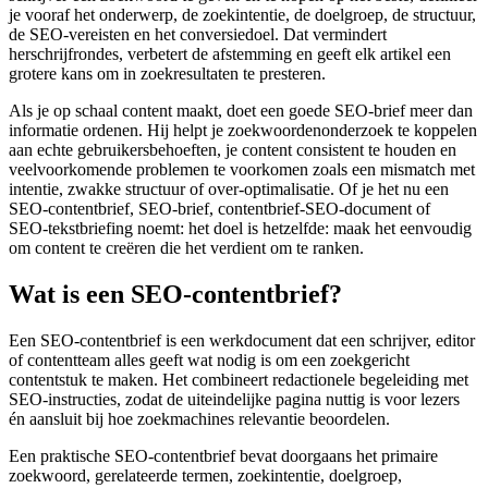
je vooraf het onderwerp, de zoekintentie, de doelgroep, de structuur,
de SEO-vereisten en het conversiedoel. Dat vermindert
herschrijfrondes, verbetert de afstemming en geeft elk artikel een
grotere kans om in zoekresultaten te presteren.
Als je op schaal content maakt, doet een goede SEO-brief meer dan
informatie ordenen. Hij helpt je zoekwoordenonderzoek te koppelen
aan echte gebruikersbehoeften, je content consistent te houden en
veelvoorkomende problemen te voorkomen zoals een mismatch met
intentie, zwakke structuur of over‑optimalisatie. Of je het nu een
SEO-contentbrief, SEO‑brief, contentbrief‑SEO‑document of
SEO‑tekstbriefing noemt: het doel is hetzelfde: maak het eenvoudig
om content te creëren die het verdient om te ranken.
Wat is een SEO-contentbrief?
Een SEO-contentbrief is een werkdocument dat een schrijver, editor
of contentteam alles geeft wat nodig is om een zoekgericht
contentstuk te maken. Het combineert redactionele begeleiding met
SEO‑instructies, zodat de uiteindelijke pagina nuttig is voor lezers
én aansluit bij hoe zoekmachines relevantie beoordelen.
Een praktische SEO‑contentbrief bevat doorgaans het primaire
zoekwoord, gerelateerde termen, zoekintentie, doelgroep,