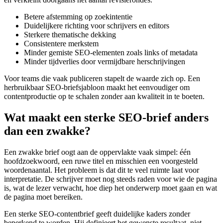
Betere afstemming op zoekintentie
Duidelijkere richting voor schrijvers en editors
Sterkere thematische dekking
Consistentere merkstem
Minder gemiste SEO‑elementen zoals links of metadata
Minder tijdverlies door vermijdbare herschrijvingen
Voor teams die vaak publiceren stapelt de waarde zich op. Een
herbruikbaar SEO‑briefsjabloon maakt het eenvoudiger om
contentproductie op te schalen zonder aan kwaliteit in te boeten.
Wat maakt een sterke SEO‑brief anders
dan een zwakke?
Een zwakke brief oogt aan de oppervlakte vaak simpel: één
hoofdzoekwoord, een ruwe titel en misschien een voorgesteld
woordenaantal. Het probleem is dat dit te veel ruimte laat voor
interpretatie. De schrijver moet nog steeds raden voor wie de pagina
is, wat de lezer verwacht, hoe diep het onderwerp moet gaan en wat
de pagina moet bereiken.
Een sterke SEO‑contentbrief geeft duidelijke kaders zonder
beperkend te worden. Hij definieert het gewenste resultaat, niet