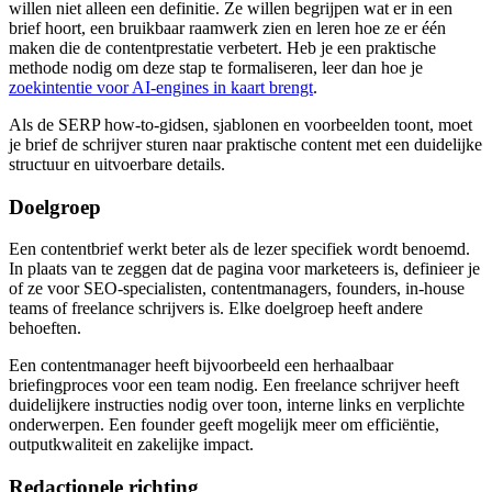
willen niet alleen een definitie. Ze willen begrijpen wat er in een
brief hoort, een bruikbaar raamwerk zien en leren hoe ze er één
maken die de contentprestatie verbetert. Heb je een praktische
methode nodig om deze stap te formaliseren, leer dan hoe je
zoekintentie voor AI‑engines in kaart brengt
.
Als de SERP how‑to‑gidsen, sjablonen en voorbeelden toont, moet
je brief de schrijver sturen naar praktische content met een duidelijke
structuur en uitvoerbare details.
Doelgroep
Een contentbrief werkt beter als de lezer specifiek wordt benoemd.
In plaats van te zeggen dat de pagina voor marketeers is, definieer je
of ze voor SEO‑specialisten, contentmanagers, founders, in‑house
teams of freelance schrijvers is. Elke doelgroep heeft andere
behoeften.
Een contentmanager heeft bijvoorbeeld een herhaalbaar
briefingproces voor een team nodig. Een freelance schrijver heeft
duidelijkere instructies nodig over toon, interne links en verplichte
onderwerpen. Een founder geeft mogelijk meer om efficiëntie,
outputkwaliteit en zakelijke impact.
Redactionele richting