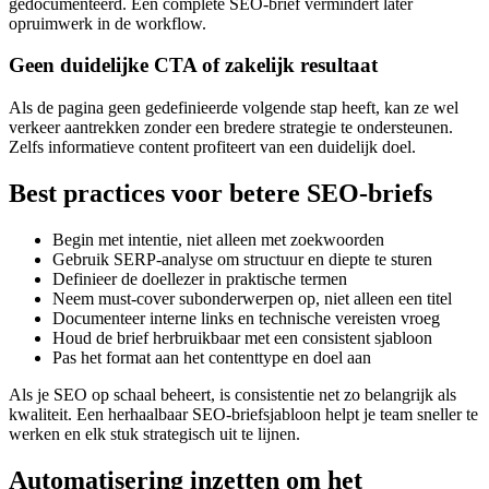
gedocumenteerd. Een complete SEO‑brief vermindert later
opruimwerk in de workflow.
Geen duidelijke CTA of zakelijk resultaat
Als de pagina geen gedefinieerde volgende stap heeft, kan ze wel
verkeer aantrekken zonder een bredere strategie te ondersteunen.
Zelfs informatieve content profiteert van een duidelijk doel.
Best practices voor betere SEO‑briefs
Begin met intentie, niet alleen met zoekwoorden
Gebruik SERP‑analyse om structuur en diepte te sturen
Definieer de doellezer in praktische termen
Neem must‑cover subonderwerpen op, niet alleen een titel
Documenteer interne links en technische vereisten vroeg
Houd de brief herbruikbaar met een consistent sjabloon
Pas het format aan het contenttype en doel aan
Als je SEO op schaal beheert, is consistentie net zo belangrijk als
kwaliteit. Een herhaalbaar SEO‑briefsjabloon helpt je team sneller te
werken en elk stuk strategisch uit te lijnen.
Automatisering inzetten om het