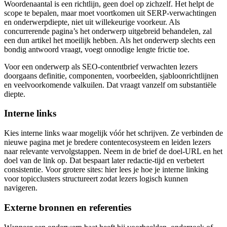
Woordenaantal is een richtlijn, geen doel op zichzelf. Het helpt de
scope te bepalen, maar moet voortkomen uit SERP‑verwachtingen
en onderwerpdiepte, niet uit willekeurige voorkeur. Als
concurrerende pagina’s het onderwerp uitgebreid behandelen, zal
een dun artikel het moeilijk hebben. Als het onderwerp slechts een
bondig antwoord vraagt, voegt onnodige lengte frictie toe.
Voor een onderwerp als SEO‑contentbrief verwachten lezers
doorgaans definitie, componenten, voorbeelden, sjabloonrichtlijnen
en veelvoorkomende valkuilen. Dat vraagt vanzelf om substantiële
diepte.
Interne links
Kies interne links waar mogelijk vóór het schrijven. Ze verbinden de
nieuwe pagina met je bredere contentecosysteem en leiden lezers
naar relevante vervolgstappen. Neem in de brief de doel-URL en het
doel van de link op. Dat bespaart later redactie‑tijd en verbetert
consistentie. Voor grotere sites: hier lees je hoe je interne linking
voor topicclusters structureert zodat lezers logisch kunnen
navigeren.
Externe bronnen en referenties