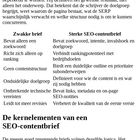
alleen het onderwerp. Dat betekent dat de schrijver de doelgroep
begrijpt, weet waarom de pagina bestaat, wat de SERP
waarschijnlijk verwacht en welke structuur nodig is om te kunnen
concurreren.
Zwakke brief
Sterke SEO‑contentbrief
Bevat alleen een
Bevat zoekwoord, intentie, invalshoek en
zoekwoord
doelgroep
Richt zich alleen op
Verbindt rankingpotentieel met
ranking
bedrijfsdoelen
Biedt een duidelijke outline en prioritaire
Geen contentstructuur
subonderwerpen
Definieert voor wie de content is en wat
Onduidelijke doelgroep
zij nodig hebben
Ontbrekende technische
Bevat links, metadata en on‑page
vereisten
SEO‑notities
Leidt tot meer revisies
Verbetert de kwaliteit van de eerste versie
De kernelementen van een
SEO‑contentbrief
De meeste goed presterende briefs volgen dezelfde logica. Het