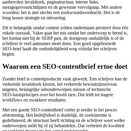
aanbevolen invalshoek, paginatructuur, interne links,
metagegevensrichtlijnen en de gewenste vervolgstap. Met andere
woorden: het is niet slechts een zoekwoordoverdracht. Het is de
brug tussen strategie en uitvoering.
Dit is belangrijk omdat content zelden ondermaats presteert door één
enkele oorzaak. Vaker gaat het mis omdat het onderwerp te breed is,
het format niet bij de SERP past, de doelgroep onduidelijk is of de
schrijver te veel aannames moet doen. Een goed opgebouwde
SEO‑brief haalt die onduidelijkheid weg vóórdat het schrijven
begint.
Waarom een SEO-contentbrief ertoe doet
Zonder brief is contentproductie vaak giswerk. Een schrijver kan de
verkeerde invalshoek kiezen, het verkeerde bewustzijnsniveau
targeten, belangrijke subonderwerpen missen of technische
SEO‑basisprincipes over het hoofd zien. Dat leidt tot tragere
workflows en zwakkere resultaten.
Met een goede SEO‑contentbrief creëer je eerder in het proces
afstemming. Het bedrijfsdoel is duidelijk, de zoekintentie is
gedefinieerd, de structuur heeft richting en de schrijver weet welke
onderwerpen móét hij of zij behandelen. Dat verbetert de kwaliteit
en verkleint doorgaans het aantal revisierondes.