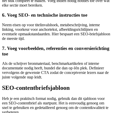
het stuk compleet te maken. Voeg indien nodig notities toe over wat
elke sectie moet bereiken.
6. Voeg SEO‑ en technische instructies toe
Neem eisen op voor titelinvalshoek, metabeschrijving, interne
linking, voorkeur voor anchortekst, afbeeldingsrichtlijnen en
eventuele opmaakstandaarden. Hier bespaart een SEO‑briefsjabloon
de meeste tijd.
7. Voeg voorbeelden, referenties en conversierichting
toe
Als de schrijver bronmateriaal, benchmarkartikelen of interne
documentatie nodig heeft, bundel die dan op één plek. Definieer
vervolgens de gewenste CTA zodat de conceptversie lezers naar de
juiste volgende stap leidt.
SEO‑contentbriefsjabloon
Heb je een praktisch format nodig, gebruik dan dit sjabloon voor
een SEO‑contentbrief als startpunt. Het is eenvoudig genoeg om
snel te gebruiken en gedetailleerd genoeg om de contentkwaliteit te
verbeteren.