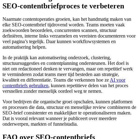
SEO‑contentbriefproces te verbeteren
Naarmate contentoperaties groeien, kan het handmatig maken van
elke SEO‑contentbrief tijdrovend worden. Teams moeten vaak
zoekwoorden beoordelen, concurrenten scannen, structuur
definiëren, interne links verzamelen en vereisten documenteren voor
veel pagina’s tegelijk. Daar kunnen workflowsystemen en
automatisering helpen.
In de praktijk kan automatisering onderzoek, clustering,
structuursuggesties en contentplanning ondersteunen. Het doel is
niet om redactioneel denken te vervangen, maar om repetitief werk
te verminderen zodat teams meer tijd besteden aan strategie,
kwaliteit en differentiatie. Teams die verkennen hoe ze
AI voor
contentbriefs gebruiken
, kunnen repetitieve delen van het proces
versnellen zonder menselijk oordeel weg te nemen.
Voor bedrijven die organische groei opschalen, kunnen platformen
en processen die data, structuur en menselijke review combineren de
SEO‑brief consistenter en makkelijker te operationaliseren maken.
Dat is vooral relevant wanneer je publiceert over meerdere
onderwerpen, markten of funnelstadia.
FAQ over SEO‑contentbriefs