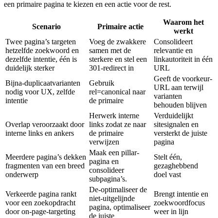
een primaire pagina te kiezen en een actie voor de rest.
Waarom het
Scenario
Primaire actie
werkt
Twee pagina’s targeten
Voeg de zwakkere
Consolideert
hetzelfde zoekwoord en
samen met de
relevantie en
dezelfde intentie, één is
sterkere en stel een
linkautoriteit in één
duidelijk sterker
301-redirect in
URL
Geeft de voorkeur-
Bijna-duplicaatvarianten
Gebruik
URL aan terwijl
nodig voor UX, zelfde
rel=canonical naar
varianten
intentie
de primaire
behouden blijven
Herwerk interne
Verduidelijkt
Overlap veroorzaakt door
links zodat ze naar
sitesignalen en
interne links en ankers
de primaire
versterkt de juiste
verwijzen
pagina
Maak een pillar-
Meerdere pagina’s dekken
Stelt één,
pagina en
fragmenten van een breed
gezaghebbend
consolideer
onderwerp
doel vast
subpagina’s.
De-optimaliseer de
Verkeerde pagina rankt
Brengt intentie en
niet-uitgelijnde
voor een zoekopdracht
zoekwoordfocus
pagina, optimaliseer
door on-page-targeting
weer in lijn
de juiste