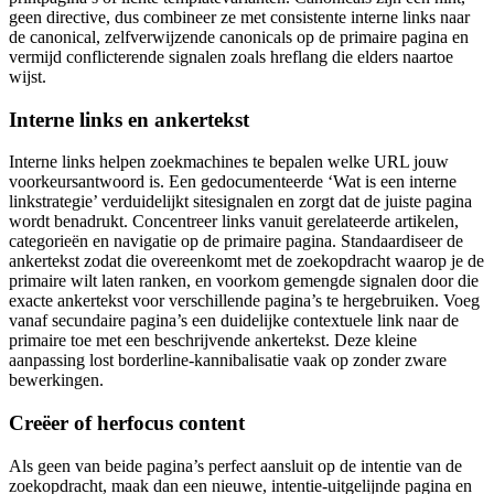
geen directive, dus combineer ze met consistente interne links naar
de canonical, zelfverwijzende canonicals op de primaire pagina en
vermijd conflicterende signalen zoals hreflang die elders naartoe
wijst.
Interne links en ankertekst
Interne links helpen zoekmachines te bepalen welke URL jouw
voorkeursantwoord is. Een gedocumenteerde ‘Wat is een interne
linkstrategie’ verduidelijkt sitesignalen en zorgt dat de juiste pagina
wordt benadrukt. Concentreer links vanuit gerelateerde artikelen,
categorieën en navigatie op de primaire pagina. Standaardiseer de
ankertekst zodat die overeenkomt met de zoekopdracht waarop je de
primaire wilt laten ranken, en voorkom gemengde signalen door die
exacte ankertekst voor verschillende pagina’s te hergebruiken. Voeg
vanaf secundaire pagina’s een duidelijke contextuele link naar de
primaire toe met een beschrijvende ankertekst. Deze kleine
aanpassing lost borderline-kannibalisatie vaak op zonder zware
bewerkingen.
Creëer of herfocus content
Als geen van beide pagina’s perfect aansluit op de intentie van de
zoekopdracht, maak dan een nieuwe, intentie-uitgelijnde pagina en