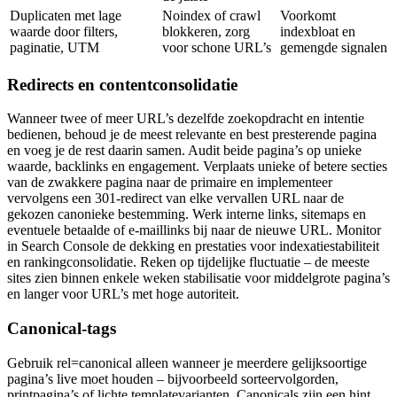
Duplicaten met lage
Noindex of crawl
Voorkomt
waarde door filters,
blokkeren, zorg
indexbloat en
paginatie, UTM
voor schone URL’s
gemengde signalen
Redirects en contentconsolidatie
Wanneer twee of meer URL’s dezelfde zoekopdracht en intentie
bedienen, behoud je de meest relevante en best presterende pagina
en voeg je de rest daarin samen. Audit beide pagina’s op unieke
waarde, backlinks en engagement. Verplaats unieke of betere secties
van de zwakkere pagina naar de primaire en implementeer
vervolgens een 301-redirect van elke vervallen URL naar de
gekozen canonieke bestemming. Werk interne links, sitemaps en
eventuele betaalde of e-maillinks bij naar de nieuwe URL. Monitor
in Search Console de dekking en prestaties voor indexatiestabiliteit
en rankingconsolidatie. Reken op tijdelijke fluctuatie – de meeste
sites zien binnen enkele weken stabilisatie voor middelgrote pagina’s
en langer voor URL’s met hoge autoriteit.
Canonical-tags
Gebruik rel=canonical alleen wanneer je meerdere gelijksoortige
pagina’s live moet houden – bijvoorbeeld sorteervolgorden,
printpagina’s of lichte templatevarianten. Canonicals zijn een hint,