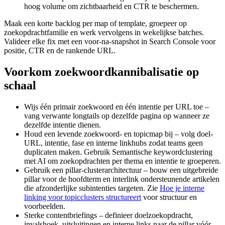
hoog volume om zichtbaarheid en CTR te beschermen.
Maak een korte backlog per map of template, groepeer op
zoekopdrachtfamilie en werk vervolgens in wekelijkse batches.
Valideer elke fix met een voor-na-snapshot in Search Console voor
positie, CTR en de rankende URL.
Voorkom zoekwoordkannibalisatie op
schaal
Wijs één primair zoekwoord en één intentie per URL toe –
vang verwante longtails op dezelfde pagina op wanneer ze
dezelfde intentie dienen.
Houd een levende zoekwoord- en topicmap bij – volg doel-
URL, intentie, fase en interne linkhubs zodat teams geen
duplicaten maken. Gebruik Semantische keywordclustering
met AI om zoekopdrachten per thema en intentie te groeperen.
Gebruik een pillar-clusterarchitectuur – bouw een uitgebreide
pillar voor de hoofdterm en interlink ondersteunende artikelen
die afzonderlijke subintenties targeten. Zie
Hoe je interne
linking voor topicclusters structureert
voor structuur en
voorbeelden.
Sterke contentbriefings – definieer doelzoekopdracht,
invalshoek, uitsluitingen en interne links naar de pillar vóór