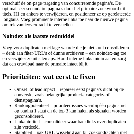
verschuif de on-page-targeting van concurrerende pagina’s. De-
optimaliseer secundaire pagina’s door het primaire zoekwoord uit
titels, H1 en ankers te verwijderen, en positioneer ze op gerelateerde
longtails. Voeg prominente interne links toe naar de nieuwe pagina
om relevantieoverdracht te versnellen.
Noindex als laatste redmiddel
Voeg voor duplicaten met lage waarde die je niet kunt consolideren
– denk aan filter-URL’s of dunne archieven – een noindex-tag toe
en verwijder ze uit sitemaps. Houd interne links minimaal en zorg
dat een crawlpad naar de primaire intact blijft.
Prioriteiten: wat eerst te fixen
Omzet- of leadimpact – repareer eerst pagina’s dicht bij de
conversie, zoals belangrijke product-, categorie- of
dienstpagina’s.
Rankingpotentieel – prioriteer issues waarbij één pagina net
op pagina 1 staat en de top 3 kan halen als signalen worden
geconsolideerd.
Linkautoriteit – consolideer waar backlinks over duplicaten
zijn verdeeld.
Stabiliteit – pak URL-wisseling aan bij zoekopdrachten met