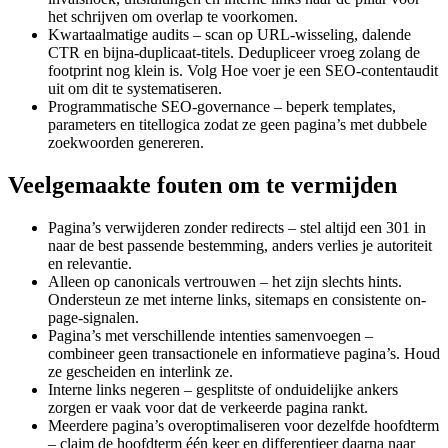
het schrijven om overlap te voorkomen.
Kwartaalmatige audits – scan op URL-wisseling, dalende
CTR en bijna-duplicaat-titels. Dedupliceer vroeg zolang de
footprint nog klein is. Volg Hoe voer je een SEO-contentaudit
uit om dit te systematiseren.
Programmatische SEO-governance – beperk templates,
parameters en titellogica zodat ze geen pagina’s met dubbele
zoekwoorden genereren.
Veelgemaakte fouten om te vermijden
Pagina’s verwijderen zonder redirects – stel altijd een 301 in
naar de best passende bestemming, anders verlies je autoriteit
en relevantie.
Alleen op canonicals vertrouwen – het zijn slechts hints.
Ondersteun ze met interne links, sitemaps en consistente on-
page-signalen.
Pagina’s met verschillende intenties samenvoegen –
combineer geen transactionele en informatieve pagina’s. Houd
ze gescheiden en interlink ze.
Interne links negeren – gesplitste of onduidelijke ankers
zorgen er vaak voor dat de verkeerde pagina rankt.
Meerdere pagina’s overoptimaliseren voor dezelfde hoofdterm
– claim de hoofdterm één keer en differentieer daarna naar