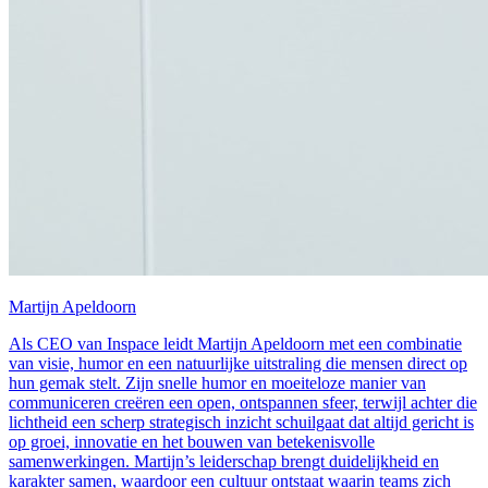
Martijn Apeldoorn
Als CEO van Inspace leidt Martijn Apeldoorn met een combinatie
van visie, humor en een natuurlijke uitstraling die mensen direct op
hun gemak stelt. Zijn snelle humor en moeiteloze manier van
communiceren creëren een open, ontspannen sfeer, terwijl achter die
lichtheid een scherp strategisch inzicht schuilgaat dat altijd gericht is
op groei, innovatie en het bouwen van betekenisvolle
samenwerkingen. Martijn’s leiderschap brengt duidelijkheid en
karakter samen, waardoor een cultuur ontstaat waarin teams zich