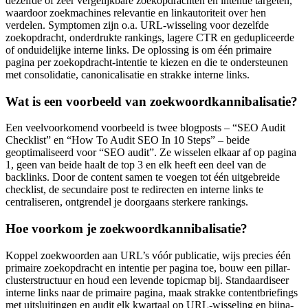
dezelfde of zeer vergelijkbare zoekopdrachten en intentie targeten,
waardoor zoekmachines relevantie en linkautoriteit over hen
verdelen. Symptomen zijn o.a. URL-wisseling voor dezelfde
zoekopdracht, onderdrukte rankings, lagere CTR en gedupliceerde
of onduidelijke interne links. De oplossing is om één primaire
pagina per zoekopdracht-intentie te kiezen en die te ondersteunen
met consolidatie, canonicalisatie en strakke interne links.
Wat is een voorbeeld van zoekwoordkannibalisatie?
Een veelvoorkomend voorbeeld is twee blogposts – “SEO Audit
Checklist” en “How To Audit SEO In 10 Steps” – beide
geoptimaliseerd voor “SEO audit”. Ze wisselen elkaar af op pagina
1, geen van beide haalt de top 3 en elk heeft een deel van de
backlinks. Door de content samen te voegen tot één uitgebreide
checklist, de secundaire post te redirecten en interne links te
centraliseren, ontgrendel je doorgaans sterkere rankings.
Hoe voorkom je zoekwoordkannibalisatie?
Koppel zoekwoorden aan URL’s vóór publicatie, wijs precies één
primaire zoekopdracht en intentie per pagina toe, bouw een pillar-
clusterstructuur en houd een levende topicmap bij. Standaardiseer
interne links naar de primaire pagina, maak strakke contentbriefings
met uitsluitingen en audit elk kwartaal op URL-wisseling en bijna-