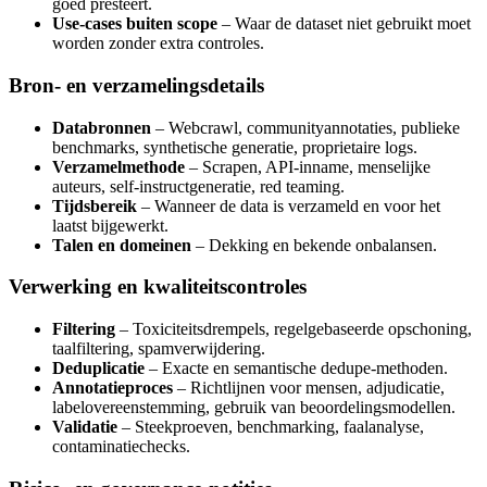
goed presteert.
Use-cases buiten scope
– Waar de dataset niet gebruikt moet
worden zonder extra controles.
Bron- en verzamelingsdetails
Databronnen
– Webcrawl, communityannotaties, publieke
benchmarks, synthetische generatie, proprietaire logs.
Verzamelmethode
– Scrapen, API-inname, menselijke
auteurs, self-instructgeneratie, red teaming.
Tijdsbereik
– Wanneer de data is verzameld en voor het
laatst bijgewerkt.
Talen en domeinen
– Dekking en bekende onbalansen.
Verwerking en kwaliteitscontroles
Filtering
– Toxiciteitsdrempels, regelgebaseerde opschoning,
taalfiltering, spamverwijdering.
Deduplicatie
– Exacte en semantische dedupe-methoden.
Annotatieproces
– Richtlijnen voor mensen, adjudicatie,
labelovereenstemming, gebruik van beoordelingsmodellen.
Validatie
– Steekproeven, benchmarking, faalanalyse,
contaminatiechecks.