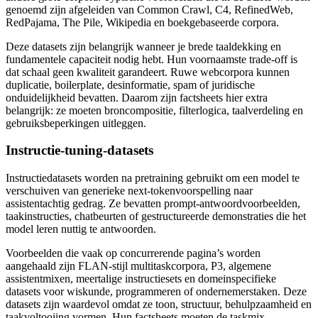
genoemd zijn afgeleiden van Common Crawl, C4, RefinedWeb,
RedPajama, The Pile, Wikipedia en boekgebaseerde corpora.
Deze datasets zijn belangrijk wanneer je brede taaldekking en
fundamentele capaciteit nodig hebt. Hun voornaamste trade-off is
dat schaal geen kwaliteit garandeert. Ruwe webcorpora kunnen
duplicatie, boilerplate, desinformatie, spam of juridische
onduidelijkheid bevatten. Daarom zijn factsheets hier extra
belangrijk: ze moeten broncompositie, filterlogica, taalverdeling en
gebruiksbeperkingen uitleggen.
Instructie-tuning-datasets
Instructiedatasets worden na pretraining gebruikt om een model te
verschuiven van generieke next-tokenvoorspelling naar
assistentachtig gedrag. Ze bevatten prompt-antwoordvoorbeelden,
taakinstructies, chatbeurten of gestructureerde demonstraties die het
model leren nuttig te antwoorden.
Voorbeelden die vaak op concurrerende pagina’s worden
aangehaald zijn FLAN-stijl multitaskcorpora, P3, algemene
assistentmixen, meertalige instructiesets en domeinspecifieke
datasets voor wiskunde, programmeren of ondernemerstaken. Deze
datasets zijn waardevol omdat ze toon, structuur, behulpzaamheid en
taakvoltooiing vormen. Hun factsheets moeten de taskmix,