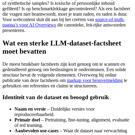
of synthetische samples? Is toxische of persoonlijke inhoud
gefilterd? Is op benchmarklekkage gecontroleerd? Als een factsheet
die vragen niet beantwoordt, moet je team raden, en raden is duur.
Voor webcontent sluit dit aan bij het creëren van
source-of-truth-
pagina’s voor AI Overviews
die canonieke, feit-rijke antwoorden
presenteren.
Wat een sterke LLM-dataset-factsheet
moet bevatten
De meest bruikbare factsheets zijn kort genoeg om te scannen en
gedetailleerd genoeg om beslissingen te ondersteunen. Een solide
structuur bevat de volgende elementen. Overweeg bij online
publicatie van deze factsheets om
markup voor bronvermelding
te
gebruiken om referenties en claims te structureren.
Identiteit van de dataset en beoogd gebruik
Naam en versie
– Duidelijke versies voor
reproduceerbaarheid.
Primair doel
– Pretraining, fine-tuning, alignment, evaluatie
of red teaming.
Aanbevolen use-cases
– Waar de dataset naar verwachting