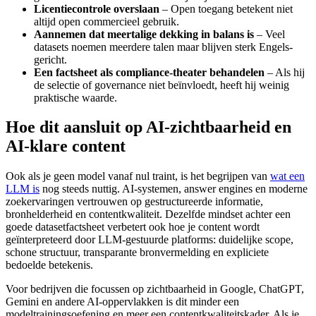
Licentiecontrole overslaan
– Open toegang betekent niet
altijd open commercieel gebruik.
Aannemen dat meertalige dekking in balans is
– Veel
datasets noemen meerdere talen maar blijven sterk Engels-
gericht.
Een factsheet als compliance-theater behandelen
– Als hij
de selectie of governance niet beïnvloedt, heeft hij weinig
praktische waarde.
Hoe dit aansluit op AI-zichtbaarheid en
AI-klare content
Ook als je geen model vanaf nul traint, is het begrijpen van
wat een
LLM is
nog steeds nuttig. AI-systemen, answer engines en moderne
zoekervaringen vertrouwen op gestructureerde informatie,
bronhelderheid en contentkwaliteit. Dezelfde mindset achter een
goede datasetfactsheet verbetert ook hoe je content wordt
geïnterpreteerd door LLM-gestuurde platforms: duidelijke scope,
schone structuur, transparante bronvermelding en expliciete
bedoelde betekenis.
Voor bedrijven die focussen op zichtbaarheid in Google, ChatGPT,
Gemini en andere AI-oppervlakken is dit minder een
modeltrainingsoefening en meer een contentkwaliteitskader. Als je