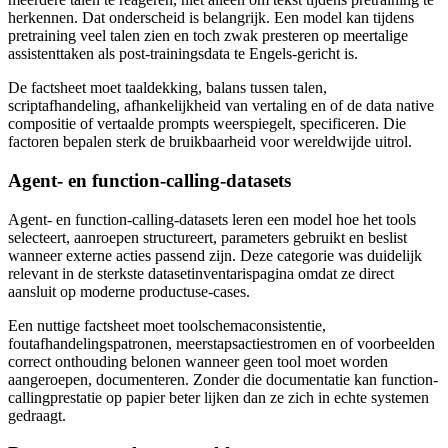
herkennen. Dat onderscheid is belangrijk. Een model kan tijdens
pretraining veel talen zien en toch zwak presteren op meertalige
assistenttaken als post-trainingsdata te Engels-gericht is.
De factsheet moet taaldekking, balans tussen talen,
scriptafhandeling, afhankelijkheid van vertaling en of de data native
compositie of vertaalde prompts weerspiegelt, specificeren. Die
factoren bepalen sterk de bruikbaarheid voor wereldwijde uitrol.
Agent- en function-calling-datasets
Agent- en function-calling-datasets leren een model hoe het tools
selecteert, aanroepen structureert, parameters gebruikt en beslist
wanneer externe acties passend zijn. Deze categorie was duidelijk
relevant in de sterkste datasetinventarispagina omdat ze direct
aansluit op moderne productuse-cases.
Een nuttige factsheet moet toolschemaconsistentie,
foutafhandelingspatronen, meerstapsactiestromen en of voorbeelden
correct onthouding belonen wanneer geen tool moet worden
aangeroepen, documenteren. Zonder die documentatie kan function-
callingprestatie op papier beter lijken dan ze zich in echte systemen
gedraagt.