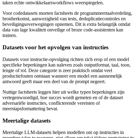
taken echte ontwikkelaarsworkflows weerspiegelen.
Voor codedatasets moeten factsheets de programmeertaalverdeling,
bronherkomst, aanwezigheid van tests, deduplicatiecontroles en
beveiligingsoverwegingen opnemen. Dit is extra belangrijk omdat
data van lage kwaliteit onveilige of broze code-assistenten kan
trainen.
Datasets voor het opvolgen van instructies
Datasets voor instructie-opvolging richten zich erop of een model
specifieke beperkingen kan naleven zoals outputformat, taal, toon,
lengte of rol. Deze categorie is zeer praktisch omdat veel
productiefouten ontstaan wanneer een model een aannemelijk
antwoord geeft maar een deel van de prompt negeert.
Nuttige factsheets leggen hier uit welke typen beperkingen zijn
vertegenwoordigd, hoe succes wordt gemeten en of de dataset
adversariële instructies, conflicterende vereisten of
meerstapsformattering bevat.
Meertalige datasets
Meertalige LLM-datasets helpen modellen om op instructies in
meerdere talen te reageren, niet alleen om tekst tijdens pretraining te