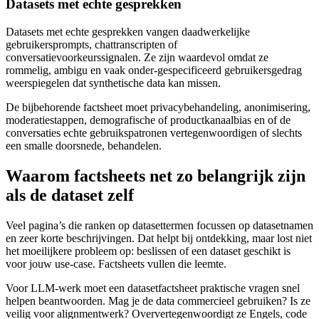
Datasets met echte gesprekken
Datasets met echte gesprekken vangen daadwerkelijke
gebruikersprompts, chattranscripten of
conversatievoorkeurssignalen. Ze zijn waardevol omdat ze
rommelig, ambigu en vaak onder-gespecificeerd gebruikersgedrag
weerspiegelen dat synthetische data kan missen.
De bijbehorende factsheet moet privacybehandeling, anonimisering,
moderatiestappen, demografische of productkanaalbias en of de
conversaties echte gebruikspatronen vertegenwoordigen of slechts
een smalle doorsnede, behandelen.
Waarom factsheets net zo belangrijk zijn
als de dataset zelf
Veel pagina’s die ranken op datasettermen focussen op datasetnamen
en zeer korte beschrijvingen. Dat helpt bij ontdekking, maar lost niet
het moeilijkere probleem op: beslissen of een dataset geschikt is
voor jouw use-case. Factsheets vullen die leemte.
Voor LLM-werk moet een datasetfactsheet praktische vragen snel
helpen beantwoorden. Mag je de data commercieel gebruiken? Is ze
veilig voor alignmentwerk? Oververtegenwoordigt ze Engels, code