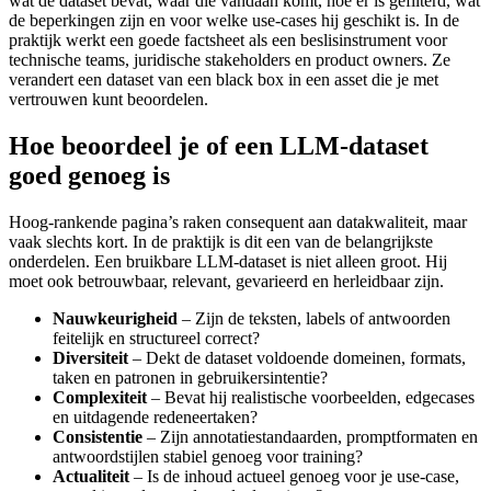
wat de dataset bevat, waar die vandaan komt, hoe er is gefilterd, wat
de beperkingen zijn en voor welke use-cases hij geschikt is. In de
praktijk werkt een goede factsheet als een beslisinstrument voor
technische teams, juridische stakeholders en product owners. Ze
verandert een dataset van een black box in een asset die je met
vertrouwen kunt beoordelen.
Hoe beoordeel je of een LLM-dataset
goed genoeg is
Hoog-rankende pagina’s raken consequent aan datakwaliteit, maar
vaak slechts kort. In de praktijk is dit een van de belangrijkste
onderdelen. Een bruikbare LLM-dataset is niet alleen groot. Hij
moet ook betrouwbaar, relevant, gevarieerd en herleidbaar zijn.
Nauwkeurigheid
– Zijn de teksten, labels of antwoorden
feitelijk en structureel correct?
Diversiteit
– Dekt de dataset voldoende domeinen, formats,
taken en patronen in gebruikersintentie?
Complexiteit
– Bevat hij realistische voorbeelden, edgecases
en uitdagende redeneertaken?
Consistentie
– Zijn annotatiestandaarden, promptformaten en
antwoordstijlen stabiel genoeg voor training?
Actualiteit
– Is de inhoud actueel genoeg voor je use-case,