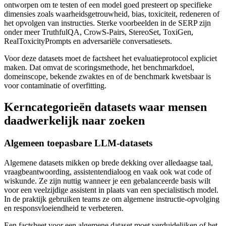
ontworpen om te testen of een model goed presteert op specifieke
dimensies zoals waarheidsgetrouwheid, bias, toxiciteit, redeneren of
het opvolgen van instructies. Sterke voorbeelden in de SERP zijn
onder meer TruthfulQA, CrowS-Pairs, StereoSet, ToxiGen,
RealToxicityPrompts en adversariële conversatiesets.
Voor deze datasets moet de factsheet het evaluatieprotocol expliciet
maken. Dat omvat de scoringsmethode, het benchmarkdoel,
domeinscope, bekende zwaktes en of de benchmark kwetsbaar is
voor contaminatie of overfitting.
Kerncategorieën datasets waar mensen
daadwerkelijk naar zoeken
Algemeen toepasbare LLM-datasets
Algemene datasets mikken op brede dekking over alledaagse taal,
vraagbeantwoording, assistentendialoog en vaak ook wat code of
wiskunde. Ze zijn nuttig wanneer je een gebalanceerde basis wilt
voor een veelzijdige assistent in plaats van een specialistisch model.
In de praktijk gebruiken teams ze om algemene instructie-opvolging
en responsvloeiendheid te verbeteren.
Een factsheet voor een algemene dataset moet verduidelijken of het