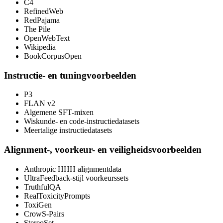
C4
RefinedWeb
RedPajama
The Pile
OpenWebText
Wikipedia
BookCorpusOpen
Instructie- en tuningvoorbeelden
P3
FLAN v2
Algemene SFT-mixen
Wiskunde- en code-instructiedatasets
Meertalige instructiedatasets
Alignment-, voorkeur- en veiligheidsvoorbeelden
Anthropic HHH alignmentdata
UltraFeedback-stijl voorkeurssets
TruthfulQA
RealToxicityPrompts
ToxiGen
CrowS-Pairs
StereoSet