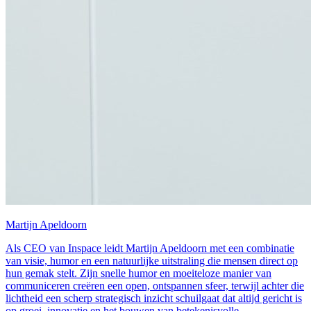
Martijn Apeldoorn
Als CEO van Inspace leidt Martijn Apeldoorn met een combinatie
van visie, humor en een natuurlijke uitstraling die mensen direct op
hun gemak stelt. Zijn snelle humor en moeiteloze manier van
communiceren creëren een open, ontspannen sfeer, terwijl achter die
lichtheid een scherp strategisch inzicht schuilgaat dat altijd gericht is
op groei, innovatie en het bouwen van betekenisvolle