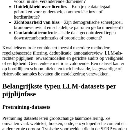
vooral in snel veranderende domeinen?
Duidelijkheid over licenties
– Kun je de data legaal
gebruiken voor onderzoek, commerciële inzet of
herdistributie?
Zichtbaarheid van bias
– Zijn demografische scheefgroei,
brononevenwicht en schadelijke patronen gedocumenteerd?
Contaminatiecontrole
– Is de data gecontroleerd tegen
downstreambenchmarks of proprietaire content?
Kwaliteitscontrole combineert meestal meerdere methoden:
regelgebaseerde filtering, deduplicatie, annotatiereview, LLM-als-
rechter-pijplijnen, rewardmodellen en gerichte audits op veiligheid
of eerlijkheid. Geen enkele metric is voldoende. Een dataset kan er
op hoofdlijnen schoon uitzien en toch herhaalde, laagwaardige of
risicovolle samples bevatten die modelgedrag verzwakken.
Belangrijkste typen LLM-datasets per
pijplijnfase
Pretraining-datasets
Pretraining-datasets leren grootschalige taalmodellering. Ze
omvatten vaak webtekst, boeken, code, encyclopedische content en
andere grote corpora. Typische voorbeelden die in de SERP worden