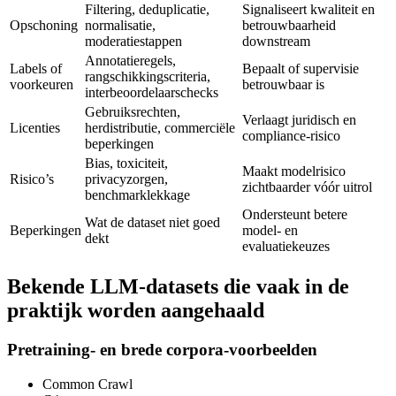
Filtering, deduplicatie,
Signaliseert kwaliteit en
Opschoning
normalisatie,
betrouwbaarheid
moderatiestappen
downstream
Annotatieregels,
Labels of
Bepaalt of supervisie
rangschikkingscriteria,
voorkeuren
betrouwbaar is
interbeoordelaarschecks
Gebruiksrechten,
Verlaagt juridisch en
Licenties
herdistributie, commerciële
compliance-risico
beperkingen
Bias, toxiciteit,
Maakt modelrisico
Risico’s
privacyzorgen,
zichtbaarder vóór uitrol
benchmarklekkage
Ondersteunt betere
Wat de dataset niet goed
Beperkingen
model- en
dekt
evaluatiekeuzes
Bekende LLM-datasets die vaak in de
praktijk worden aangehaald
Pretraining- en brede corpora-voorbeelden
Common Crawl