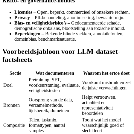
Risico- en governance-notities
Licenties
– Open, beperkt, commercieel of onzekere rechten.
Privacy
– PII-behandeling, anonimisering, bewaartermijn.
Bias- en veiligheidsrisico’s
– Gedocumenteerde schade,
demografische onbalans, blootstelling aan toxische inhoud.
Beperkingen
– Bekende blinde vlekken, annotatiefouten,
domeinbias, benchmarksaturatie.
Voorbeeldsjabloon voor LLM-dataset-
factsheets
Sectie
Wat documenteren
Waarom het ertoe doet
Pretraining, SFT,
Voorkomt misbruik en zet
Doel
voorkeurstuning, evaluatie,
de juiste verwachtingen
veiligheidstesten
Helpt vertrouwen,
Oorsprong van de data,
actualiteit en
Bronnen
verzamelmethode,
representativiteit
tijdsbereik, domeinen
beoordelen
Talen, taskmix,
Toont wat het model
Compositie
formattypen, aantal
waarschijnlijk goed of
samples
slecht leert