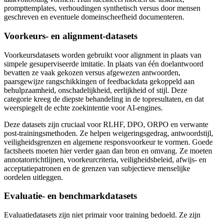
prompttemplates, verhoudingen synthetisch versus door mensen
geschreven en eventuele domeinscheefheid documenteren.
Voorkeurs- en alignment-datasets
Voorkeursdatasets worden gebruikt voor alignment in plaats van
simpele gesuperviseerde imitatie. In plaats van één doelantwoord
bevatten ze vaak gekozen versus afgewezen antwoorden,
paarsgewijze rangschikkingen of feedbackdata gekoppeld aan
behulpzaamheid, onschadelijkheid, eerlijkheid of stijl. Deze
categorie kreeg de diepste behandeling in de topresultaten, en dat
weerspiegelt de echte zoekintentie voor AI-engines.
Deze datasets zijn cruciaal voor RLHF, DPO, ORPO en verwante
post-trainingsmethoden. Ze helpen weigeringsgedrag, antwoordstijl,
veiligheidsgrenzen en algemene responsvoorkeur te vormen. Goede
factsheets moeten hier verder gaan dan bron en omvang. Ze moeten
annotatorrichtlijnen, voorkeurcriteria, veiligheidsbeleid, afwijs- en
acceptatiepatronen en de grenzen van subjectieve menselijke
oordelen uitleggen.
Evaluatie- en benchmarkdatasets
Evaluatiedatasets zijn niet primair voor training bedoeld. Ze zijn