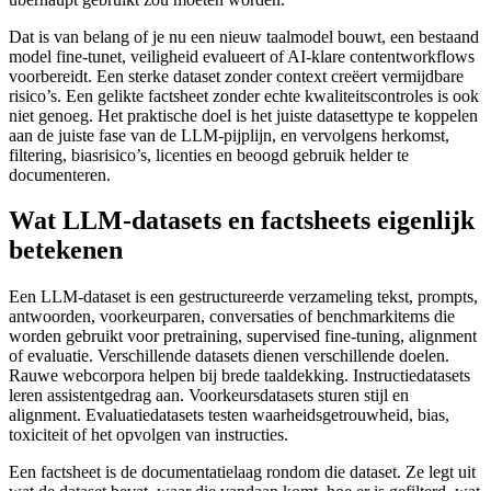
Dat is van belang of je nu een nieuw taalmodel bouwt, een bestaand
model fine-tunet, veiligheid evalueert of AI-klare contentworkflows
voorbereidt. Een sterke dataset zonder context creëert vermijdbare
risico’s. Een gelikte factsheet zonder echte kwaliteitscontroles is ook
niet genoeg. Het praktische doel is het juiste datasettype te koppelen
aan de juiste fase van de LLM-pijplijn, en vervolgens herkomst,
filtering, biasrisico’s, licenties en beoogd gebruik helder te
documenteren.
Wat LLM-datasets en factsheets eigenlijk
betekenen
Een LLM-dataset is een gestructureerde verzameling tekst, prompts,
antwoorden, voorkeurparen, conversaties of benchmarkitems die
worden gebruikt voor pretraining, supervised fine-tuning, alignment
of evaluatie. Verschillende datasets dienen verschillende doelen.
Rauwe webcorpora helpen bij brede taaldekking. Instructiedatasets
leren assistentgedrag aan. Voorkeursdatasets sturen stijl en
alignment. Evaluatiedatasets testen waarheidsgetrouwheid, bias,
toxiciteit of het opvolgen van instructies.
Een factsheet is de documentatielaag rondom die dataset. Ze legt uit