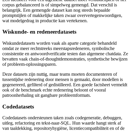
corpus gebalanceerd is of simpelweg gemengd. Dat verschil is
belangrijk. Een gemengde dataset kan nog steeds bepaalde
promptstijlen of makkelijke taken zwaar oververtegenwoordigen,
wat modelgedrag in productie kan vertekenen.
Wiskunde- en redeneerdatasets
Wiskundedatasets worden vaak als aparte categorie behandeld
omdat ze meer rechtstreeks meerstapsredeneren, symbolische
consistentie en antwoordverificatie testen dan algemene chatdata. Ze
bevatten vaak chain-of-thoughtdemonstraties, synthetische bewijzen
of probleem-oplossingsparen.
Deze datasets zijn nuttig, maar teams moeten documenteren of
tussentijdse redenering door mensen is gemaakt, door modellen is
gegenereerd, gefilterd of gedistilleerd. Een goede factsheet vermeldt
ook of de benchmark echte redenering beloont of vooral
patroonherhaling uit gangbare probleemformats.
Codedatasets
Codedatasets ondersteunen taken zoals codegeneratie, debuggen,
uitleg, refactoring en tekst-naar-SQL. Hun waarde hangt sterk af
van taaldekking, repositoryhygiëne, licentiecompatibiliteit en of de