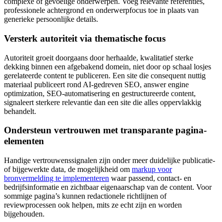
complexe of gevoelige onderwerpen. Voeg relevante referenties,
professionele achtergrond en onderwerpfocus toe in plaats van
generieke persoonlijke details.
Versterk autoriteit via thematische focus
Autoriteit groeit doorgaans door herhaalde, kwalitatief sterke
dekking binnen een afgebakend domein, niet door op schaal losjes
gerelateerde content te publiceren. Een site die consequent nuttig
materiaal publiceert rond AI-gedreven SEO, answer engine
optimization, SEO-automatisering en gestructureerde content,
signaleert sterkere relevantie dan een site die alles oppervlakkig
behandelt.
Ondersteun vertrouwen met transparante pagina-
elementen
Handige vertrouwenssignalen zijn onder meer duidelijke publicatie-
of bijgewerkte data, de mogelijkheid om
markup voor
bronvermelding te implementeren
waar passend, contact- en
bedrijfsinformatie en zichtbaar eigenaarschap van de content. Voor
sommige pagina’s kunnen redactionele richtlijnen of
reviewprocessen ook helpen, mits ze echt zijn en worden
bijgehouden.