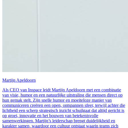
Martijn Apeldoorn
Als CEO van Inspace leidt Martijn Apeldoorn met een combinatie
van visie, humor en een natuurlijke uitstraling die mensen direct op
hun gemak stelt. Zijn snelle humor en moeiteloze manier van
communiceren creëren een open, ontspannen sfeer, terwijl achter die
lichtheid een scherp strategisch inzicht schuilgaat dat altijd gericht is
op groei, innovatie en het bouwen van betekenisvolle
samenwerkingen. Martijn’s leiderschap brengt duidelijkheid en
karakter samen, waardoor een cultuur ontstaat waarin teams zich