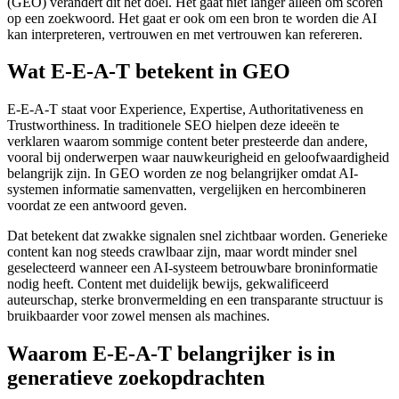
(GEO) verandert dit het doel. Het gaat niet langer alleen om scoren
op een zoekwoord. Het gaat er ook om een bron te worden die AI
kan interpreteren, vertrouwen en met vertrouwen kan refereren.
Wat E-E-A-T betekent in GEO
E-E-A-T staat voor Experience, Expertise, Authoritativeness en
Trustworthiness. In traditionele SEO hielpen deze ideeën te
verklaren waarom sommige content beter presteerde dan andere,
vooral bij onderwerpen waar nauwkeurigheid en geloofwaardigheid
belangrijk zijn. In GEO worden ze nog belangrijker omdat AI-
systemen informatie samenvatten, vergelijken en hercombineren
voordat ze een antwoord geven.
Dat betekent dat zwakke signalen snel zichtbaar worden. Generieke
content kan nog steeds crawlbaar zijn, maar wordt minder snel
geselecteerd wanneer een AI-systeem betrouwbare broninformatie
nodig heeft. Content met duidelijk bewijs, gekwalificeerd
auteurschap, sterke bronvermelding en een transparante structuur is
bruikbaarder voor zowel mensen als machines.
Waarom E-E-A-T belangrijker is in
generatieve zoekopdrachten