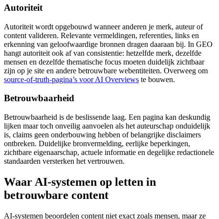
Autoriteit
Autoriteit wordt opgebouwd wanneer anderen je merk, auteur of
content valideren. Relevante vermeldingen, referenties, links en
erkenning van geloofwaardige bronnen dragen daaraan bij. In GEO
hangt autoriteit ook af van consistentie: hetzelfde merk, dezelfde
mensen en dezelfde thematische focus moeten duidelijk zichtbaar
zijn op je site en andere betrouwbare webentiteiten. Overweeg om
source-of-truth-pagina’s voor AI Overviews
te bouwen.
Betrouwbaarheid
Betrouwbaarheid is de beslissende laag. Een pagina kan deskundig
lijken maar toch onveilig aanvoelen als het auteurschap onduidelijk
is, claims geen onderbouwing hebben of belangrijke disclaimers
ontbreken. Duidelijke bronvermelding, eerlijke beperkingen,
zichtbare eigenaarschap, actuele informatie en degelijke redactionele
standaarden versterken het vertrouwen.
Waar AI-systemen op letten in
betrouwbare content
AI-systemen beoordelen content niet exact zoals mensen, maar ze