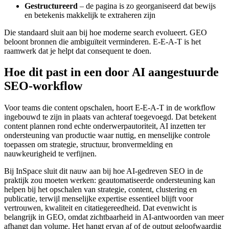
Gestructureerd
– de pagina is zo georganiseerd dat bewijs
en betekenis makkelijk te extraheren zijn
Die standaard sluit aan bij hoe moderne search evolueert. GEO
beloont bronnen die ambiguïteit verminderen. E-E-A-T is het
raamwerk dat je helpt dat consequent te doen.
Hoe dit past in een door AI aangestuurde
SEO-workflow
Voor teams die content opschalen, hoort E-E-A-T in de workflow
ingebouwd te zijn in plaats van achteraf toegevoegd. Dat betekent
content plannen rond echte onderwerpautoriteit, AI inzetten ter
ondersteuning van productie waar nuttig, en menselijke controle
toepassen om strategie, structuur, bronvermelding en
nauwkeurigheid te verfijnen.
Bij InSpace sluit dit nauw aan bij hoe AI-gedreven SEO in de
praktijk zou moeten werken: geautomatiseerde ondersteuning kan
helpen bij het opschalen van strategie, content, clustering en
publicatie, terwijl menselijke expertise essentieel blijft voor
vertrouwen, kwaliteit en citatiegereedheid. Dat evenwicht is
belangrijk in GEO, omdat zichtbaarheid in AI-antwoorden van meer
afhangt dan volume. Het hangt ervan af of de output geloofwaardig