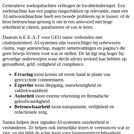
Generatieve zoekopdrachten verhogen de kwaliteitsdrempel. Een
zoekmachine kan een pagina rangschikken op relevantie, maar een
AI-antwoordmachine heeft een tweede probleem op te lossen: of de
bron betrouwbaar genoeg is om in een antwoord met hoge
zekerheid te citeren, parafraseren of van te leren.
Daarom is E-E-A-T voor GEO nauw verbonden met
citatiepotentieel. AI-systemen zijn voorzichtiger bij onbewezen
claims, vage auteurschap, magere samenvattingen en pagina’s die
geen bewijs leveren voor wat ze stellen. De lat ligt nog hoger bij
gevoelige onderwerpen waar slecht advies invloed kan hebben op
gezondheid, geld, veiligheid of compliance.
Ervaring
toont kennis uit eerste hand in plaats van
gerecyclede commentaren.
Expertise
toont diepgang, nauwkeurigheid en
vakbekwaamheid.
Autoriteit
toont externe erkenning en thematische
geloofwaardigheid.
Betrouwbaarheid
toont transparantie, eerlijkheid en
redactionele zorg.
Samen helpen deze signalen AI-systemen onzekerheid te
verminderen. Ze helpen ook menselijke lezers te vertrouwen wat ze
zien, en dat blijft de echte basis voor langetermijnzichtbaarheid.