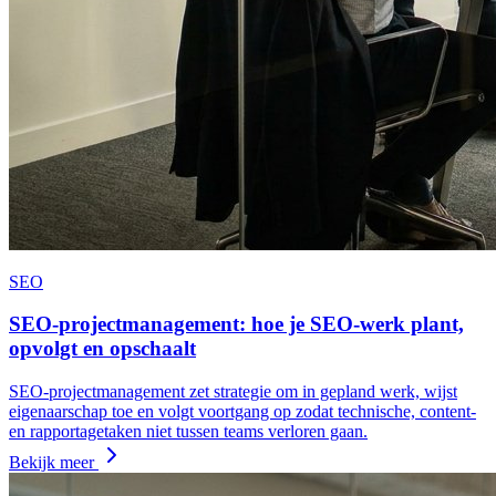
SEO
SEO-projectmanagement: hoe je SEO-werk plant,
opvolgt en opschaalt
SEO-projectmanagement zet strategie om in gepland werk, wijst
eigenaarschap toe en volgt voortgang op zodat technische, content-
en rapportagetaken niet tussen teams verloren gaan.
Bekijk meer