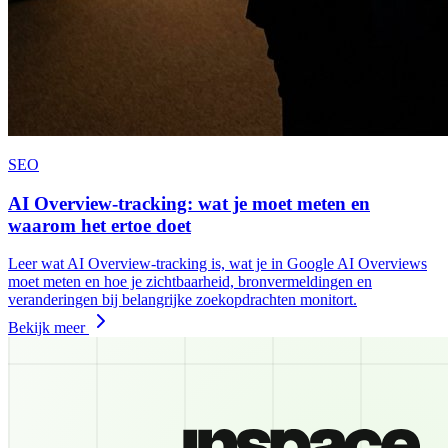
SEO
AI Overview-tracking: wat je moet meten en
waarom het ertoe doet
Leer wat AI Overview-tracking is, wat je in Google AI Overviews
moet meten en hoe je zichtbaarheid, bronvermeldingen en
veranderingen bij belangrijke zoekopdrachten monitort.
Bekijk meer