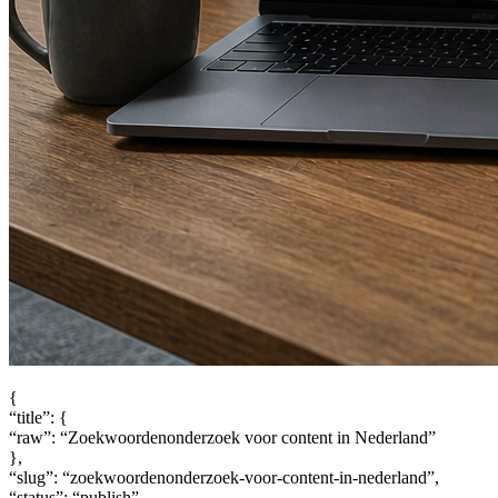
{
“title”: {
“raw”: “Zoekwoordenonderzoek voor content in Nederland”
},
“slug”: “zoekwoordenonderzoek-voor-content-in-nederland”,
“status”: “publish”,