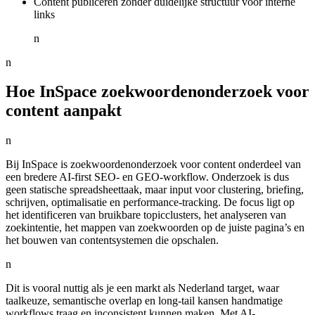
Content publiceren zonder duidelijke structuur voor interne
links
n
n
Hoe InSpace zoekwoordenonderzoek voor
content aanpakt
n
Bij InSpace is zoekwoordenonderzoek voor content onderdeel van
een bredere AI-first SEO- en GEO-workflow. Onderzoek is dus
geen statische spreadsheettaak, maar input voor clustering, briefing,
schrijven, optimalisatie en performance-tracking. De focus ligt op
het identificeren van bruikbare topicclusters, het analyseren van
zoekintentie, het mappen van zoekwoorden op de juiste pagina’s en
het bouwen van contentsystemen die opschalen.
n
Dit is vooral nuttig als je een markt als Nederland target, waar
taalkeuze, semantische overlap en long-tail kansen handmatige
workflows traag en inconsistent kunnen maken. Met AI-