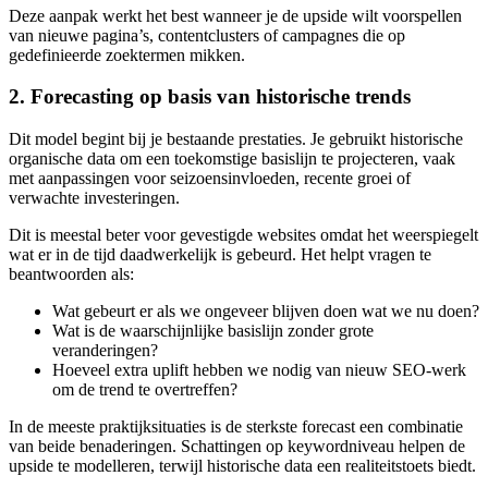
Deze aanpak werkt het best wanneer je de upside wilt voorspellen
van nieuwe pagina’s, contentclusters of campagnes die op
gedefinieerde zoektermen mikken.
2. Forecasting op basis van historische trends
Dit model begint bij je bestaande prestaties. Je gebruikt historische
organische data om een toekomstige basislijn te projecteren, vaak
met aanpassingen voor seizoensinvloeden, recente groei of
verwachte investeringen.
Dit is meestal beter voor gevestigde websites omdat het weerspiegelt
wat er in de tijd daadwerkelijk is gebeurd. Het helpt vragen te
beantwoorden als:
Wat gebeurt er als we ongeveer blijven doen wat we nu doen?
Wat is de waarschijnlijke basislijn zonder grote
veranderingen?
Hoeveel extra uplift hebben we nodig van nieuw SEO-werk
om de trend te overtreffen?
In de meeste praktijksituaties is de sterkste forecast een combinatie
van beide benaderingen. Schattingen op keywordniveau helpen de
upside te modelleren, terwijl historische data een realiteitstoets biedt.