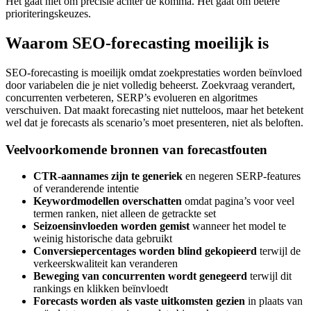
Het gaat niet om precisie achter de komma. Het gaat om betere
prioriteringskeuzes.
Waarom SEO-forecasting moeilijk is
SEO-forecasting is moeilijk omdat zoekprestaties worden beïnvloed
door variabelen die je niet volledig beheerst. Zoekvraag verandert,
concurrenten verbeteren, SERP’s evolueren en algoritmes
verschuiven. Dat maakt forecasting niet nutteloos, maar het betekent
wel dat je forecasts als scenario’s moet presenteren, niet als beloften.
Veelvoorkomende bronnen van forecastfouten
CTR-aannames zijn te generiek
en negeren SERP-features
of veranderende intentie
Keywordmodellen overschatten
omdat pagina’s voor veel
termen ranken, niet alleen de getrackte set
Seizoensinvloeden worden gemist
wanneer het model te
weinig historische data gebruikt
Conversiepercentages worden blind gekopieerd
terwijl de
verkeerskwaliteit kan veranderen
Beweging van concurrenten wordt genegeerd
terwijl dit
rankings en klikken beïnvloedt
Forecasts worden als vaste uitkomsten gezien
in plaats van