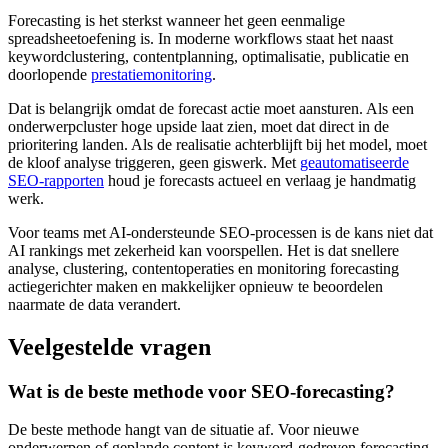
Forecasting is het sterkst wanneer het geen eenmalige
spreadsheetoefening is. In moderne workflows staat het naast
keywordclustering, contentplanning, optimalisatie, publicatie en
doorlopende
prestatiemonitoring
.
Dat is belangrijk omdat de forecast actie moet aansturen. Als een
onderwerpcluster hoge upside laat zien, moet dat direct in de
prioritering landen. Als de realisatie achterblijft bij het model, moet
de kloof analyse triggeren, geen giswerk. Met
geautomatiseerde
SEO-rapporten
houd je forecasts actueel en verlaag je handmatig
werk.
Voor teams met AI-ondersteunde SEO-processen is de kans niet dat
AI rankings met zekerheid kan voorspellen. Het is dat snellere
analyse, clustering, contentoperaties en monitoring forecasting
actiegerichter maken en makkelijker opnieuw te beoordelen
naarmate de data verandert.
Veelgestelde vragen
Wat is de beste methode voor SEO-forecasting?
De beste methode hangt van de situatie af. Voor nieuwe
onderwerpen of geplande content is keyword-gedreven forecasting