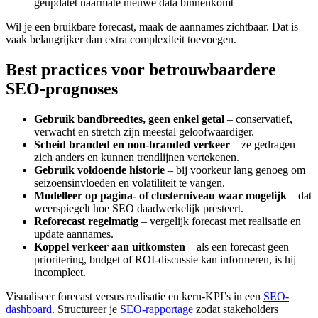
geüpdatet naarmate nieuwe data binnenkomt
Wil je een bruikbare forecast, maak de aannames zichtbaar. Dat is
vaak belangrijker dan extra complexiteit toevoegen.
Best practices voor betrouwbaardere
SEO-prognoses
Gebruik bandbreedtes, geen enkel getal
– conservatief,
verwacht en stretch zijn meestal geloofwaardiger.
Scheid branded en non-branded verkeer
– ze gedragen
zich anders en kunnen trendlijnen vertekenen.
Gebruik voldoende historie
– bij voorkeur lang genoeg om
seizoensinvloeden en volatiliteit te vangen.
Modelleer op pagina- of clusterniveau waar mogelijk
– dat
weerspiegelt hoe SEO daadwerkelijk presteert.
Reforecast regelmatig
– vergelijk forecast met realisatie en
update aannames.
Koppel verkeer aan uitkomsten
– als een forecast geen
prioritering, budget of ROI-discussie kan informeren, is hij
incompleet.
Visualiseer forecast versus realisatie en kern-KPI’s in een
SEO-
dashboard
. Structureer je
SEO-rapportage
zodat stakeholders