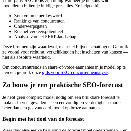
Third-party SEO-tools zijn nuttig wanneer je de kans wilt
modelleren buiten je huidige prestaties. Ze helpen bij:
Zoekvolume per keyword
Rankings van concurrenten
Onderwerpsgaten
Relatief verkeerspotentieel
Analyse van het SERP-landschap
Deze bronnen zijn waardevol, maar het blijven schattingen. Gebruik
ze vooral voor richting, vergelijking en het inschatten van kansen —
niet als absolute waarheid.
Om concurrenttrends en share-of-voice-aannames in je model op te
nemen, gebruik onze
gids voor SEO-concurrentieanalyse
.
Zo bouw je een praktische SEO-forecast
Je hebt geen complex model nodig om een bruikbare forecast te
maken. In veel gevallen is een eenvoudig en verdedigbaar model
beter dan een geavanceerd model op broze aannames.
Begin met het doel van de forecast
Wees duidelijk welke beslissing de forecast moet ondersteunen. Een