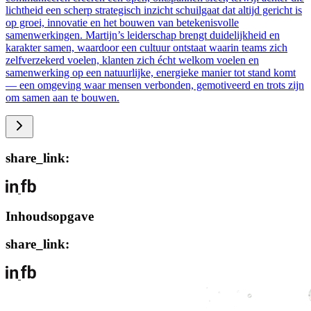
lichtheid een scherp strategisch inzicht schuilgaat dat altijd gericht is
op groei, innovatie en het bouwen van betekenisvolle
samenwerkingen. Martijn’s leiderschap brengt duidelijkheid en
karakter samen, waardoor een cultuur ontstaat waarin teams zich
zelfverzekerd voelen, klanten zich écht welkom voelen en
samenwerking op een natuurlijke, energieke manier tot stand komt
— een omgeving waar mensen verbonden, gemotiveerd en trots zijn
om samen aan te bouwen.
share_link:
Inhoudsopgave
share_link: