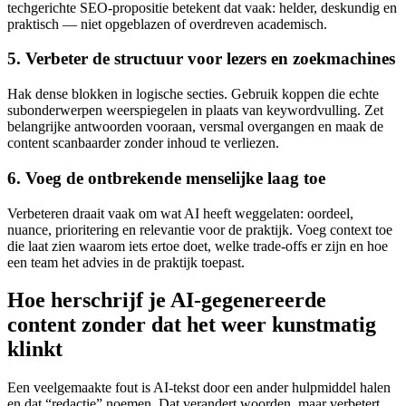
techgerichte SEO-propositie betekent dat vaak: helder, deskundig en
praktisch — niet opgeblazen of overdreven academisch.
5. Verbeter de structuur voor lezers en zoekmachines
Hak dense blokken in logische secties. Gebruik koppen die echte
subonderwerpen weerspiegelen in plaats van keywordvulling. Zet
belangrijke antwoorden vooraan, versmal overgangen en maak de
content scanbaarder zonder inhoud te verliezen.
6. Voeg de ontbrekende menselijke laag toe
Verbeteren draait vaak om wat AI heeft weggelaten: oordeel,
nuance, prioritering en relevantie voor de praktijk. Voeg context toe
die laat zien waarom iets ertoe doet, welke trade-offs er zijn en hoe
een team het advies in de praktijk toepast.
Hoe herschrijf je AI-gegenereerde
content zonder dat het weer kunstmatig
klinkt
Een veelgemaakte fout is AI-tekst door een ander hulpmiddel halen
en dat “redactie” noemen. Dat verandert woorden, maar verbetert