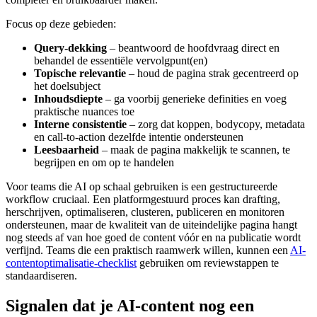
Focus op deze gebieden:
Query-dekking
– beantwoord de hoofdvraag direct en
behandel de essentiële vervolgpunt(en)
Topische relevantie
– houd de pagina strak gecentreerd op
het doelsubject
Inhoudsdiepte
– ga voorbij generieke definities en voeg
praktische nuances toe
Interne consistentie
– zorg dat koppen, bodycopy, metadata
en call-to-action dezelfde intentie ondersteunen
Leesbaarheid
– maak de pagina makkelijk te scannen, te
begrijpen en om op te handelen
Voor teams die AI op schaal gebruiken is een gestructureerde
workflow cruciaal. Een platformgestuurd proces kan drafting,
herschrijven, optimaliseren, clusteren, publiceren en monitoren
ondersteunen, maar de kwaliteit van de uiteindelijke pagina hangt
nog steeds af van hoe goed de content vóór en na publicatie wordt
verfijnd. Teams die een praktisch raamwerk willen, kunnen een
AI-
contentoptimalisatie-checklist
gebruiken om reviewstappen te
standaardiseren.
Signalen dat je AI-content nog een