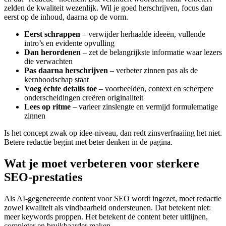
zelden de kwaliteit wezenlijk. Wil je goed herschrijven, focus dan
eerst op de inhoud, daarna op de vorm.
Eerst schrappen
– verwijder herhaalde ideeën, vullende
intro’s en evidente opvulling
Dan herordenen
– zet de belangrijkste informatie waar lezers
die verwachten
Pas daarna herschrijven
– verbeter zinnen pas als de
kernboodschap staat
Voeg échte details toe
– voorbeelden, context en scherpere
onderscheidingen creëren originaliteit
Lees op ritme
– varieer zinslengte en vermijd formulematige
zinnen
Is het concept zwak op idee-niveau, dan redt zinsverfraaiing het niet.
Betere redactie begint met beter denken in de pagina.
Wat je moet verbeteren voor sterkere
SEO-prestaties
Als AI-gegenereerde content voor SEO wordt ingezet, moet redactie
zowel kwaliteit als vindbaarheid ondersteunen. Dat betekent niet:
meer keywords proppen. Het betekent de content beter uitlijnen,
completer en bruikbaarder maken.