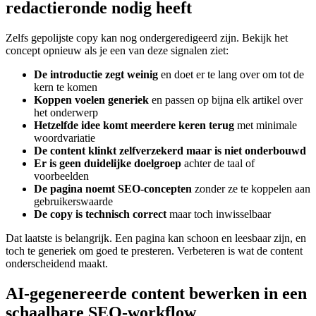
redactieronde nodig heeft
Zelfs gepolijste copy kan nog ondergeredigeerd zijn. Bekijk het
concept opnieuw als je een van deze signalen ziet:
De introductie zegt weinig
en doet er te lang over om tot de
kern te komen
Koppen voelen generiek
en passen op bijna elk artikel over
het onderwerp
Hetzelfde idee komt meerdere keren terug
met minimale
woordvariatie
De content klinkt zelfverzekerd maar is niet onderbouwd
Er is geen duidelijke doelgroep
achter de taal of
voorbeelden
De pagina noemt SEO-concepten
zonder ze te koppelen aan
gebruikerswaarde
De copy is technisch correct
maar toch inwisselbaar
Dat laatste is belangrijk. Een pagina kan schoon en leesbaar zijn, en
toch te generiek om goed te presteren. Verbeteren is wat de content
onderscheidend maakt.
AI-gegenereerde content bewerken in een
schaalbare SEO-workflow