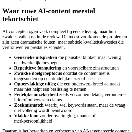
Waar ruwe AI-content meestal
tekortschiet
AI-concepten ogen vaak compleet bij eerste lezing, maar hun
zwaktes vallen op in de review. De meest voorkomende problemen
zijn geen dramatische fouten, maar subtiele kwaliteitskwesties die
vertrouwen en prestaties schaden.
Generieke uitspraken
die plausibel klinken maar weinig
daadwerkelijk toevoegen
Repetitieve formulering
en voorspelbare zinsstructuren
Zwakke doelgroepfocus
doordat de content niet is
toegesneden op een duidelijke lezer of usecase
Oppervlakkige uitleg
die een onderwerp breed aanraakt
maar niet helpt een beslissing te nemen
Feitelijke onzekerheid
zoals verzonnen details, verouderde
info of onbewezen claims
Zoekmismatch
waarbij wel keywords staan, maar de vraag
niet volledig wordt beantwoord
Vlakke toon
zonder overtuiging, nuance of
merkpersoonlijkheid
Daarom is het bewerken en verbeteren van AI-gegenereerde content