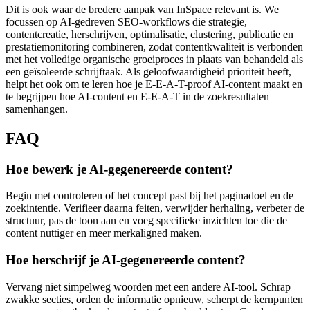
Dit is ook waar de bredere aanpak van InSpace relevant is. We
focussen op AI-gedreven SEO-workflows die strategie,
contentcreatie, herschrijven, optimalisatie, clustering, publicatie en
prestatiemonitoring combineren, zodat contentkwaliteit is verbonden
met het volledige organische groeiproces in plaats van behandeld als
een geïsoleerde schrijftaak. Als geloofwaardigheid prioriteit heeft,
helpt het ook om te leren hoe je E-E-A-T-proof AI-content maakt en
te begrijpen hoe AI-content en E-E-A-T in de zoekresultaten
samenhangen.
FAQ
Hoe bewerk je AI-gegenereerde content?
Begin met controleren of het concept past bij het paginadoel en de
zoekintentie. Verifieer daarna feiten, verwijder herhaling, verbeter de
structuur, pas de toon aan en voeg specifieke inzichten toe die de
content nuttiger en meer merkaligned maken.
Hoe herschrijf je AI-gegenereerde content?
Vervang niet simpelweg woorden met een andere AI-tool. Schrap
zwakke secties, orden de informatie opnieuw, scherpt de kernpunten