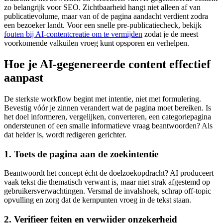
zo belangrijk voor SEO. Zichtbaarheid hangt niet alleen af van
publicatievolume, maar van of de pagina aandacht verdient zodra
een bezoeker landt. Voor een snelle pre-publicatiecheck, bekijk
fouten bij AI-contentcreatie om te vermijden
zodat je de meest
voorkomende valkuilen vroeg kunt opsporen en verhelpen.
Hoe je AI-gegenereerde content effectief
aanpast
De sterkste workflow begint met intentie, niet met formulering.
Bevestig vóór je zinnen verandert wat de pagina moet bereiken. Is
het doel informeren, vergelijken, converteren, een categoriepagina
ondersteunen of een smalle informatieve vraag beantwoorden? Als
dat helder is, wordt redigeren gerichter.
1. Toets de pagina aan de zoekintentie
Beantwoordt het concept écht de doelzoekopdracht? AI produceert
vaak tekst die thematisch verwant is, maar niet strak afgestemd op
gebruikersverwachtingen. Versmal de invalshoek, schrap off-topic
opvulling en zorg dat de kernpunten vroeg in de tekst staan.
2. Verifieer feiten en verwijder onzekerheid