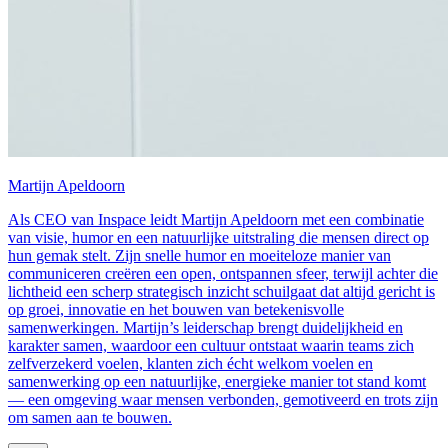
Martijn Apeldoorn
Als CEO van Inspace leidt Martijn Apeldoorn met een combinatie
van visie, humor en een natuurlijke uitstraling die mensen direct op
hun gemak stelt. Zijn snelle humor en moeiteloze manier van
communiceren creëren een open, ontspannen sfeer, terwijl achter die
lichtheid een scherp strategisch inzicht schuilgaat dat altijd gericht is
op groei, innovatie en het bouwen van betekenisvolle
samenwerkingen. Martijn’s leiderschap brengt duidelijkheid en
karakter samen, waardoor een cultuur ontstaat waarin teams zich
zelfverzekerd voelen, klanten zich écht welkom voelen en
samenwerking op een natuurlijke, energieke manier tot stand komt
— een omgeving waar mensen verbonden, gemotiveerd en trots zijn
om samen aan te bouwen.