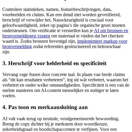
Controleer statistieken, namen, featurebeschrijvingen, data,
voorbeelden en claims. Kan een detail niet worden geverifieerd,
herschrijf of verwijder het. Nauwkeurigheid is cruciaal voor
geloofwaardigheid, zeker op pagina’s die organische groei moeten
ondersteunen. Om verificatie te versnellen kun je
AI om bronnen en
bronvermeldingen vragen
om materiaal te vinden dat het checken
waard is. Zodra bronnen bevestigd zijn,
implementeer markup voor
bronvermelding
zodat referenties gestructureerd en betrouwbaar
zijn.
3. Herschrijf voor helderheid en specificiteit
Vervang vage frasen door concrete taal. In plaats van brede claims
als “dit kan resultaten verbeteren”, leg uit wát verbetert, waarom het
verbetert en onder welke omstandigheden. Specificiteit is een van de
snelste manieren om AI-content menselijker en nuttiger te laten
voelen.
4. Pas toon en merkaansluiting aan
AI valt vaak terug op neutrale, veralgemeniseerde bewoording.
Breng de copy dichter bij je merkstem door woordkeuze,
zekerheidsgraad en boodschapaccenten te verfijnen. Voor een