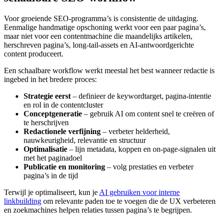
Voor groeiende SEO-programma’s is consistentie de uitdaging.
Eenmalige handmatige opschoning werkt voor een paar pagina’s,
maar niet voor een contentmachine die maandelijks artikelen,
herschreven pagina’s, long-tail-assets en AI-antwoordgerichte
content produceert.
Een schaalbare workflow werkt meestal het best wanneer redactie is
ingebed in het bredere proces:
Strategie eerst
– definieer de keywordtarget, pagina-intentie
en rol in de contentcluster
Conceptgeneratie
– gebruik AI om content snel te creëren of
te herschrijven
Redactionele verfijning
– verbeter helderheid,
nauwkeurigheid, relevantie en structuur
Optimalisatie
– lijn metadata, koppen en on-page-signalen uit
met het paginadoel
Publicatie en monitoring
– volg prestaties en verbeter
pagina’s in de tijd
Terwijl je optimaliseert, kun je
AI gebruiken voor interne
linkbuilding
om relevante paden toe te voegen die de UX verbeteren
en zoekmachines helpen relaties tussen pagina’s te begrijpen.