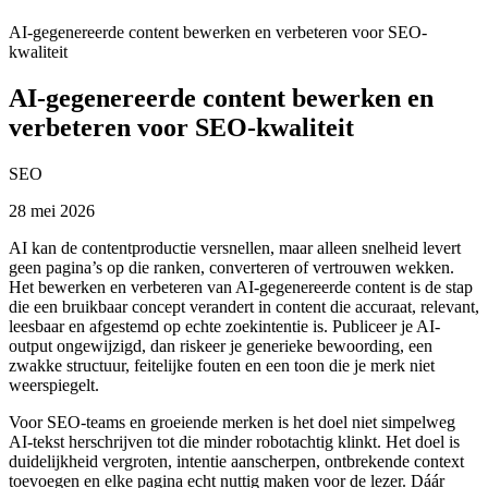
AI-gegenereerde content bewerken en verbeteren voor SEO-
kwaliteit
AI-gegenereerde content bewerken en
verbeteren voor SEO-kwaliteit
SEO
28 mei 2026
AI kan de contentproductie versnellen, maar alleen snelheid levert
geen pagina’s op die ranken, converteren of vertrouwen wekken.
Het bewerken en verbeteren van AI-gegenereerde content is de stap
die een bruikbaar concept verandert in content die accuraat, relevant,
leesbaar en afgestemd op echte zoekintentie is. Publiceer je AI-
output ongewijzigd, dan riskeer je generieke bewoording, een
zwakke structuur, feitelijke fouten en een toon die je merk niet
weerspiegelt.
Voor SEO-teams en groeiende merken is het doel niet simpelweg
AI-tekst herschrijven tot die minder robotachtig klinkt. Het doel is
duidelijkheid vergroten, intentie aanscherpen, ontbrekende context
toevoegen en elke pagina echt nuttig maken voor de lezer. Dáár