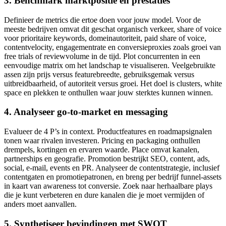
3. Benchmark marktpositie en prestaties
Definieer de metrics die ertoe doen voor jouw model. Voor de
meeste bedrijven omvat dit geschat organisch verkeer, share of voice
voor prioritaire keywords, domeinautoriteit, paid share of voice,
contentvelocity, engagementrate en conversieproxies zoals groei van
free trials of reviewvolume in de tijd. Plot concurrenten in een
eenvoudige matrix om het landschap te visualiseren. Veelgebruikte
assen zijn prijs versus featurebreedte, gebruiksgemak versus
uitbreidbaarheid, of autoriteit versus groei. Het doel is clusters, white
space en plekken te onthullen waar jouw sterktes kunnen winnen.
4. Analyseer go-to-market en messaging
Evalueer de 4 P’s in context. Productfeatures en roadmapsignalen
tonen waar rivalen investeren. Pricing en packaging onthullen
drempels, kortingen en ervaren waarde. Place omvat kanalen,
partnerships en geografie. Promotion bestrijkt SEO, content, ads,
social, e-mail, events en PR. Analyseer de contentstrategie, inclusief
contentgaten en promotiepatronen, en breng per bedrijf funnel-assets
in kaart van awareness tot conversie. Zoek naar herhaalbare plays
die je kunt verbeteren en dure kanalen die je moet vermijden of
anders moet aanvallen.
5. Synthetiseer bevindingen met SWOT