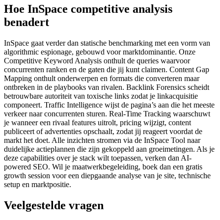
Hoe InSpace competitive analysis
benadert
InSpace gaat verder dan statische benchmarking met een vorm van
algorithmic espionage, gebouwd voor marktdominantie. Onze
Competitive Keyword Analysis onthult de queries waarvoor
concurrenten ranken en de gaten die jij kunt claimen. Content Gap
Mapping onthult onderwerpen en formats die converteren maar
ontbreken in de playbooks van rivalen. Backlink Forensics scheidt
betrouwbare autoriteit van toxische links zodat je linkacquisitie
componeert. Traffic Intelligence wijst de pagina’s aan die het meeste
verkeer naar concurrenten sturen. Real-Time Tracking waarschuwt
je wanneer een rivaal features uitrolt, pricing wijzigt, content
publiceert of advertenties opschaalt, zodat jij reageert voordat de
markt het doet. Alle inzichten stromen via de InSpace Tool naar
duidelijke actieplannen die zijn gekoppeld aan groeimetingen. Als je
deze capabilities over je stack wilt toepassen, verken dan AI-
powered SEO. Wil je maatwerkbegeleiding, boek dan een gratis
growth session voor een diepgaande analyse van je site, technische
setup en marktpositie.
Veelgestelde vragen