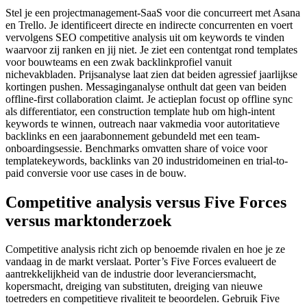
Stel je een projectmanagement-SaaS voor die concurreert met Asana
en Trello. Je identificeert directe en indirecte concurrenten en voert
vervolgens SEO competitive analysis uit om keywords te vinden
waarvoor zij ranken en jij niet. Je ziet een contentgat rond templates
voor bouwteams en een zwak backlinkprofiel vanuit
nichevakbladen. Prijsanalyse laat zien dat beiden agressief jaarlijkse
kortingen pushen. Messaginganalyse onthult dat geen van beiden
offline-first collaboration claimt. Je actieplan focust op offline sync
als differentiator, een construction template hub om high-intent
keywords te winnen, outreach naar vakmedia voor autoritatieve
backlinks en een jaarabonnement gebundeld met een team-
onboardingsessie. Benchmarks omvatten share of voice voor
templatekeywords, backlinks van 20 industridomeinen en trial-to-
paid conversie voor use cases in de bouw.
Competitive analysis versus Five Forces
versus marktonderzoek
Competitive analysis richt zich op benoemde rivalen en hoe je ze
vandaag in de markt verslaat. Porter’s Five Forces evalueert de
aantrekkelijkheid van de industrie door leveranciersmacht,
kopersmacht, dreiging van substituten, dreiging van nieuwe
toetreders en competitieve rivaliteit te beoordelen. Gebruik Five