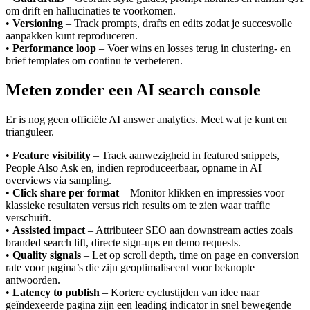
om drift en hallucinaties te voorkomen.
•
Versioning
– Track prompts, drafts en edits zodat je succesvolle
aanpakken kunt reproduceren.
•
Performance loop
– Voer wins en losses terug in clustering- en
brief templates om continu te verbeteren.
Meten zonder een AI search console
Er is nog geen officiële AI answer analytics. Meet wat je kunt en
trianguleer.
•
Feature visibility
– Track aanwezigheid in featured snippets,
People Also Ask en, indien reproduceerbaar, opname in AI
overviews via sampling.
•
Click share per format
– Monitor klikken en impressies voor
klassieke resultaten versus rich results om te zien waar traffic
verschuift.
•
Assisted impact
– Attributeer SEO aan downstream acties zoals
branded search lift, directe sign-ups en demo requests.
•
Quality signals
– Let op scroll depth, time on page en conversion
rate voor pagina’s die zijn geoptimaliseerd voor beknopte
antwoorden.
•
Latency to publish
– Kortere cyclustijden van idee naar
geïndexeerde pagina zijn een leading indicator in snel bewegende