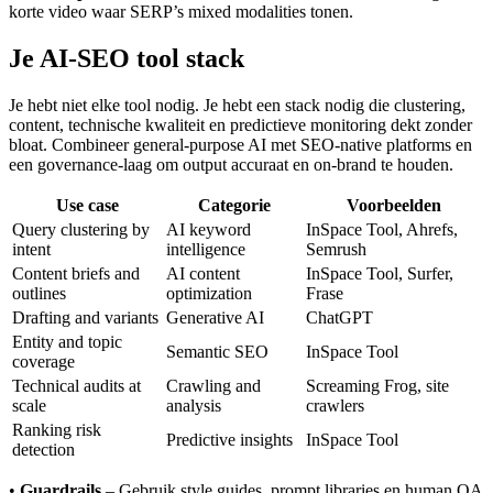
korte video waar SERP’s mixed modalities tonen.
Je AI-SEO tool stack
Je hebt niet elke tool nodig. Je hebt een stack nodig die clustering,
content, technische kwaliteit en predictieve monitoring dekt zonder
bloat. Combineer general-purpose AI met SEO-native platforms en
een governance-laag om output accuraat en on-brand te houden.
Use case
Categorie
Voorbeelden
Query clustering by
AI keyword
InSpace Tool, Ahrefs,
intent
intelligence
Semrush
Content briefs and
AI content
InSpace Tool, Surfer,
outlines
optimization
Frase
Drafting and variants
Generative AI
ChatGPT
Entity and topic
Semantic SEO
InSpace Tool
coverage
Technical audits at
Crawling and
Screaming Frog, site
scale
analysis
crawlers
Ranking risk
Predictive insights
InSpace Tool
detection
•
Guardrails
– Gebruik style guides, prompt libraries en human QA