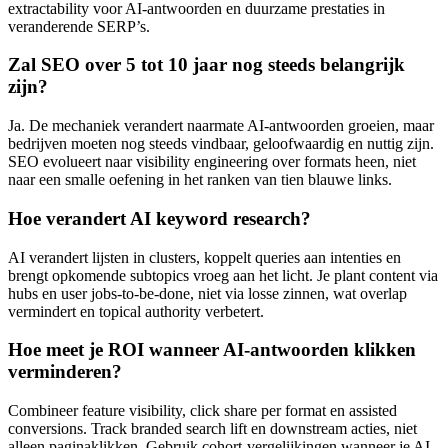
extractability voor AI-antwoorden en duurzame prestaties in
veranderende SERP’s.
Zal SEO over 5 tot 10 jaar nog steeds belangrijk
zijn?
Ja. De mechaniek verandert naarmate AI-antwoorden groeien, maar
bedrijven moeten nog steeds vindbaar, geloofwaardig en nuttig zijn.
SEO evolueert naar visibility engineering over formats heen, niet
naar een smalle oefening in het ranken van tien blauwe links.
Hoe verandert AI keyword research?
AI verandert lijsten in clusters, koppelt queries aan intenties en
brengt opkomende subtopics vroeg aan het licht. Je plant content via
hubs en user jobs-to-be-done, niet via losse zinnen, wat overlap
vermindert en topical authority verbetert.
Hoe meet je ROI wanneer AI-antwoorden klikken
verminderen?
Combineer feature visibility, click share per format en assisted
conversions. Track branded search lift en downstream acties, niet
alleen paginaklikken. Gebruik cohort-vergelijkingen wanneer je AI-