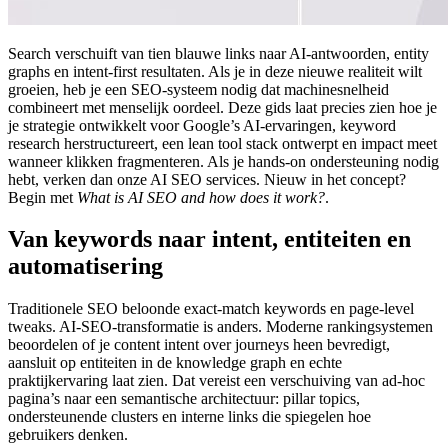
Search verschuift van tien blauwe links naar AI-antwoorden, entity
graphs en intent-first resultaten. Als je in deze nieuwe realiteit wilt
groeien, heb je een SEO-systeem nodig dat machinesnelheid
combineert met menselijk oordeel. Deze gids laat precies zien hoe je
je strategie ontwikkelt voor Google’s AI-ervaringen, keyword
research herstructureert, een lean tool stack ontwerpt en impact meet
wanneer klikken fragmenteren. Als je hands-on ondersteuning nodig
hebt, verken dan onze AI SEO services. Nieuw in het concept?
Begin met
What is AI SEO and how does it work?
.
Van keywords naar intent, entiteiten en
automatisering
Traditionele SEO beloonde exact-match keywords en page-level
tweaks. AI-SEO-transformatie is anders. Moderne rankingsystemen
beoordelen of je content intent over journeys heen bevredigt,
aansluit op entiteiten in de knowledge graph en echte
praktijkervaring laat zien. Dat vereist een verschuiving van ad-hoc
pagina’s naar een semantische architectuur: pillar topics,
ondersteunende clusters en interne links die spiegelen hoe
gebruikers denken.