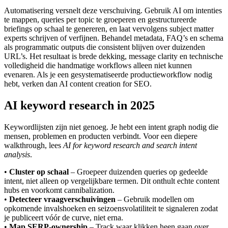
Automatisering versnelt deze verschuiving. Gebruik AI om intenties
te mappen, queries per topic te groeperen en gestructureerde
briefings op schaal te genereren, en laat vervolgens subject matter
experts schrijven of verfijnen. Behandel metadata, FAQ’s en schema
als programmatic outputs die consistent blijven over duizenden
URL’s. Het resultaat is brede dekking, message clarity en technische
volledigheid die handmatige workflows alleen niet kunnen
evenaren. Als je een gesystematiseerde productieworkflow nodig
hebt, verken dan AI content creation for SEO.
AI keyword research in 2025
Keywordlijsten zijn niet genoeg. Je hebt een intent graph nodig die
mensen, problemen en producten verbindt. Voor een diepere
walkthrough, lees
AI for keyword research and search intent
analysis
.
•
Cluster op schaal
– Groepeer duizenden queries op gedeelde
intent, niet alleen op vergelijkbare termen. Dit onthult echte content
hubs en voorkomt cannibalization.
•
Detecteer vraagverschuivingen
– Gebruik modellen om
opkomende invalshoeken en seizoensvolatiliteit te signaleren zodat
je publiceert vóór de curve, niet erna.
•
Map SERP-ownership
– Track waar klikken heen gaan over