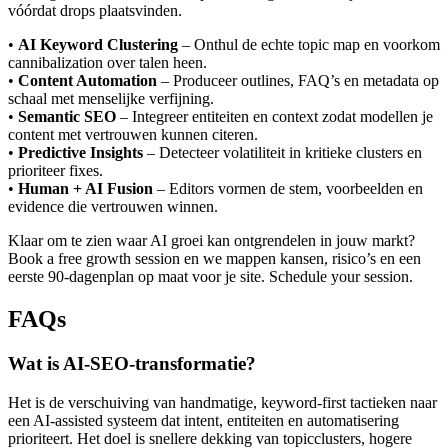
vóórdat drops plaatsvinden.
•
AI Keyword Clustering
– Onthul de echte topic map en voorkom
cannibalization over talen heen.
•
Content Automation
– Produceer outlines, FAQ’s en metadata op
schaal met menselijke verfijning.
•
Semantic SEO
– Integreer entiteiten en context zodat modellen je
content met vertrouwen kunnen citeren.
•
Predictive Insights
– Detecteer volatiliteit in kritieke clusters en
prioriteer fixes.
•
Human + AI Fusion
– Editors vormen de stem, voorbeelden en
evidence die vertrouwen winnen.
Klaar om te zien waar AI groei kan ontgrendelen in jouw markt?
Book a free growth session en we mappen kansen, risico’s en een
eerste 90-dagenplan op maat voor je site. Schedule your session.
FAQs
Wat is AI-SEO-transformatie?
Het is de verschuiving van handmatige, keyword-first tactieken naar
een AI-assisted systeem dat intent, entiteiten en automatisering
prioriteert. Het doel is snellere dekking van topicclusters, hogere