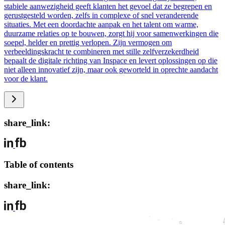
stabiele aanwezigheid geeft klanten het gevoel dat ze begrepen en
gerustgesteld worden, zelfs in complexe of snel veranderende
situaties. Met een doordachte aanpak en het talent om warme,
duurzame relaties op te bouwen, zorgt hij voor samenwerkingen die
soepel, helder en prettig verlopen. Zijn vermogen om
verbeeldingskracht te combineren met stille zelfverzekerdheid
bepaalt de digitale richting van Inspace en levert oplossingen op die
niet alleen innovatief zijn, maar ook geworteld in oprechte aandacht
voor de klant.
share_link:
Table of contents
share_link: