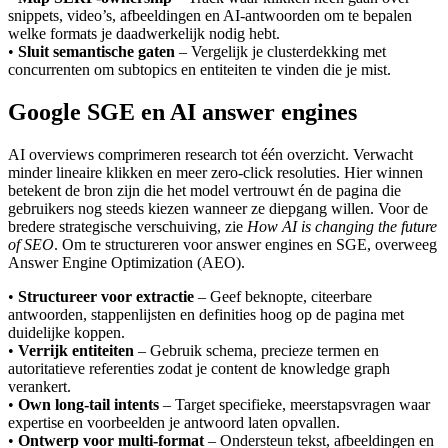
snippets, video’s, afbeeldingen en AI-antwoorden om te bepalen
welke formats je daadwerkelijk nodig hebt.
•
Sluit semantische gaten
– Vergelijk je clusterdekking met
concurrenten om subtopics en entiteiten te vinden die je mist.
Google SGE en AI answer engines
AI overviews comprimeren research tot één overzicht. Verwacht
minder lineaire klikken en meer zero-click resoluties. Hier winnen
betekent de bron zijn die het model vertrouwt én de pagina die
gebruikers nog steeds kiezen wanneer ze diepgang willen. Voor de
bredere strategische verschuiving, zie
How AI is changing the future
of SEO
. Om te structureren voor answer engines en SGE, overweeg
Answer Engine Optimization (AEO).
•
Structureer voor extractie
– Geef beknopte, citeerbare
antwoorden, stappenlijsten en definities hoog op de pagina met
duidelijke koppen.
•
Verrijk entiteiten
– Gebruik schema, precieze termen en
autoritatieve referenties zodat je content de knowledge graph
verankert.
•
Own long-tail intents
– Target specifieke, meerstapsvragen waar
expertise en voorbeelden je antwoord laten opvallen.
•
Ontwerp voor multi-format
– Ondersteun tekst, afbeeldingen en