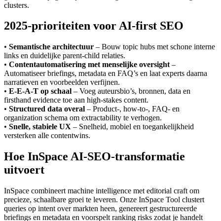
clusters.
2025-prioriteiten voor AI-first SEO
•
Semantische architectuur
– Bouw topic hubs met schone interne
links en duidelijke parent-child relaties.
•
Contentautomatisering met menselijke oversight
–
Automatiseer briefings, metadata en FAQ’s en laat experts daarna
narratieven en voorbeelden verfijnen.
•
E-E-A-T op schaal
– Voeg auteursbio’s, bronnen, data en
firsthand evidence toe aan high-stakes content.
•
Structured data overal
– Product-, how-to-, FAQ- en
organization schema om extractability te verhogen.
•
Snelle, stabiele UX
– Snelheid, mobiel en toegankelijkheid
versterken alle contentwins.
Hoe InSpace AI-SEO-transformatie
uitvoert
InSpace combineert machine intelligence met editorial craft om
precieze, schaalbare groei te leveren. Onze InSpace Tool clustert
queries op intent over markten heen, genereert gestructureerde
briefings en metadata en voorspelt ranking risks zodat je handelt