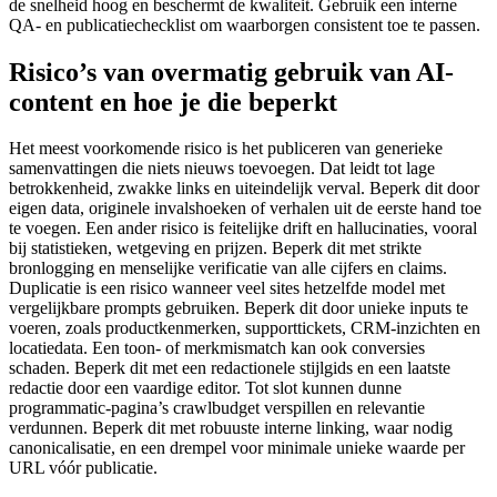
de snelheid hoog en beschermt de kwaliteit. Gebruik een interne
QA- en publicatiechecklist om waarborgen consistent toe te passen.
Risico’s van overmatig gebruik van AI-
content en hoe je die beperkt
Het meest voorkomende risico is het publiceren van generieke
samenvattingen die niets nieuws toevoegen. Dat leidt tot lage
betrokkenheid, zwakke links en uiteindelijk verval. Beperk dit door
eigen data, originele invalshoeken of verhalen uit de eerste hand toe
te voegen. Een ander risico is feitelijke drift en hallucinaties, vooral
bij statistieken, wetgeving en prijzen. Beperk dit met strikte
bronlogging en menselijke verificatie van alle cijfers en claims.
Duplicatie is een risico wanneer veel sites hetzelfde model met
vergelijkbare prompts gebruiken. Beperk dit door unieke inputs te
voeren, zoals productkenmerken, supporttickets, CRM-inzichten en
locatiedata. Een toon- of merkmismatch kan ook conversies
schaden. Beperk dit met een redactionele stijlgids en een laatste
redactie door een vaardige editor. Tot slot kunnen dunne
programmatic-pagina’s crawlbudget verspillen en relevantie
verdunnen. Beperk dit met robuuste interne linking, waar nodig
canonicalisatie, en een drempel voor minimale unieke waarde per
URL vóór publicatie.