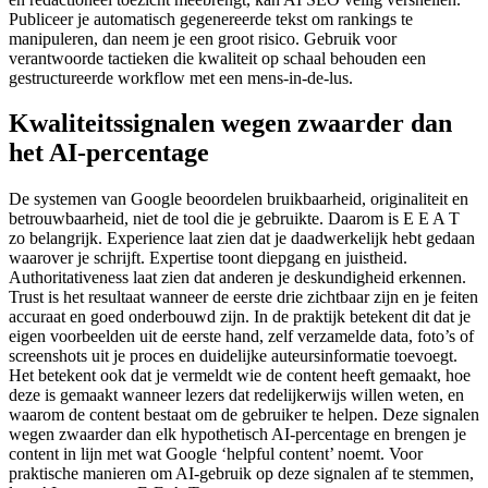
Publiceer je automatisch gegenereerde tekst om rankings te
manipuleren, dan neem je een groot risico. Gebruik voor
verantwoorde tactieken die kwaliteit op schaal behouden een
gestructureerde workflow met een mens-in-de-lus.
Kwaliteitssignalen wegen zwaarder dan
het AI-percentage
De systemen van Google beoordelen bruikbaarheid, originaliteit en
betrouwbaarheid, niet de tool die je gebruikte. Daarom is E E A T
zo belangrijk. Experience laat zien dat je daadwerkelijk hebt gedaan
waarover je schrijft. Expertise toont diepgang en juistheid.
Authoritativeness laat zien dat anderen je deskundigheid erkennen.
Trust is het resultaat wanneer de eerste drie zichtbaar zijn en je feiten
accuraat en goed onderbouwd zijn. In de praktijk betekent dit dat je
eigen voorbeelden uit de eerste hand, zelf verzamelde data, foto’s of
screenshots uit je proces en duidelijke auteursinformatie toevoegt.
Het betekent ook dat je vermeldt wie de content heeft gemaakt, hoe
deze is gemaakt wanneer lezers dat redelijkerwijs willen weten, en
waarom de content bestaat om de gebruiker te helpen. Deze signalen
wegen zwaarder dan elk hypothetisch AI-percentage en brengen je
content in lijn met wat Google ‘helpful content’ noemt. Voor
praktische manieren om AI-gebruik op deze signalen af te stemmen,