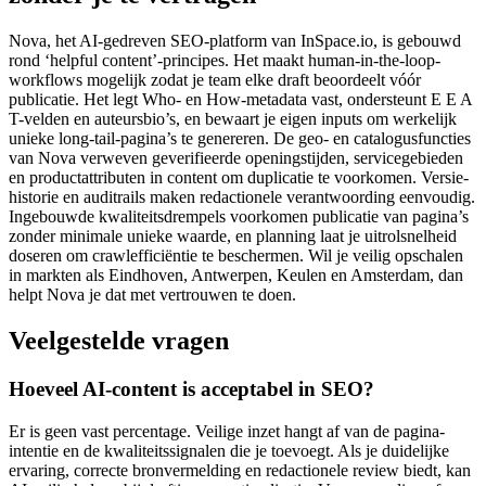
Nova, het AI-gedreven SEO-platform van InSpace.io, is gebouwd
rond ‘helpful content’-principes. Het maakt human-in-the-loop-
workflows mogelijk zodat je team elke draft beoordeelt vóór
publicatie. Het legt Who- en How-metadata vast, ondersteunt E E A
T-velden en auteursbio’s, en bewaart je eigen inputs om werkelijk
unieke long-tail-pagina’s te genereren. De geo- en catalogusfuncties
van Nova verweven geverifieerde openingstijden, servicegebieden
en productattributen in content om duplicatie te voorkomen. Versie-
historie en auditrails maken redactionele verantwoording eenvoudig.
Ingebouwde kwaliteitsdrempels voorkomen publicatie van pagina’s
zonder minimale unieke waarde, en planning laat je uitrolsnelheid
doseren om crawlefficiëntie te beschermen. Wil je veilig opschalen
in markten als Eindhoven, Antwerpen, Keulen en Amsterdam, dan
helpt Nova je dat met vertrouwen te doen.
Veelgestelde vragen
Hoeveel AI-content is acceptabel in SEO?
Er is geen vast percentage. Veilige inzet hangt af van de pagina-
intentie en de kwaliteitssignalen die je toevoegt. Als je duidelijke
ervaring, correcte bronvermelding en redactionele review biedt, kan