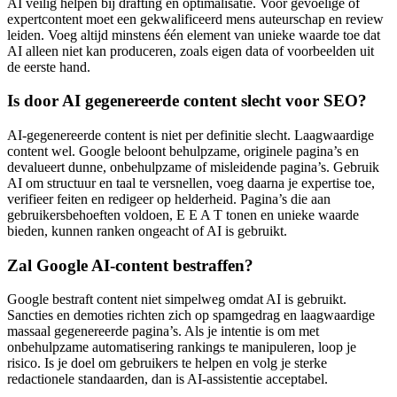
AI veilig helpen bij drafting en optimalisatie. Voor gevoelige of
expertcontent moet een gekwalificeerd mens auteurschap en review
leiden. Voeg altijd minstens één element van unieke waarde toe dat
AI alleen niet kan produceren, zoals eigen data of voorbeelden uit
de eerste hand.
Is door AI gegenereerde content slecht voor SEO?
AI-gegenereerde content is niet per definitie slecht. Laagwaardige
content wel. Google beloont behulpzame, originele pagina’s en
devalueert dunne, onbehulpzame of misleidende pagina’s. Gebruik
AI om structuur en taal te versnellen, voeg daarna je expertise toe,
verifieer feiten en redigeer op helderheid. Pagina’s die aan
gebruikersbehoeften voldoen, E E A T tonen en unieke waarde
bieden, kunnen ranken ongeacht of AI is gebruikt.
Zal Google AI-content bestraffen?
Google bestraft content niet simpelweg omdat AI is gebruikt.
Sancties en demoties richten zich op spamgedrag en laagwaardige
massaal gegenereerde pagina’s. Als je intentie is om met
onbehulpzame automatisering rankings te manipuleren, loop je
risico. Is je doel om gebruikers te helpen en volg je sterke
redactionele standaarden, dan is AI-assistentie acceptabel.