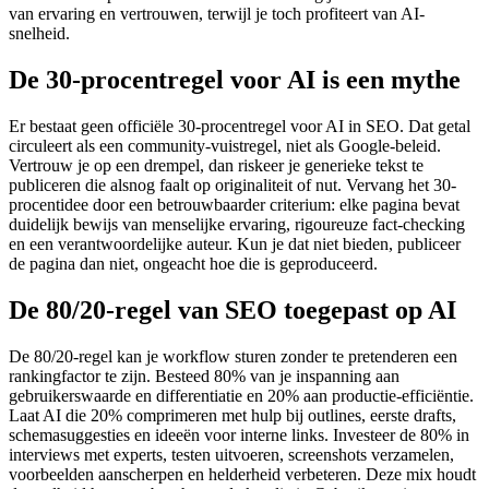
van ervaring en vertrouwen, terwijl je toch profiteert van AI-
snelheid.
De 30-procentregel voor AI is een mythe
Er bestaat geen officiële 30-procentregel voor AI in SEO. Dat getal
circuleert als een community-vuistregel, niet als Google-beleid.
Vertrouw je op een drempel, dan riskeer je generieke tekst te
publiceren die alsnog faalt op originaliteit of nut. Vervang het 30-
procentidee door een betrouwbaarder criterium: elke pagina bevat
duidelijk bewijs van menselijke ervaring, rigoureuze fact-checking
en een verantwoordelijke auteur. Kun je dat niet bieden, publiceer
de pagina dan niet, ongeacht hoe die is geproduceerd.
De 80/20-regel van SEO toegepast op AI
De 80/20-regel kan je workflow sturen zonder te pretenderen een
rankingfactor te zijn. Besteed 80% van je inspanning aan
gebruikerswaarde en differentiatie en 20% aan productie-efficiëntie.
Laat AI die 20% comprimeren met hulp bij outlines, eerste drafts,
schemasuggesties en ideeën voor interne links. Investeer de 80% in
interviews met experts, testen uitvoeren, screenshots verzamelen,
voorbeelden aanscherpen en helderheid verbeteren. Deze mix houdt