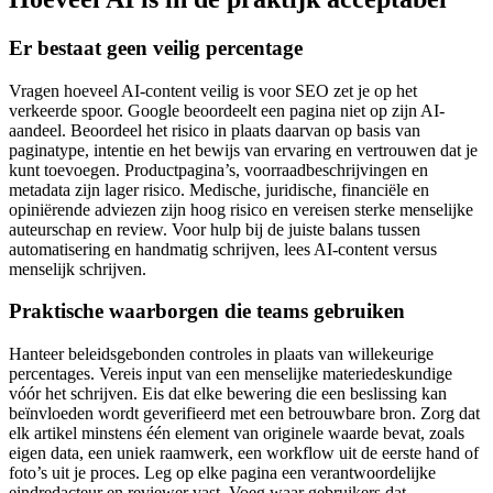
Er bestaat geen veilig percentage
Vragen hoeveel AI-content veilig is voor SEO zet je op het
verkeerde spoor. Google beoordeelt een pagina niet op zijn AI-
aandeel. Beoordeel het risico in plaats daarvan op basis van
paginatype, intentie en het bewijs van ervaring en vertrouwen dat je
kunt toevoegen. Productpagina’s, voorraadbeschrijvingen en
metadata zijn lager risico. Medische, juridische, financiële en
opiniërende adviezen zijn hoog risico en vereisen sterke menselijke
auteurschap en review. Voor hulp bij de juiste balans tussen
automatisering en handmatig schrijven, lees AI-content versus
menselijk schrijven.
Praktische waarborgen die teams gebruiken
Hanteer beleidsgebonden controles in plaats van willekeurige
percentages. Vereis input van een menselijke materiedeskundige
vóór het schrijven. Eis dat elke bewering die een beslissing kan
beïnvloeden wordt geverifieerd met een betrouwbare bron. Zorg dat
elk artikel minstens één element van originele waarde bevat, zoals
eigen data, een uniek raamwerk, een workflow uit de eerste hand of
foto’s uit je proces. Leg op elke pagina een verantwoordelijke
eindredacteur en reviewer vast. Voeg waar gebruikers dat