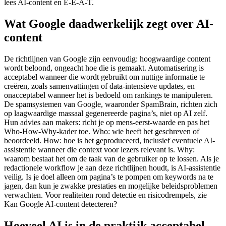
lees AI-content en E-E-A-T.
Wat Google daadwerkelijk zegt over AI-
content
De richtlijnen van Google zijn eenvoudig: hoogwaardige content
wordt beloond, ongeacht hoe die is gemaakt. Automatisering is
acceptabel wanneer die wordt gebruikt om nuttige informatie te
creëren, zoals samenvattingen of data-intensieve updates, en
onacceptabel wanneer het is bedoeld om rankings te manipuleren.
De spamsystemen van Google, waaronder SpamBrain, richten zich
op laagwaardige massaal gegenereerde pagina’s, niet op AI zelf.
Hun advies aan makers: richt je op mens-eerst-waarde en pas het
Who-How-Why-kader toe. Who: wie heeft het geschreven of
beoordeeld. How: hoe is het geproduceerd, inclusief eventuele AI-
assistentie wanneer die context voor lezers relevant is. Why:
waarom bestaat het om de taak van de gebruiker op te lossen. Als je
redactionele workflow je aan deze richtlijnen houdt, is AI-assistentie
veilig. Is je doel alleen om pagina’s te pompen om keywords na te
jagen, dan kun je zwakke prestaties en mogelijke beleidsproblemen
verwachten. Voor realiteiten rond detectie en risicodrempels, zie
Kan Google AI-content detecteren?
Hoeveel AI is in de praktijk acceptabel