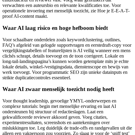
verwachten een auteursbio en relevante kwalificaties toe. Voor
operationele invoering met menselijk toezicht, zie Hoe je E-E-A-T-
proof AI-content maakt.
Waar AI laag risico en hoge hefboom biedt
Voor schaalbare onderdelen zoals keywordclustering, outlines,
FAQ’s afgeleid van gelogde supportvragen en eerstedraft-copy voor
vergelijkingstabellen of featurelijsten is AI veilig wanneer een mens
clichés schrapt, details toevoegt en de toon corrigeert. Lokale en
long-tail-landingspagina’s kunnen worden getemplate mits je echte
lokale details, winkel-/vestigingsdata, dienstenscope en bewijs van
werk toevoegt. Voor programmatic SEO zijn unieke datainputs en
strikte duplicatiecontroles essentieel.
Waar AI zwaar menselijk toezicht nodig heeft
Voor thought leadership, gevoelige YMYL-onderwerpen en
complexe tutorials: begin met menselijke ervaring en laat AI
ondersteunen bij structuur of redactieslagen. Laat een
gekwalificeerde reviewer akkoord geven. Voeg citaties,
experimentresultaten, screenshots en aantekeningen over
mislukkingen toe. Leg duidelijk de trade-offs en randgevallen uit die
alleen een vakpersoon zou voorzien. Zo slaag je voor de ‘sniff test’