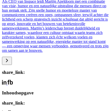
Als CEO van Inspace leidt Martijn Apeldoorn met een combinatie
van visie, humor en een natuurlijke uitstraling die mensen direct op
hun gemak stelt. Zijn snelle humor en moeiteloze manier van
communiceren creëren een open, ontspannen sfeer, terwijl achter die
lichtheid een scherp strategisch inzicht schuilgaat dat altijd gericht is
op groei, innovatie en het bouwen van betekenisvolle
samenwerkingen. Martijn’s leiderschap brengt duidelijkheid en
karakter samen, waardoor een cultuur ontstaat waarin teams zich
zelfverzekerd voelen, klanten zich écht welkom voelen en
samenwerking op een natuurlijke, energieke manier tot stand komt
— een omgeving waar mensen verbonden, gemotiveerd en trots zijn
om samen aan te bouwen.
share_link:
Inhoudsopgave
share_link: