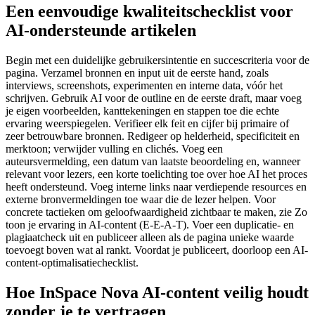
Een eenvoudige kwaliteitschecklist voor
AI-ondersteunde artikelen
Begin met een duidelijke gebruikersintentie en succescriteria voor de
pagina. Verzamel bronnen en input uit de eerste hand, zoals
interviews, screenshots, experimenten en interne data, vóór het
schrijven. Gebruik AI voor de outline en de eerste draft, maar voeg
je eigen voorbeelden, kanttekeningen en stappen toe die echte
ervaring weerspiegelen. Verifieer elk feit en cijfer bij primaire of
zeer betrouwbare bronnen. Redigeer op helderheid, specificiteit en
merktoon; verwijder vulling en clichés. Voeg een
auteursvermelding, een datum van laatste beoordeling en, wanneer
relevant voor lezers, een korte toelichting toe over hoe AI het proces
heeft ondersteund. Voeg interne links naar verdiepende resources en
externe bronvermeldingen toe waar die de lezer helpen. Voor
concrete tactieken om geloofwaardigheid zichtbaar te maken, zie Zo
toon je ervaring in AI-content (E-E-A-T). Voer een duplicatie- en
plagiaatcheck uit en publiceer alleen als de pagina unieke waarde
toevoegt boven wat al rankt. Voordat je publiceert, doorloop een AI-
content-optimalisatiechecklist.
Hoe InSpace Nova AI-content veilig houdt
zonder je te vertragen