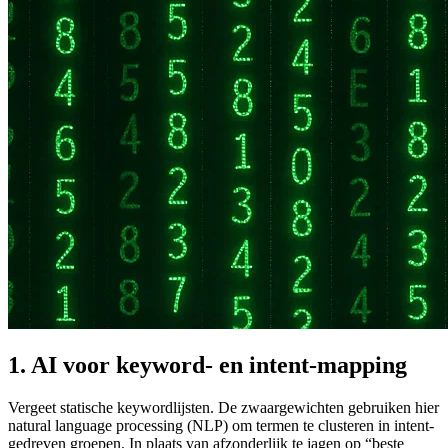
1. AI voor keyword- en intent-mapping
Vergeet statische keywordlijsten. De zwaargewichten gebruiken hier
natural language processing (NLP) om termen te clusteren in intent-
gedreven groepen. In plaats van afzonderlijk te jagen op “beste