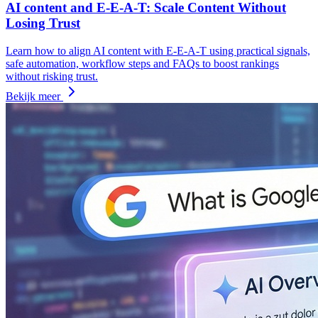
AI content and E-E-A-T: Scale Content Without
Losing Trust
Learn how to align AI content with E-E-A-T using practical signals,
safe automation, workflow steps and FAQs to boost rankings
without risking trust.
Bekijk meer