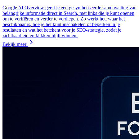
Google AI Overview geeft je een gesynthetiseerde samenvatting van
belangrijke informatie direct in Search, met links die je kunt openen
om te verifiëren en verder te verdiepen. Zo werkt het, waar het
beschikbaar is, hoe je het kunt inschakelen of beperken in je
resultaten en wat het betekent voor je SEO-strategie, zodat je
zichtbaarheid en klikken blijft winnen.
Bekijk meer