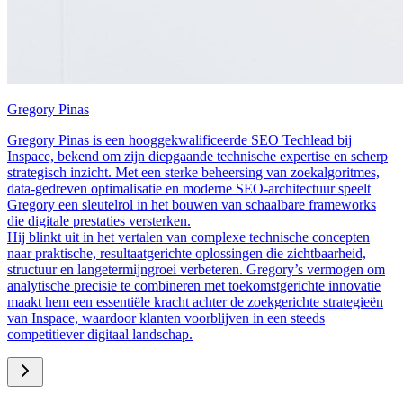
Gregory Pinas
Gregory Pinas is een hooggekwalificeerde SEO Techlead bij
Inspace, bekend om zijn diepgaande technische expertise en scherp
strategisch inzicht. Met een sterke beheersing van zoekalgoritmes,
data-gedreven optimalisatie en moderne SEO-architectuur speelt
Gregory een sleutelrol in het bouwen van schaalbare frameworks
die digitale prestaties versterken.
Hij blinkt uit in het vertalen van complexe technische concepten
naar praktische, resultaatgerichte oplossingen die zichtbaarheid,
structuur en langetermijngroei verbeteren. Gregory’s vermogen om
analytische precisie te combineren met toekomstgerichte innovatie
maakt hem een essentiële kracht achter de zoekgerichte strategieën
van Inspace, waardoor klanten voorblijven in een steeds
competitiever digitaal landschap.