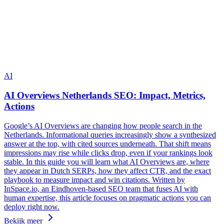
AI
AI Overviews Netherlands SEO: Impact, Metrics,
Actions
Google’s AI Overviews are changing how people search in the
Netherlands. Informational queries increasingly show a synthesized
answer at the top, with cited sources underneath. That shift means
impressions may rise while clicks drop, even if your rankings look
stable. In this guide you will learn what AI Overviews are, where
they appear in Dutch SERPs, how they affect CTR, and the exact
playbook to measure impact and win citations. Written by
InSpace.io, an Eindhoven-based SEO team that fuses AI with
human expertise, this article focuses on pragmatic actions you can
deploy right now.
Bekijk meer