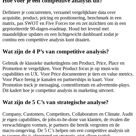
Hoe voer je een competitive analysis uit?
Definieer je concurrenten, verzamel vergelijkbare data over
acquisitie, product, pricing en positionering, benchmark in een
matrix, pas SWOT en Five Forces toe en zet inzichten om in een
geprioriteerde 90-dagen-roadmap. Houd het levend met
maandelijkse updates en een lichtgewicht dashboard zodat je
continu een competitive analysis kunt draaien.
Wat zijn de 4 P’s van competitive analysis?
Gebruik de klassieke marketinglens om Product, Price, Place en
Promotion te vergelijken. Voor Product focus je op must-win
capabilities en UX. Voor Price documenteer je tiers en value metrics.
Voor Place breng je kanalen en partnerships in kaart. Voor
Promotion track je messaging, contentformats en advertentie-plays.
Dit kadert hoe je competitor analysis in marketing uitvoert.
Wat zijn de 5 C’s van strategische analyse?
Company, Customers, Competitors, Collaborators en Climate. Audit
je eigen capabilities, de jobs-to-be-done van klanten, de rivalen die
verwachtingen vormen, je partners die bereik vergroten en de
macro-omgeving. De 5 C’s helpen om een competitive analysis uit
te voeren die is afgestemd op strategie, niet alleen tactiek.