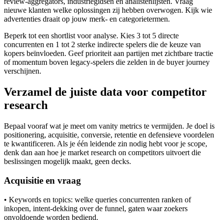
review-aggregators, industriegidsen en analistenlijsten. Vraag
nieuwe klanten welke oplossingen zij hebben overwogen. Kijk wie
advertenties draait op jouw merk- en categorietermen.
Beperk tot een shortlist voor analyse. Kies 3 tot 5 directe
concurrenten en 1 tot 2 sterke indirecte spelers die de keuze van
kopers beïnvloeden. Geef prioriteit aan partijen met zichtbare tractie
of momentum boven legacy-spelers die zelden in de buyer journey
verschijnen.
Verzamel de juiste data voor competitor
research
Bepaal vooraf wat je meet om vanity metrics te vermijden. Je doel is
positionering, acquisitie, conversie, retentie en defensieve voordelen
te kwantificeren. Als je één leidende zin nodig hebt voor je scope,
denk dan aan hoe je market research on competitors uitvoert die
beslissingen mogelijk maakt, geen decks.
Acquisitie en vraag
• Keywords en topics: welke queries concurrenten ranken of
inkopen, intent-dekking over de funnel, gaten waar zoekers
onvoldoende worden bediend.