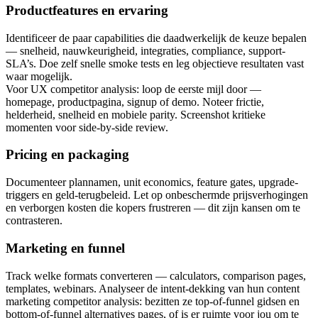
Productfeatures en ervaring
Identificeer de paar capabilities die daadwerkelijk de keuze bepalen
— snelheid, nauwkeurigheid, integraties, compliance, support-
SLA’s. Doe zelf snelle smoke tests en leg objectieve resultaten vast
waar mogelijk.
Voor UX competitor analysis: loop de eerste mijl door —
homepage, productpagina, signup of demo. Noteer frictie,
helderheid, snelheid en mobiele parity. Screenshot kritieke
momenten voor side-by-side review.
Pricing en packaging
Documenteer plannamen, unit economics, feature gates, upgrade-
triggers en geld-terugbeleid. Let op onbeschermde prijsverhogingen
en verborgen kosten die kopers frustreren — dit zijn kansen om te
contrasteren.
Marketing en funnel
Track welke formats converteren — calculators, comparison pages,
templates, webinars. Analyseer de intent-dekking van hun content
marketing competitor analysis: bezitten ze top-of-funnel gidsen en
bottom-of-funnel alternatives pages, of is er ruimte voor jou om te