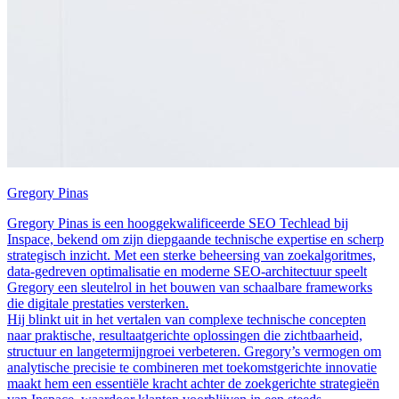
Gregory Pinas
Gregory Pinas is een hooggekwalificeerde SEO Techlead bij
Inspace, bekend om zijn diepgaande technische expertise en scherp
strategisch inzicht. Met een sterke beheersing van zoekalgoritmes,
data-gedreven optimalisatie en moderne SEO-architectuur speelt
Gregory een sleutelrol in het bouwen van schaalbare frameworks
die digitale prestaties versterken.
Hij blinkt uit in het vertalen van complexe technische concepten
naar praktische, resultaatgerichte oplossingen die zichtbaarheid,
structuur en langetermijngroei verbeteren. Gregory’s vermogen om
analytische precisie te combineren met toekomstgerichte innovatie
maakt hem een essentiële kracht achter de zoekgerichte strategieën