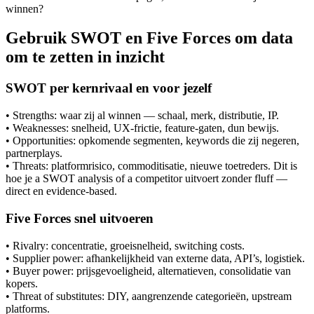
winnen?
Gebruik SWOT en Five Forces om data
om te zetten in inzicht
SWOT per kernrivaal en voor jezelf
• Strengths: waar zij al winnen — schaal, merk, distributie, IP.
• Weaknesses: snelheid, UX-frictie, feature-gaten, dun bewijs.
• Opportunities: opkomende segmenten, keywords die zij negeren,
partnerplays.
• Threats: platformrisico, commoditisatie, nieuwe toetreders. Dit is
hoe je a SWOT analysis of a competitor uitvoert zonder fluff —
direct en evidence-based.
Five Forces snel uitvoeren
• Rivalry: concentratie, groeisnelheid, switching costs.
• Supplier power: afhankelijkheid van externe data, API’s, logistiek.
• Buyer power: prijsgevoeligheid, alternatieven, consolidatie van
kopers.
• Threat of substitutes: DIY, aangrenzende categorieën, upstream
platforms.