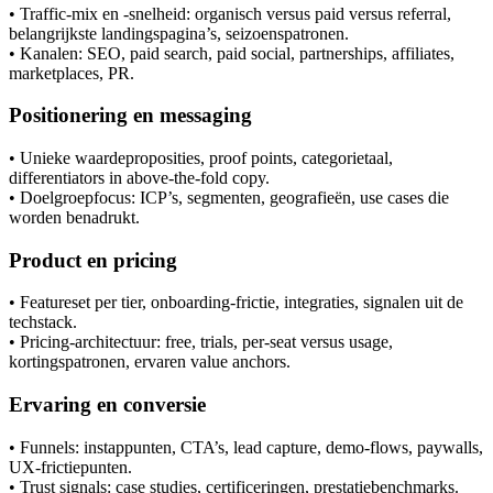
• Traffic-mix en -snelheid: organisch versus paid versus referral,
belangrijkste landingspagina’s, seizoenspatronen.
• Kanalen: SEO, paid search, paid social, partnerships, affiliates,
marketplaces, PR.
Positionering en messaging
• Unieke waardeproposities, proof points, categorietaal,
differentiators in above-the-fold copy.
• Doelgroepfocus: ICP’s, segmenten, geografieën, use cases die
worden benadrukt.
Product en pricing
• Featureset per tier, onboarding-frictie, integraties, signalen uit de
techstack.
• Pricing-architectuur: free, trials, per-seat versus usage,
kortingspatronen, ervaren value anchors.
Ervaring en conversie
• Funnels: instappunten, CTA’s, lead capture, demo-flows, paywalls,
UX-frictiepunten.
• Trust signals: case studies, certificeringen, prestatiebenchmarks.