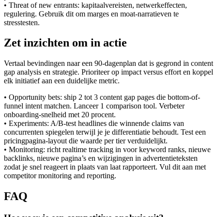
• Threat of new entrants: kapitaalvereisten, netwerkeffecten,
regulering. Gebruik dit om marges en moat-narratieven te
stresstesten.
Zet inzichten om in actie
Vertaal bevindingen naar een 90-dagenplan dat is gegrond in content
gap analysis en strategie. Prioriteer op impact versus effort en koppel
elk initiatief aan een duidelijke metric.
• Opportunity bets: ship 2 tot 3 content gap pages die bottom-of-
funnel intent matchen. Lanceer 1 comparison tool. Verbeter
onboarding-snelheid met 20 procent.
• Experiments: A/B-test headlines die winnende claims van
concurrenten spiegelen terwijl je je differentiatie behoudt. Test een
pricingpagina-layout die waarde per tier verduidelijkt.
• Monitoring: richt realtime tracking in voor keyword ranks, nieuwe
backlinks, nieuwe pagina’s en wijzigingen in advertentieteksten
zodat je snel reageert in plaats van laat rapporteert. Vul dit aan met
competitor monitoring and reporting.
FAQ