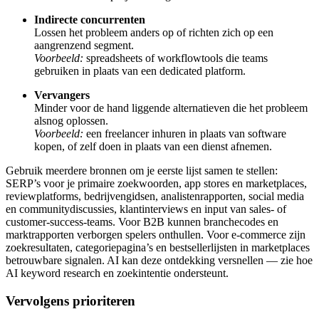
Indirecte concurrenten
Lossen het probleem anders op of richten zich op een
aangrenzend segment.
Voorbeeld:
spreadsheets of workflowtools die teams
gebruiken in plaats van een dedicated platform.
Vervangers
Minder voor de hand liggende alternatieven die het probleem
alsnog oplossen.
Voorbeeld:
een freelancer inhuren in plaats van software
kopen, of zelf doen in plaats van een dienst afnemen.
Gebruik meerdere bronnen om je eerste lijst samen te stellen:
SERP’s voor je primaire zoekwoorden, app stores en marketplaces,
reviewplatforms, bedrijvengidsen, analistenrapporten, social media
en communitydiscussies, klantinterviews en input van sales- of
customer-success-teams. Voor B2B kunnen branchecodes en
marktrapporten verborgen spelers onthullen. Voor e-commerce zijn
zoekresultaten, categoriepagina’s en bestsellerlijsten in marketplaces
betrouwbare signalen. AI kan deze ontdekking versnellen — zie hoe
AI keyword research en zoekintentie ondersteunt.
Vervolgens prioriteren