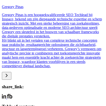
Gregory Pinas
Gregory Pinas is een hooggekwalificeerde SEO Techlead bij
Inspace, bekend om zijn diepgaande technische expertise en scherp
strategisch inzicht. Met een sterke beheersing van zoekalgoritmes,
data-gedreven optimalisatie en moderne SEO-architectuur speelt
Gregory een sleutelrol in het bouwen van schaalbare frameworks
die digitale prestaties versterken.
Hij blinkt uit in het vertalen van complexe technische concepten
naar praktische, resultaatgerichte oplossingen die zichtbaarheid,
structuur en langetermijngroei verbeteren. Gregory’s vermogen om
analytische precisie te combineren met toekomstgerichte innovatie
maakt hem een essentiële kracht achter de zoekgerichte strategieën
van Inspace, waardoor klanten voorblijven in een steeds
competitiever digitaal landschap.
share_link: