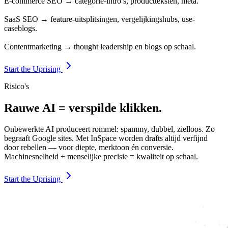
E-commerce SEO → categorie-intro’s, productteksten, meta.
SaaS SEO → feature-uitsplitsingen, vergelijkingshubs, use-
caseblogs.
Contentmarketing → thought leadership en blogs op schaal.
Start the Uprising
Risico's
Rauwe AI = verspilde klikken.
Onbewerkte AI produceert rommel: spammy, dubbel, zielloos. Zo
begraaft Google sites. Met InSpace worden drafts altijd verfijnd
door rebellen — voor diepte, merktoon én conversie.
Machinesnelheid + menselijke precisie = kwaliteit op schaal.
Start the Uprising