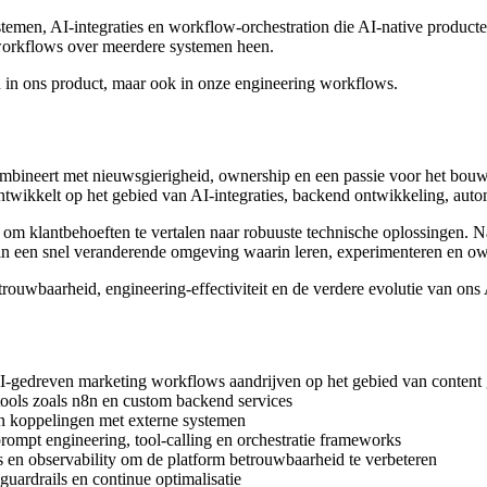
stemen, AI-integraties en workflow-orchestration die AI-native produc
-workflows over meerdere systemen heen.
 in ons product, maar ook in onze engineering workflows.
mbineert met nieuwsgierigheid, ownership en een passie voor het bouw
ontwikkelt op het gebied van AI-integraties, backend ontwikkeling, aut
klantbehoeften te vertalen naar robuuste technische oplossingen. Naas
in een snel veranderende omgeving waarin leren, experimenteren en own
betrouwbaarheid, engineering-effectiviteit en de verdere evolutie van ons
edreven marketing workflows aandrijven op het gebied van content gen
ols zoals n8n en custom backend services
n koppelingen met externe systemen
pt engineering, tool-calling en orchestratie frameworks
s en observability om de platform betrouwbaarheid te verbeteren
uardrails en continue optimalisatie