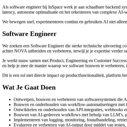
Als software engineer bij InSpace werk je aan schaalbare backend sy
latency, autonome optimalisatie en het orkestreren van complexe AI
We bewegen snel, experimenteren continu en gebruiken AI niet alleen
Software Engineer
We zoeken een Software Engineer die sterke technische uitvoering co
achter NOVA uitbreiden en verbeteren, terwijl je je expertise verder 
Je werkt nauw samen met Product, Engineering en Customer Success om 
en help je mee de manier waarop we software bouwen te verbeteren, 
Dit is een rol met directe impact op productfunctionaliteit, platform 
Wat Je Gaat Doen
Ontwerpen, bouwen en verbeteren van softwaresystemen die AI-g
Bouwen en onderhouden van workflow-automatiseringen met to
Ontwikkelen en onderhouden van API-integraties, webhooks e
Bouwen van AI-gedreven workflows met behulp van LLM’s, prom
Implementeren van logging, monitoring, foutafhandeling, retrie
Evalueren en verbeteren van AI-output door middel van testen, g