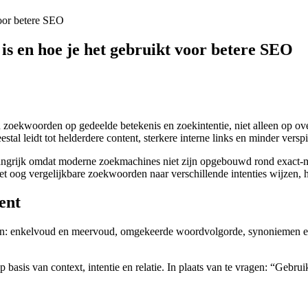
voor betere SEO
is en hoe je het gebruikt voor betere SEO
 zoekwoorden op gedeelde betekenis en zoekintentie, niet alleen op o
al leidt tot helderdere content, sterkere interne links en minder versp
langrijk omdat moderne zoekmachines niet zijn opgebouwd rond exact-m
et oog vergelijkbare zoekwoorden naar verschillende intenties wijzen, 
ent
n: enkelvoud en meervoud, omgekeerde woordvolgorde, synoniemen en lo
 basis van context, intentie en relatie. In plaats van te vragen: “Geb