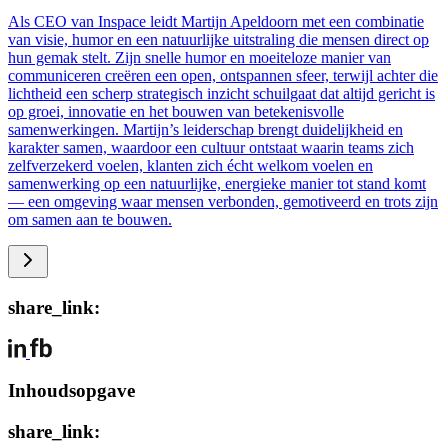
Als CEO van Inspace leidt Martijn Apeldoorn met een combinatie
van visie, humor en een natuurlijke uitstraling die mensen direct op
hun gemak stelt. Zijn snelle humor en moeiteloze manier van
communiceren creëren een open, ontspannen sfeer, terwijl achter die
lichtheid een scherp strategisch inzicht schuilgaat dat altijd gericht is
op groei, innovatie en het bouwen van betekenisvolle
samenwerkingen. Martijn’s leiderschap brengt duidelijkheid en
karakter samen, waardoor een cultuur ontstaat waarin teams zich
zelfverzekerd voelen, klanten zich écht welkom voelen en
samenwerking op een natuurlijke, energieke manier tot stand komt
— een omgeving waar mensen verbonden, gemotiveerd en trots zijn
om samen aan te bouwen.
share_link:
Inhoudsopgave
share_link: