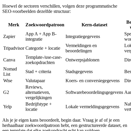
Hoewel de sectoren verschillen, volgen deze programmatische
SEO-voorbeelden dezelfde structuur:
Be
Merk
Zoekwoordpatroon
Kern-dataset
App A + App B-
Spe
Zapier
Integratiegegevens
integratie
wor
Vermeldingen en
Lok
Tripadvisor
Categorie + locatie
beoordelingen
ver
Template-/use-case-
Canva
Ontwerpsjablonen
Dir
zoekopdrachten
Nomad
Stad + criteria
Stadsgegevens
Bes
List
Wise
Valutapaar
Koers- en conversiegegevens
Dir
Reviews,
G2
alternatieven,
Softwarebeoordelingsgegevens
Aan
vergelijkingen
Bedrijfstype +
Nab
Yelp
Lokale vermeldingsgegevens
locatie
ver
Als je je eigen kans beoordeelt, begin daar. Vraag je af of je een
herhaalbaar zoekwoordpatroon hebt, een gestructureerde dataset, en
een template dat elke zoekopdracht echt kan voldoen.