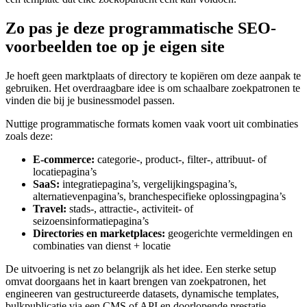
Zo pas je deze programmatische SEO-
voorbeelden toe op je eigen site
Je hoeft geen marktplaats of directory te kopiëren om deze aanpak te
gebruiken. Het overdraagbare idee is om schaalbare zoekpatronen te
vinden die bij je businessmodel passen.
Nuttige programmatische formats komen vaak voort uit combinaties
zoals deze:
E-commerce:
categorie-, product-, filter-, attribuut- of
locatiepagina’s
SaaS:
integratiepagina’s, vergelijkingspagina’s,
alternatievenpagina’s, branchespecifieke oplossingpagina’s
Travel:
stads-, attractie-, activiteit- of
seizoensinformatiepagina’s
Directories en marketplaces:
geogerichte vermeldingen en
combinaties van dienst + locatie
De uitvoering is net zo belangrijk als het idee. Een sterke setup
omvat doorgaans het in kaart brengen van zoekpatronen, het
engineeren van gestructureerde datasets, dynamische templates,
bulkpublicatie via een CMS of API en doorlopende prestatie-