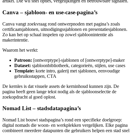
artikel. Die wil snel opties, vergelijkingen en betrouwbare signalen.
Canva – sjabloon- en use-case-pagina’s
Canva vangt zoekvraag rond ontwerpnoden met pagina’s zoals
certificaatsjablonen, uitnodigingssjablonen en presentatiesjablonen.
Zo kan het op schaal inspelen op zowel sjabloonintentie als
makerintentie.
Waarom het werkt:
Patroon:
[ontwerptype]-sjablonen of [ontwerptype]-maker
Dataset:
sjabloonbibliotheek, categorieën, stijlen, use cases
Template:
korte intro, galerij met sjablonen, eenvoudige
gebruiksstappen, CTA
De kernles is dat visuele assets de kerninhoud kunnen zijn. De
pagina heeft geen lange tekst nodig als de sjabloonselectie de
zoekopdracht al goed oplost.
Nomad List – stadsdatapagina’s
Nomad List bouwt stadspagina’s rond een specifieke doelgroep:
digital nomads die woon- en werkplekken vergelijken. Elke pagina
combineert meerdere datapunten die gebruikers helpen een stad snel