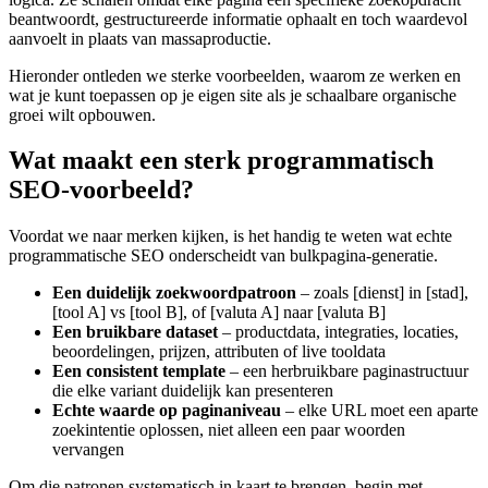
beantwoordt, gestructureerde informatie ophaalt en toch waardevol
aanvoelt in plaats van massaproductie.
Hieronder ontleden we sterke voorbeelden, waarom ze werken en
wat je kunt toepassen op je eigen site als je schaalbare organische
groei wilt opbouwen.
Wat maakt een sterk programmatisch
SEO-voorbeeld?
Voordat we naar merken kijken, is het handig te weten wat echte
programmatische SEO onderscheidt van bulkpagina-generatie.
Een duidelijk zoekwoordpatroon
– zoals [dienst] in [stad],
[tool A] vs [tool B], of [valuta A] naar [valuta B]
Een bruikbare dataset
– productdata, integraties, locaties,
beoordelingen, prijzen, attributen of live tooldata
Een consistent template
– een herbruikbare paginastructuur
die elke variant duidelijk kan presenteren
Echte waarde op paginaniveau
– elke URL moet een aparte
zoekintentie oplossen, niet alleen een paar woorden
vervangen
Om die patronen systematisch in kaart te brengen, begin met