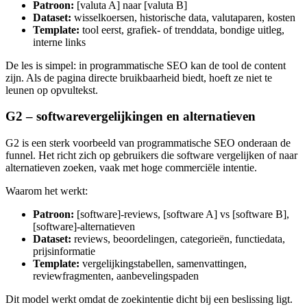
Patroon:
[valuta A] naar [valuta B]
Dataset:
wisselkoersen, historische data, valutaparen, kosten
Template:
tool eerst, grafiek- of trenddata, bondige uitleg,
interne links
De les is simpel: in programmatische SEO kan de tool de content
zijn. Als de pagina directe bruikbaarheid biedt, hoeft ze niet te
leunen op opvultekst.
G2 – softwarevergelijkingen en alternatieven
G2 is een sterk voorbeeld van programmatische SEO onderaan de
funnel. Het richt zich op gebruikers die software vergelijken of naar
alternatieven zoeken, vaak met hoge commerciële intentie.
Waarom het werkt:
Patroon:
[software]-reviews, [software A] vs [software B],
[software]-alternatieven
Dataset:
reviews, beoordelingen, categorieën, functiedata,
prijsinformatie
Template:
vergelijkingstabellen, samenvattingen,
reviewfragmenten, aanbevelingspaden
Dit model werkt omdat de zoekintentie dicht bij een beslissing ligt.