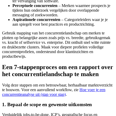
ter vervanging van software.
Perceptuele concurrenten
– Merken waarmee prospects je
tijdens hun onderzoek vergelijken door overlappende
messaging of zoekwoorden.
Aspirationele concurrenten
– Categorieleiders waar je je
aan spiegelt voor best practices en productrichting.
Gebruik mapping van het concurrentielandschap om merken te
plotten op belangrijke assen zoals prijs vs. breedte, gebruiksgemak
vs. kracht of selfservice vs. enterprise. Dit onthult snel witte ruimte
en drukbezette clusters. Maak voor diepere profielen volledige
concurrentprofielen, ondersteund door klantinzichten en
productbewijs.
Een 7-stappenproces om een rapport over
het concurrentielandschap te maken
Volg deze stappen om een betrouwbaar, herhaalbaar marktoverzicht
te bouwen. Voor een aanvullend workflow, zie
Hoe voer je een
concurrentieanalyse uit (stap voor stap)
.
1. Bepaal de scope en gewenste uitkomsten
Verduidelijk jobs-to-be-done, ICP’s, geografische focus en