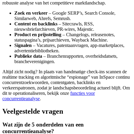
robuuste analyse van het competitieve marktlandschap.
Zoek en verkeer
– Google SERP’s, Search Console,
Similarweb, Ahrefs, Semrush.
Content en backlinks
– Sitecrawls, RSS,
nieuwsbriefarchieven, PR-wires, Majestic.
Product en prijsstelling
– Changelogs, releasenotes,
statuspagina’s, prijsarchieven, Wayback Machine.
Signalen
– Vacatures, patentaanvragen, app-marketplaces,
advertentiebibliotheken.
Publieke data
– Branchenrapporten, overheidsdatsets,
brancheverenigingen.
Altijd zicht nodig? In plaats van handmatige check-ins scannen de
realtime tracking en algoritmische “espionage” van InSpace continu
concurrentzoekwoorden, contentgaten, backlinks en
verkeerspatronen, zodat je landschapsbeoordeling actueel blijft. Om
dit te operationaliseren, bekijk onze
functies voor
concurrentieanalyse
.
Veelgestelde vragen
Wat zijn de 5 onderdelen van een
concurrentieanalyse?