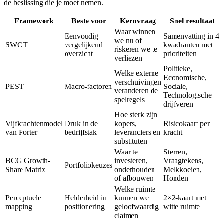
de beslissing die je moet nemen.
Framework
Beste voor
Kernvraag
Snel resultaat
Waar winnen
Eenvoudig
Samenvatting in 4
we nu of
SWOT
vergelijkend
kwadranten met
riskeren we te
overzicht
prioriteiten
verliezen
Politieke,
Welke externe
Economische,
verschuivingen
PEST
Macro-factoren
Sociale,
veranderen de
Technologische
spelregels
drijfveren
Hoe sterk zijn
Vijfkrachtenmodel
Druk in de
kopers,
Risicokaart per
van Porter
bedrijfstak
leveranciers en
kracht
substituten
Waar te
Sterren,
BCG Growth-
investeren,
Vraagtekens,
Portfoliokeuzes
Share Matrix
onderhouden
Melkkoeien,
of afbouwen
Honden
Welke ruimte
Perceptuele
Helderheid in
kunnen we
2×2-kaart met
mapping
positionering
geloofwaardig
witte ruimte
claimen