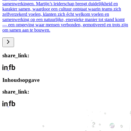
samenwerkingen. Martijn’s leiderschap brengt duidelijkheid en
karakter samen, waardoor een cultuur ontstaat waarin teams zich
zelfverzekerd voelen, klanten zich écht welkom voelen en
samenwerking op een natuurlijke, energieke manier tot stand komt
— een omgeving waar mensen verbonden, gemotiveerd en trots zijn
om samen aan te bouwen.
share_link:
Inhoudsopgave
share_link: