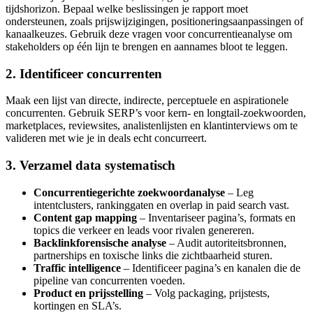
tijdshorizon. Bepaal welke beslissingen je rapport moet
ondersteunen, zoals prijswijzigingen, positioneringsaanpassingen of
kanaalkeuzes. Gebruik deze vragen voor concurrentieanalyse om
stakeholders op één lijn te brengen en aannames bloot te leggen.
2. Identificeer concurrenten
Maak een lijst van directe, indirecte, perceptuele en aspirationele
concurrenten. Gebruik SERP’s voor kern- en longtail-zoekwoorden,
marketplaces, reviewsites, analistenlijsten en klantinterviews om te
valideren met wie je in deals echt concurreert.
3. Verzamel data systematisch
Concurrentiegerichte zoekwoordanalyse
– Leg
intentclusters, rankinggaten en overlap in paid search vast.
Content gap mapping
– Inventariseer pagina’s, formats en
topics die verkeer en leads voor rivalen genereren.
Backlinkforensische analyse
– Audit autoriteitsbronnen,
partnerships en toxische links die zichtbaarheid sturen.
Traffic intelligence
– Identificeer pagina’s en kanalen die de
pipeline van concurrenten voeden.
Product en prijsstelling
– Volg packaging, prijstests,
kortingen en SLA’s.