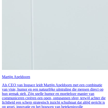
Martijn Apeldoorn
Als CEO van Inspace leidt Martijn Apeldoorn met een combinatie
van visie, humor en een natuurlijke uitstraling die mensen direct op
hun gemak stelt. Zijn snelle humor en moeiteloze manier van
communiceren creëren een open, ontspannen sfeer, terwijl achter die
lichtheid een scherp strategisch inzicht schuilgaat dat altijd gericht is
op groei, innovatie en het bouwen van betekenisvolle