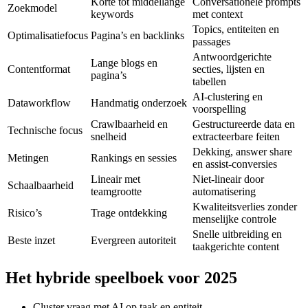
Korte tot middellange
Conversationele prompts
Zoekmodel
keywords
met context
Topics, entiteiten en
Optimalisatiefocus
Pagina’s en backlinks
passages
Antwoordgerichte
Lange blogs en
Contentformat
secties, lijsten en
pagina’s
tabellen
AI-clustering en
Dataworkflow
Handmatig onderzoek
voorspelling
Crawlbaarheid en
Gestructureerde data en
Technische focus
snelheid
extracteerbare feiten
Dekking, answer share
Metingen
Rankings en sessies
en assist-conversies
Lineair met
Niet-lineair door
Schaalbaarheid
teamgrootte
automatisering
Kwaliteitsverlies zonder
Risico’s
Trage ontdekking
menselijke controle
Snelle uitbreiding en
Beste inzet
Evergreen autoriteit
taakgerichte content
Het hybride speelboek voor 2025
Cluster vraag met AI op taak en entiteit