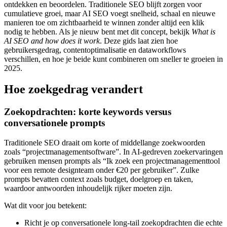
ontdekken en beoordelen. Traditionele SEO blijft zorgen voor
cumulatieve groei, maar AI SEO voegt snelheid, schaal en nieuwe
manieren toe om zichtbaarheid te winnen zonder altijd een klik
nodig te hebben. Als je nieuw bent met dit concept, bekijk
What is
AI SEO and how does it work
. Deze gids laat zien hoe
gebruikersgedrag, contentoptimalisatie en dataworkflows
verschillen, en hoe je beide kunt combineren om sneller te groeien in
2025.
Hoe zoekgedrag verandert
Zoekopdrachten: korte keywords versus
conversationele prompts
Traditionele SEO draait om korte of middellange zoekwoorden
zoals “projectmanagementsoftware”. In AI-gedreven zoekervaringen
gebruiken mensen prompts als “Ik zoek een projectmanagementtool
voor een remote designteam onder €20 per gebruiker”. Zulke
prompts bevatten context zoals budget, doelgroep en taken,
waardoor antwoorden inhoudelijk rijker moeten zijn.
Wat dit voor jou betekent:
Richt je op conversationele long-tail zoekopdrachten die echte