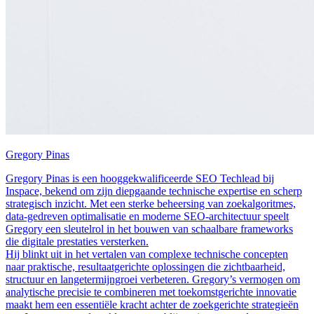
Gregory Pinas
Gregory Pinas is een hooggekwalificeerde SEO Techlead bij
Inspace, bekend om zijn diepgaande technische expertise en scherp
strategisch inzicht. Met een sterke beheersing van zoekalgoritmes,
data-gedreven optimalisatie en moderne SEO-architectuur speelt
Gregory een sleutelrol in het bouwen van schaalbare frameworks
die digitale prestaties versterken.
Hij blinkt uit in het vertalen van complexe technische concepten
naar praktische, resultaatgerichte oplossingen die zichtbaarheid,
structuur en langetermijngroei verbeteren. Gregory’s vermogen om
analytische precisie te combineren met toekomstgerichte innovatie
maakt hem een essentiële kracht achter de zoekgerichte strategieën