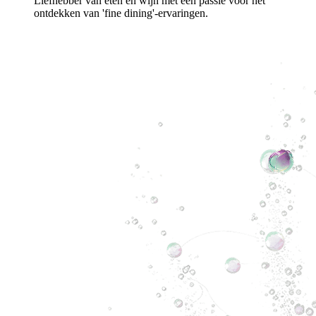
Liefhebber van eten en wijn met een passie voor het
ontdekken van 'fine dining'-ervaringen.