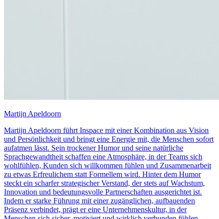
Martijn Apeldoorn
Martijn Apeldoorn führt Inspace mit einer Kombination aus Vision
und Persönlichkeit und bringt eine Energie mit, die Menschen sofort
aufatmen lässt. Sein trockener Humor und seine natürliche
Sprachgewandtheit schaffen eine Atmosphäre, in der Teams sich
wohlfühlen, Kunden sich willkommen fühlen und Zusammenarbeit
zu etwas Erfreulichem statt Formellem wird. Hinter dem Humor
steckt ein scharfer strategischer Verstand, der stets auf Wachstum,
Innovation und bedeutungsvolle Partnerschaften ausgerichtet ist.
Indem er starke Führung mit einer zugänglichen, aufbauenden
Präsenz verbindet, prägt er eine Unternehmenskultur, in der
Menschen sich sicher, motiviert und wirklich verbunden fühlen —