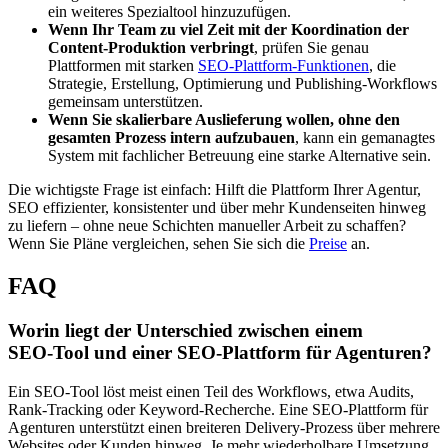
ein weiteres Spezialtool hinzuzufügen.
Wenn Ihr Team zu viel Zeit mit der Koordination der
Content‑Produktion verbringt
, prüfen Sie genau
Plattformen mit starken
SEO‑Plattform‑Funktionen
, die
Strategie, Erstellung, Optimierung und Publishing‑Workflows
gemeinsam unterstützen.
Wenn Sie skalierbare Auslieferung wollen, ohne den
gesamten Prozess intern aufzubauen
, kann ein gemanagtes
System mit fachlicher Betreuung eine starke Alternative sein.
Die wichtigste Frage ist einfach: Hilft die Plattform Ihrer Agentur,
SEO effizienter, konsistenter und über mehr Kundenseiten hinweg
zu liefern – ohne neue Schichten manueller Arbeit zu schaffen?
Wenn Sie Pläne vergleichen, sehen Sie sich die
Preise
an.
FAQ
Worin liegt der Unterschied zwischen einem
SEO‑Tool und einer SEO‑Plattform für Agenturen?
Ein SEO‑Tool löst meist einen Teil des Workflows, etwa Audits,
Rank‑Tracking oder Keyword‑Recherche. Eine SEO‑Plattform für
Agenturen unterstützt einen breiteren Delivery‑Prozess über mehrere
Websites oder Kunden hinweg. Je mehr wiederholbare Umsetzung