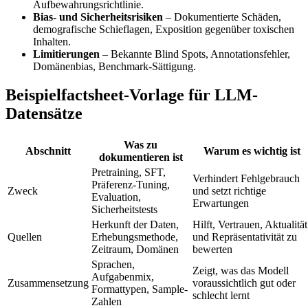
Aufbewahrungsrichtlinie.
Bias- und Sicherheitsrisiken
– Dokumentierte Schäden,
demografische Schieflagen, Exposition gegenüber toxischen
Inhalten.
Limitierungen
– Bekannte Blind Spots, Annotationsfehler,
Domänenbias, Benchmark-Sättigung.
Beispielfactsheet-Vorlage für LLM-
Datensätze
Was zu
Abschnitt
Warum es wichtig ist
dokumentieren ist
Pretraining, SFT,
Verhindert Fehlgebrauch
Präferenz-Tuning,
Zweck
und setzt richtige
Evaluation,
Erwartungen
Sicherheitstests
Herkunft der Daten,
Hilft, Vertrauen, Aktualität
Quellen
Erhebungsmethode,
und Repräsentativität zu
Zeitraum, Domänen
bewerten
Sprachen,
Zeigt, was das Modell
Aufgabenmix,
Zusammensetzung
voraussichtlich gut oder
Formattypen, Sample-
schlecht lernt
Zahlen