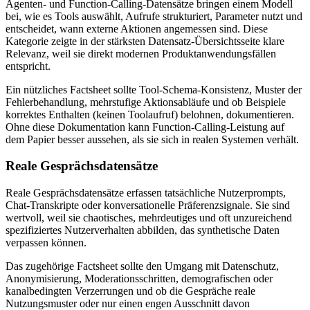
Agenten- und Function-Calling-Datensätze bringen einem Modell
bei, wie es Tools auswählt, Aufrufe strukturiert, Parameter nutzt und
entscheidet, wann externe Aktionen angemessen sind. Diese
Kategorie zeigte in der stärksten Datensatz-Übersichtsseite klare
Relevanz, weil sie direkt modernen Produktanwendungsfällen
entspricht.
Ein nützliches Factsheet sollte Tool-Schema-Konsistenz, Muster der
Fehlerbehandlung, mehrstufige Aktionsabläufe und ob Beispiele
korrektes Enthalten (keinen Toolaufruf) belohnen, dokumentieren.
Ohne diese Dokumentation kann Function-Calling-Leistung auf
dem Papier besser aussehen, als sie sich in realen Systemen verhält.
Reale Gesprächsdatensätze
Reale Gesprächsdatensätze erfassen tatsächliche Nutzerprompts,
Chat-Transkripte oder konversationelle Präferenzsignale. Sie sind
wertvoll, weil sie chaotisches, mehrdeutiges und oft unzureichend
spezifiziertes Nutzerverhalten abbilden, das synthetische Daten
verpassen können.
Das zugehörige Factsheet sollte den Umgang mit Datenschutz,
Anonymisierung, Moderationsschritten, demografischen oder
kanalbedingten Verzerrungen und ob die Gespräche reale
Nutzungsmuster oder nur einen engen Ausschnitt davon