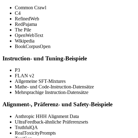
Common Crawl
C4
RefinedWeb
RedPajama
The Pile
OpenWebText
Wikipedia
BookCorpusOpen
Instruction- und Tuning-Beispiele
P3
FLAN v2
Allgemeine SFT-Mixtures
Mathe- und Code-Instruction-Datensätze
Mehrsprachige Instruction-Datensätze
Alignment-, Präferenz- und Safety-Beispiele
Anthropic HHH Alignment Data
UltraFeedback-ähnliche Präferenzsets
TruthfulQA
RealToxicityPrompts