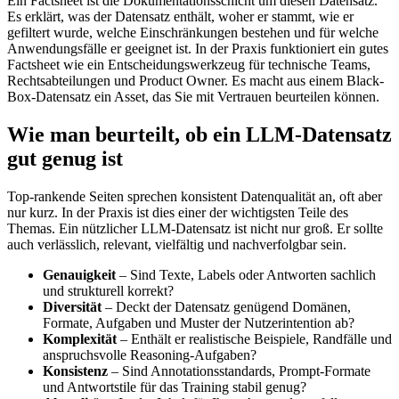
Ein Factsheet ist die Dokumentationsschicht um diesen Datensatz.
Es erklärt, was der Datensatz enthält, woher er stammt, wie er
gefiltert wurde, welche Einschränkungen bestehen und für welche
Anwendungsfälle er geeignet ist. In der Praxis funktioniert ein gutes
Factsheet wie ein Entscheidungswerkzeug für technische Teams,
Rechtsabteilungen und Product Owner. Es macht aus einem Black-
Box-Datensatz ein Asset, das Sie mit Vertrauen beurteilen können.
Wie man beurteilt, ob ein LLM-Datensatz
gut genug ist
Top-rankende Seiten sprechen konsistent Datenqualität an, oft aber
nur kurz. In der Praxis ist dies einer der wichtigsten Teile des
Themas. Ein nützlicher LLM-Datensatz ist nicht nur groß. Er sollte
auch verlässlich, relevant, vielfältig und nachverfolgbar sein.
Genauigkeit
– Sind Texte, Labels oder Antworten sachlich
und strukturell korrekt?
Diversität
– Deckt der Datensatz genügend Domänen,
Formate, Aufgaben und Muster der Nutzerintention ab?
Komplexität
– Enthält er realistische Beispiele, Randfälle und
anspruchsvolle Reasoning-Aufgaben?
Konsistenz
– Sind Annotationsstandards, Prompt-Formate
und Antwortstile für das Training stabil genug?