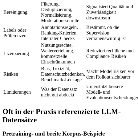
Filterung,
Signalisiert Qualität und
Deduplizierung,
Bereinigung
Zuverlässigkeit
Normalisierung,
downstream
Moderationsschritte
Annotationsregeln,
Bestimmt, ob die
Labels oder
Ranking-Kriterien,
Supervision
Präferenzen
Interrater-Checks
vertrauenswürdig ist
Nutzungsrechte,
Weiterverteilung,
Reduziert rechtliche und
Lizenzierung
kommerzielle
Compliance-Risiken
Einschränkungen
Bias, Toxizität,
Macht Modellrisiken vor
Risiken
Datenschutzbedenken,
dem Rollout sichtbarer
Benchmark-Leckage
Unterstützt bessere
Was der Datensatz
Limitierungen
Modell- und
nicht gut abdeckt
Evaluationsentscheidunge
Oft in der Praxis referenzierte LLM-
Datensätze
Pretraining- und breite Korpus-Beispiele