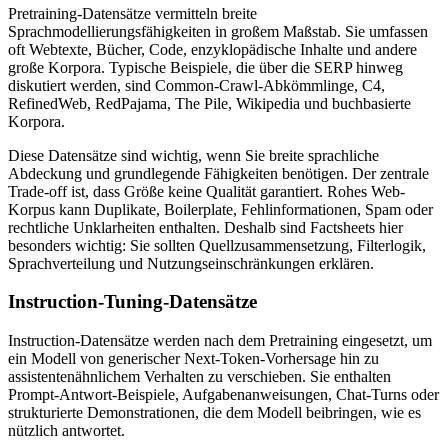
Pretraining-Datensätze vermitteln breite
Sprachmodellierungsfähigkeiten in großem Maßstab. Sie umfassen
oft Webtexte, Bücher, Code, enzyklopädische Inhalte und andere
große Korpora. Typische Beispiele, die über die SERP hinweg
diskutiert werden, sind Common-Crawl-Abkömmlinge, C4,
RefinedWeb, RedPajama, The Pile, Wikipedia und buchbasierte
Korpora.
Diese Datensätze sind wichtig, wenn Sie breite sprachliche
Abdeckung und grundlegende Fähigkeiten benötigen. Der zentrale
Trade-off ist, dass Größe keine Qualität garantiert. Rohes Web-
Korpus kann Duplikate, Boilerplate, Fehlinformationen, Spam oder
rechtliche Unklarheiten enthalten. Deshalb sind Factsheets hier
besonders wichtig: Sie sollten Quellzusammensetzung, Filterlogik,
Sprachverteilung und Nutzungseinschränkungen erklären.
Instruction-Tuning-Datensätze
Instruction-Datensätze werden nach dem Pretraining eingesetzt, um
ein Modell von generischer Next-Token-Vorhersage hin zu
assistentenähnlichem Verhalten zu verschieben. Sie enthalten
Prompt-Antwort-Beispiele, Aufgabenanweisungen, Chat-Turns oder
strukturierte Demonstrationen, die dem Modell beibringen, wie es
nützlich antwortet.