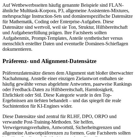
Auf Wettbewerbsseiten häufig genannte Beispiele sind FLAN-
ähnliche Multitask-Korpora, P3, allgemeine Assistenten-Mixtures,
mehrsprachige Instruction-Sets und domänenspezifische Datensätze
für Mathematik, Coding oder Enterprise-Aufgaben. Diese
Datensätze sind wertvoll, weil sie Ton, Struktur, Hilfsbereitschaft
und Aufgabenerfüllung prägen. Ihre Factsheets sollten
Aufgabenmix, Prompt-Templates, Anteile synthetischer versus
menschlich erstellter Daten und eventuelle Domänen-Schieflagen
dokumentieren.
Präferenz- und Alignment-Datensätze
Präferenzdatensätze dienen dem Alignment statt bloßer überwachter
Nachahmung. Anstelle einer einzigen Zielantwort enthalten sie
häufig gewählte versus abgelehnte Antworten, paarweise Rankings
oder Feedback-Daten zu Hilfsbereitschaft, Harmlosigkeit,
Ehrlichkeit oder Stil. Diese Kategorie wurde in den Top-
Ergebnissen am tiefsten behandelt – und das spiegelt die reale
Suchintention für KI-Engines wider.
Diese Datensätze sind zentral für RLHF, DPO, ORPO und
verwandte Post-Training-Methoden. Sie helfen,
Verweigerungsverhalten, Antwortstil, Sicherheitsgrenzen und
allgemeine Antwortpräferenzen zu formen. Gute Factsheets sollten