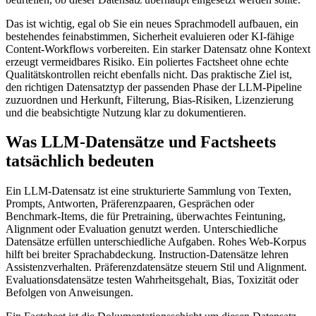
Das ist wichtig, egal ob Sie ein neues Sprachmodell aufbauen, ein
bestehendes feinabstimmen, Sicherheit evaluieren oder KI-fähige
Content-Workflows vorbereiten. Ein starker Datensatz ohne Kontext
erzeugt vermeidbares Risiko. Ein poliertes Factsheet ohne echte
Qualitätskontrollen reicht ebenfalls nicht. Das praktische Ziel ist,
den richtigen Datensatztyp der passenden Phase der LLM-Pipeline
zuzuordnen und Herkunft, Filterung, Bias-Risiken, Lizenzierung
und die beabsichtigte Nutzung klar zu dokumentieren.
Was LLM-Datensätze und Factsheets
tatsächlich bedeuten
Ein LLM-Datensatz ist eine strukturierte Sammlung von Texten,
Prompts, Antworten, Präferenzpaaren, Gesprächen oder
Benchmark-Items, die für Pretraining, überwachtes Feintuning,
Alignment oder Evaluation genutzt werden. Unterschiedliche
Datensätze erfüllen unterschiedliche Aufgaben. Rohes Web-Korpus
hilft bei breiter Sprachabdeckung. Instruction-Datensätze lehren
Assistenzverhalten. Präferenzdatensätze steuern Stil und Alignment.
Evaluationsdatensätze testen Wahrheitsgehalt, Bias, Toxizität oder
Befolgen von Anweisungen.