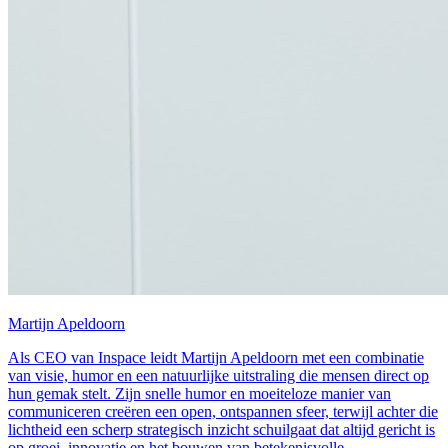
Martijn Apeldoorn
Als CEO van Inspace leidt Martijn Apeldoorn met een combinatie
van visie, humor en een natuurlijke uitstraling die mensen direct op
hun gemak stelt. Zijn snelle humor en moeiteloze manier van
communiceren creëren een open, ontspannen sfeer, terwijl achter die
lichtheid een scherp strategisch inzicht schuilgaat dat altijd gericht is
op groei, innovatie en het bouwen van betekenisvolle