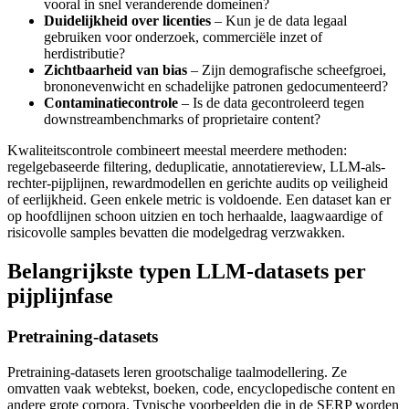
vooral in snel veranderende domeinen?
Duidelijkheid over licenties
– Kun je de data legaal
gebruiken voor onderzoek, commerciële inzet of
herdistributie?
Zichtbaarheid van bias
– Zijn demografische scheefgroei,
brononevenwicht en schadelijke patronen gedocumenteerd?
Contaminatiecontrole
– Is de data gecontroleerd tegen
downstreambenchmarks of proprietaire content?
Kwaliteitscontrole combineert meestal meerdere methoden:
regelgebaseerde filtering, deduplicatie, annotatiereview, LLM-als-
rechter-pijplijnen, rewardmodellen en gerichte audits op veiligheid
of eerlijkheid. Geen enkele metric is voldoende. Een dataset kan er
op hoofdlijnen schoon uitzien en toch herhaalde, laagwaardige of
risicovolle samples bevatten die modelgedrag verzwakken.
Belangrijkste typen LLM-datasets per
pijplijnfase
Pretraining-datasets
Pretraining-datasets leren grootschalige taalmodellering. Ze
omvatten vaak webtekst, boeken, code, encyclopedische content en
andere grote corpora. Typische voorbeelden die in de SERP worden