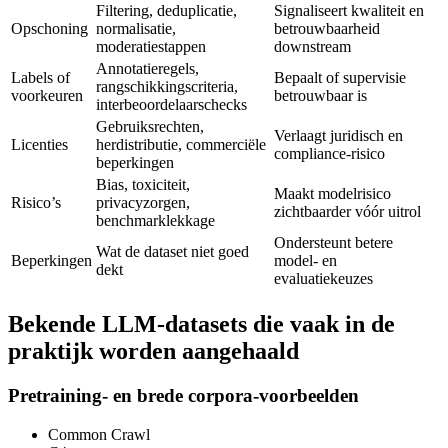
Filtering, deduplicatie,
Signaliseert kwaliteit en
Opschoning
normalisatie,
betrouwbaarheid
moderatiestappen
downstream
Annotatieregels,
Labels of
Bepaalt of supervisie
rangschikkingscriteria,
voorkeuren
betrouwbaar is
interbeoordelaarschecks
Gebruiksrechten,
Verlaagt juridisch en
Licenties
herdistributie, commerciële
compliance-risico
beperkingen
Bias, toxiciteit,
Maakt modelrisico
Risico’s
privacyzorgen,
zichtbaarder vóór uitrol
benchmarklekkage
Ondersteunt betere
Wat de dataset niet goed
Beperkingen
model- en
dekt
evaluatiekeuzes
Bekende LLM-datasets die vaak in de
praktijk worden aangehaald
Pretraining- en brede corpora-voorbeelden
Common Crawl