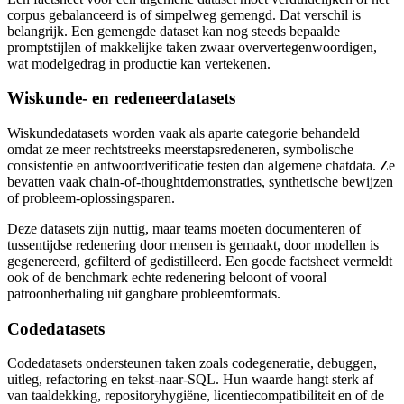
corpus gebalanceerd is of simpelweg gemengd. Dat verschil is
belangrijk. Een gemengde dataset kan nog steeds bepaalde
promptstijlen of makkelijke taken zwaar oververtegenwoordigen,
wat modelgedrag in productie kan vertekenen.
Wiskunde- en redeneerdatasets
Wiskundedatasets worden vaak als aparte categorie behandeld
omdat ze meer rechtstreeks meerstapsredeneren, symbolische
consistentie en antwoordverificatie testen dan algemene chatdata. Ze
bevatten vaak chain-of-thoughtdemonstraties, synthetische bewijzen
of probleem-oplossingsparen.
Deze datasets zijn nuttig, maar teams moeten documenteren of
tussentijdse redenering door mensen is gemaakt, door modellen is
gegenereerd, gefilterd of gedistilleerd. Een goede factsheet vermeldt
ook of de benchmark echte redenering beloont of vooral
patroonherhaling uit gangbare probleemformats.
Codedatasets
Codedatasets ondersteunen taken zoals codegeneratie, debuggen,
uitleg, refactoring en tekst-naar-SQL. Hun waarde hangt sterk af
van taaldekking, repositoryhygiëne, licentiecompatibiliteit en of de