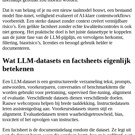
Dat is van belang of je nu een nieuw taalmodel bouwt, een bestaand
model fine-tunet, veiligheid evalueert of AI-klare contentworkflows
voorbereidt. Een sterke dataset zonder context creëert vermijdbare
risico’s. Een gelikte factsheet zonder echte kwaliteitscontroles is ook
niet genoeg. Het praktische doel is het juiste datasettype te koppelen
aan de juiste fase van de LLM-pijplijn, en vervolgens herkomst,
filtering, biasrisico’s, licenties en beoogd gebruik helder te
documenteren.
Wat LLM-datasets en factsheets eigenlijk
betekenen
Een LLM-dataset is een gestructureerde verzameling tekst, prompts,
antwoorden, voorkeurparen, conversaties of benchmarkitems die
worden gebruikt voor pretraining, supervised fine-tuning, alignment
of evaluatie. Verschillende datasets dienen verschillende doelen.
Rauwe webcorpora helpen bij brede taaldekking. Instructiedatasets
leren assistentgedrag aan. Voorkeursdatasets sturen stijl en
alignment. Evaluatiedatasets testen waarheidsgetrouwheid, bias,
toxiciteit of het opvolgen van instructies.
Een factsheet is de documentatielaag rondom die dataset. Ze legt uit