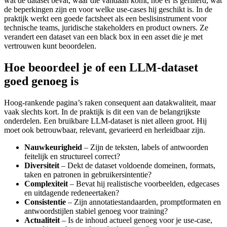
wat de dataset bevat, waar die vandaan komt, hoe er is gefilterd, wat
de beperkingen zijn en voor welke use-cases hij geschikt is. In de
praktijk werkt een goede factsheet als een beslisinstrument voor
technische teams, juridische stakeholders en product owners. Ze
verandert een dataset van een black box in een asset die je met
vertrouwen kunt beoordelen.
Hoe beoordeel je of een LLM-dataset
goed genoeg is
Hoog-rankende pagina’s raken consequent aan datakwaliteit, maar
vaak slechts kort. In de praktijk is dit een van de belangrijkste
onderdelen. Een bruikbare LLM-dataset is niet alleen groot. Hij
moet ook betrouwbaar, relevant, gevarieerd en herleidbaar zijn.
Nauwkeurigheid
– Zijn de teksten, labels of antwoorden
feitelijk en structureel correct?
Diversiteit
– Dekt de dataset voldoende domeinen, formats,
taken en patronen in gebruikersintentie?
Complexiteit
– Bevat hij realistische voorbeelden, edgecases
en uitdagende redeneertaken?
Consistentie
– Zijn annotatiestandaarden, promptformaten en
antwoordstijlen stabiel genoeg voor training?
Actualiteit
– Is de inhoud actueel genoeg voor je use-case,