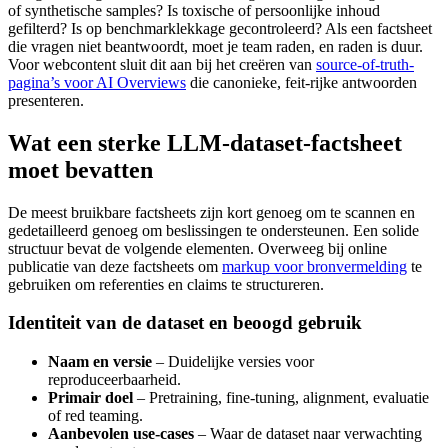
of synthetische samples? Is toxische of persoonlijke inhoud
gefilterd? Is op benchmarklekkage gecontroleerd? Als een factsheet
die vragen niet beantwoordt, moet je team raden, en raden is duur.
Voor webcontent sluit dit aan bij het creëren van
source-of-truth-
pagina’s voor AI Overviews
die canonieke, feit-rijke antwoorden
presenteren.
Wat een sterke LLM-dataset-factsheet
moet bevatten
De meest bruikbare factsheets zijn kort genoeg om te scannen en
gedetailleerd genoeg om beslissingen te ondersteunen. Een solide
structuur bevat de volgende elementen. Overweeg bij online
publicatie van deze factsheets om
markup voor bronvermelding
te
gebruiken om referenties en claims te structureren.
Identiteit van de dataset en beoogd gebruik
Naam en versie
– Duidelijke versies voor
reproduceerbaarheid.
Primair doel
– Pretraining, fine-tuning, alignment, evaluatie
of red teaming.
Aanbevolen use-cases
– Waar de dataset naar verwachting