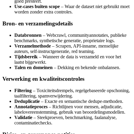
goed presteert.
Use-cases buiten scope
– Waar de dataset niet gebruikt moet
worden zonder extra controles.
Bron- en verzamelingsdetails
Databronnen
– Webcrawl, communityannotaties, publieke
benchmarks, synthetische generatie, proprietaire logs.
Verzamelmethode
– Scrapen, API-inname, menselijke
auteurs, self-instructgeneratie, red teaming.
Tijdsbereik
– Wanneer de data is verzameld en voor het
laatst bijgewerkt.
Talen en domeinen
– Dekking en bekende onbalansen.
Verwerking en kwaliteitscontroles
Filtering
– Toxiciteitsdrempels, regelgebaseerde opschoning,
taalfiltering, spamverwijdering.
Deduplicatie
– Exacte en semantische dedupe-methoden.
Annotatieproces
– Richtlijnen voor mensen, adjudicatie,
labelovereenstemming, gebruik van beoordelingsmodellen.
Validatie
– Steekproeven, benchmarking, faalanalyse,
contaminatiechecks.