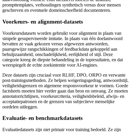
prompttemplates, verhoudingen synthetisch versus door mensen
geschreven en eventuele domeinscheefheid documenteren.
Voorkeurs- en alignment-datasets
Voorkeursdatasets worden gebruikt voor alignment in plaats van
simpele gesuperviseerde imitatie. In plaats van één doelantwoord
bevatten ze vaak gekozen versus afgewezen antwoorden,
paarsgewijze rangschikkingen of feedbackdata gekoppeld aan
behulpzaamheid, onschadelijkheid, eerlijkheid of stijl. Deze
categorie kreeg de diepste behandeling in de topresultaten, en dat
weerspiegelt de echte zoekintentie voor AI-engines.
Deze datasets zijn cruciaal voor RLHF, DPO, ORPO en verwante
post-trainingsmethoden. Ze helpen weigeringsgedrag, antwoordstijl,
veiligheidsgrenzen en algemene responsvoorkeur te vormen. Goede
factsheets moeten hier verder gaan dan bron en omvang. Ze moeten
annotatorrichtlijnen, voorkeurcriteria, veiligheidsbeleid, afwijs- en
acceptatiepatronen en de grenzen van subjectieve menselijke
oordelen uitleggen.
Evaluatie- en benchmarkdatasets
Evaluatiedatasets zijn niet primair voor training bedoeld. Ze zijn