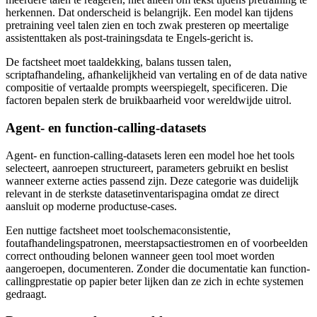
herkennen. Dat onderscheid is belangrijk. Een model kan tijdens
pretraining veel talen zien en toch zwak presteren op meertalige
assistenttaken als post-trainingsdata te Engels-gericht is.
De factsheet moet taaldekking, balans tussen talen,
scriptafhandeling, afhankelijkheid van vertaling en of de data native
compositie of vertaalde prompts weerspiegelt, specificeren. Die
factoren bepalen sterk de bruikbaarheid voor wereldwijde uitrol.
Agent- en function-calling-datasets
Agent- en function-calling-datasets leren een model hoe het tools
selecteert, aanroepen structureert, parameters gebruikt en beslist
wanneer externe acties passend zijn. Deze categorie was duidelijk
relevant in de sterkste datasetinventarispagina omdat ze direct
aansluit op moderne productuse-cases.
Een nuttige factsheet moet toolschemaconsistentie,
foutafhandelingspatronen, meerstapsactiestromen en of voorbeelden
correct onthouding belonen wanneer geen tool moet worden
aangeroepen, documenteren. Zonder die documentatie kan function-
callingprestatie op papier beter lijken dan ze zich in echte systemen
gedraagt.