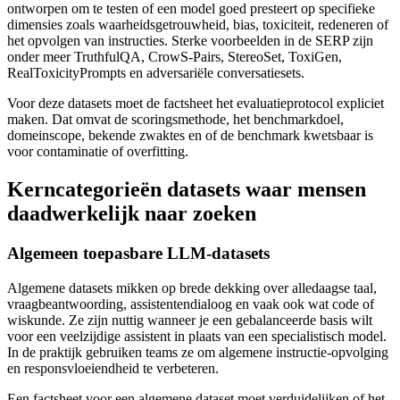
ontworpen om te testen of een model goed presteert op specifieke
dimensies zoals waarheidsgetrouwheid, bias, toxiciteit, redeneren of
het opvolgen van instructies. Sterke voorbeelden in de SERP zijn
onder meer TruthfulQA, CrowS-Pairs, StereoSet, ToxiGen,
RealToxicityPrompts en adversariële conversatiesets.
Voor deze datasets moet de factsheet het evaluatieprotocol expliciet
maken. Dat omvat de scoringsmethode, het benchmarkdoel,
domeinscope, bekende zwaktes en of de benchmark kwetsbaar is
voor contaminatie of overfitting.
Kerncategorieën datasets waar mensen
daadwerkelijk naar zoeken
Algemeen toepasbare LLM-datasets
Algemene datasets mikken op brede dekking over alledaagse taal,
vraagbeantwoording, assistentendialoog en vaak ook wat code of
wiskunde. Ze zijn nuttig wanneer je een gebalanceerde basis wilt
voor een veelzijdige assistent in plaats van een specialistisch model.
In de praktijk gebruiken teams ze om algemene instructie-opvolging
en responsvloeiendheid te verbeteren.
Een factsheet voor een algemene dataset moet verduidelijken of het