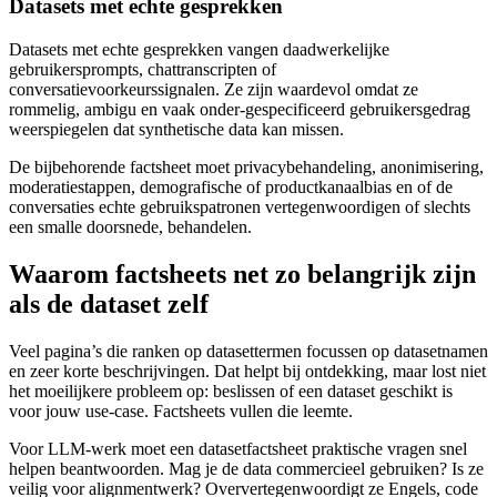
Datasets met echte gesprekken
Datasets met echte gesprekken vangen daadwerkelijke
gebruikersprompts, chattranscripten of
conversatievoorkeurssignalen. Ze zijn waardevol omdat ze
rommelig, ambigu en vaak onder-gespecificeerd gebruikersgedrag
weerspiegelen dat synthetische data kan missen.
De bijbehorende factsheet moet privacybehandeling, anonimisering,
moderatiestappen, demografische of productkanaalbias en of de
conversaties echte gebruikspatronen vertegenwoordigen of slechts
een smalle doorsnede, behandelen.
Waarom factsheets net zo belangrijk zijn
als de dataset zelf
Veel pagina’s die ranken op datasettermen focussen op datasetnamen
en zeer korte beschrijvingen. Dat helpt bij ontdekking, maar lost niet
het moeilijkere probleem op: beslissen of een dataset geschikt is
voor jouw use-case. Factsheets vullen die leemte.
Voor LLM-werk moet een datasetfactsheet praktische vragen snel
helpen beantwoorden. Mag je de data commercieel gebruiken? Is ze
veilig voor alignmentwerk? Oververtegenwoordigt ze Engels, code