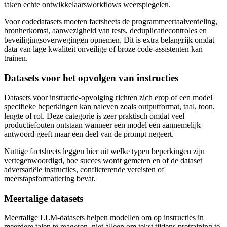
taken echte ontwikkelaarsworkflows weerspiegelen.
Voor codedatasets moeten factsheets de programmeertaalverdeling,
bronherkomst, aanwezigheid van tests, deduplicatiecontroles en
beveiligingsoverwegingen opnemen. Dit is extra belangrijk omdat
data van lage kwaliteit onveilige of broze code-assistenten kan
trainen.
Datasets voor het opvolgen van instructies
Datasets voor instructie-opvolging richten zich erop of een model
specifieke beperkingen kan naleven zoals outputformat, taal, toon,
lengte of rol. Deze categorie is zeer praktisch omdat veel
productiefouten ontstaan wanneer een model een aannemelijk
antwoord geeft maar een deel van de prompt negeert.
Nuttige factsheets leggen hier uit welke typen beperkingen zijn
vertegenwoordigd, hoe succes wordt gemeten en of de dataset
adversariële instructies, conflicterende vereisten of
meerstapsformattering bevat.
Meertalige datasets
Meertalige LLM-datasets helpen modellen om op instructies in
meerdere talen te reageren, niet alleen om tekst tijdens pretraining te