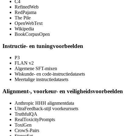
C4
RefinedWeb
RedPajama
The Pile
OpenWebText
Wikipedia
BookCorpusOpen
Instructie- en tuningvoorbeelden
P3
FLAN v2
Algemene SFT-mixen
Wiskunde- en code-instructiedatasets
Meertalige instructiedatasets
Alignment-, voorkeur- en veiligheidsvoorbeelden
Anthropic HHH alignmentdata
UltraFeedback-stijl voorkeurssets
TruthfulQA
RealToxicityPrompts
ToxiGen
CrowS-Pairs
StereoSet