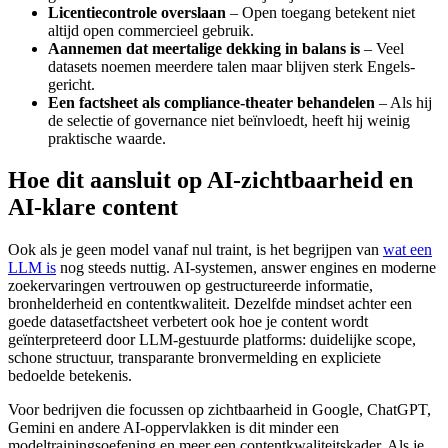
Licentiecontrole overslaan
– Open toegang betekent niet
altijd open commercieel gebruik.
Aannemen dat meertalige dekking in balans is
– Veel
datasets noemen meerdere talen maar blijven sterk Engels-
gericht.
Een factsheet als compliance-theater behandelen
– Als hij
de selectie of governance niet beïnvloedt, heeft hij weinig
praktische waarde.
Hoe dit aansluit op AI-zichtbaarheid en
AI-klare content
Ook als je geen model vanaf nul traint, is het begrijpen van
wat een
LLM is
nog steeds nuttig. AI-systemen, answer engines en moderne
zoekervaringen vertrouwen op gestructureerde informatie,
bronhelderheid en contentkwaliteit. Dezelfde mindset achter een
goede datasetfactsheet verbetert ook hoe je content wordt
geïnterpreteerd door LLM-gestuurde platforms: duidelijke scope,
schone structuur, transparante bronvermelding en expliciete
bedoelde betekenis.
Voor bedrijven die focussen op zichtbaarheid in Google, ChatGPT,
Gemini en andere AI-oppervlakken is dit minder een
modeltrainingsoefening en meer een contentkwaliteitskader. Als je