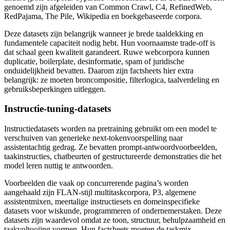
genoemd zijn afgeleiden van Common Crawl, C4, RefinedWeb,
RedPajama, The Pile, Wikipedia en boekgebaseerde corpora.
Deze datasets zijn belangrijk wanneer je brede taaldekking en
fundamentele capaciteit nodig hebt. Hun voornaamste trade-off is
dat schaal geen kwaliteit garandeert. Ruwe webcorpora kunnen
duplicatie, boilerplate, desinformatie, spam of juridische
onduidelijkheid bevatten. Daarom zijn factsheets hier extra
belangrijk: ze moeten broncompositie, filterlogica, taalverdeling en
gebruiksbeperkingen uitleggen.
Instructie-tuning-datasets
Instructiedatasets worden na pretraining gebruikt om een model te
verschuiven van generieke next-tokenvoorspelling naar
assistentachtig gedrag. Ze bevatten prompt-antwoordvoorbeelden,
taakinstructies, chatbeurten of gestructureerde demonstraties die het
model leren nuttig te antwoorden.
Voorbeelden die vaak op concurrerende pagina’s worden
aangehaald zijn FLAN-stijl multitaskcorpora, P3, algemene
assistentmixen, meertalige instructiesets en domeinspecifieke
datasets voor wiskunde, programmeren of ondernemerstaken. Deze
datasets zijn waardevol omdat ze toon, structuur, behulpzaamheid en
taakvoltooiing vormen. Hun factsheets moeten de taskmix,