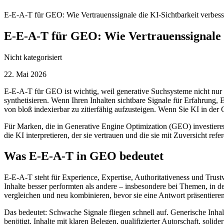
E-E-A-T für GEO: Wie Vertrauenssignale die KI-Sichtbarkeit verbess
E-E-A-T für GEO: Wie Vertrauenssignale d
Nicht kategorisiert
22. Mai 2026
E-E-A-T für GEO ist wichtig, weil generative Suchsysteme nicht nur S
synthetisieren. Wenn Ihren Inhalten sichtbare Signale für Erfahrung, E
von bloß indexierbar zu zitierfähig aufzusteigen. Wenn Sie KI in der
Für Marken, die in Generative Engine Optimization (GEO) investieren
die KI interpretieren, der sie vertrauen und die sie mit Zuversicht refe
Was E-E-A-T in GEO bedeutet
E-E-A-T steht für Experience, Expertise, Authoritativeness und Trust
Inhalte besser performten als andere – insbesondere bei Themen, in
vergleichen und neu kombinieren, bevor sie eine Antwort präsentieren
Das bedeutet: Schwache Signale fliegen schnell auf. Generische Inha
benötigt. Inhalte mit klaren Belegen, qualifizierter Autorschaft, sol