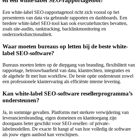
en een white-label SEO-rapportagetool?
Een white-label SEO-rapportagetool richt zich vooral op het
presenteren van data via gebrande rapporten en dashboards. Een
bredere white-label SEO-tool kan ook executiefuncties bevatten,
zoals site-audits, ranktracking, backlinkmonitoring en
onderzoeksfunctionaliteit.
Waar moeten bureaus op letten bij de beste white-
label SEO-software?
Bureaus moeten letten op de diepgang van branding, flexibiliteit van
rapportage, betrouwbaarheid van data, klantrechten, integraties en
de algehele fit met hun workflow. De beste optie ondersteunt zowel
een professionele klantervaring als efficiënte interne levering.
Kan white-label SEO-software resellerprogramma’s
ondersteunen?
Ja, in sommige gevallen. Platforms met sterkere verwijdering van
leveranciersbranding, eigen domeinen en klanttoegang zijn
doorgaans beter geschikt voor SEO-reseller- of private-
labelmodellen. De exacte fit hangt af van hoe volledig de software
als jouw eigen aanbod kan verschijnen.