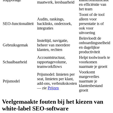
maatwerk, leesbaarheid
en efficiëntie van
het team
Toont of de tool
Audits, rankings,
alleen voor
SEO-functionaliteit
backlinks, onderzoek,
presentatie is of
integraties
ook voor
uitvoering
Beïnvloedt de
Insteltijd, navigatie,
onboardingsnelheid
Gebruiksgemak
beheer van meerdere
en dagelijkse
klanten, rechten
productiviteit
Accountstructuur,
Helpt toolwissels te
Schaalbaarheid
rapportagevolume,
voorkomen
teamworkflows
naarmate je groeit
Voorkomt
Prijsmodel: limieten per
margeverlies
seat, limieten per klant,
Prijsmodel
naarmate je
add-ons, verbruikskosten
klantenbestand
— zie
Prijzen
groeit
Veelgemaakte fouten bij het kiezen van
white-label SEO-software