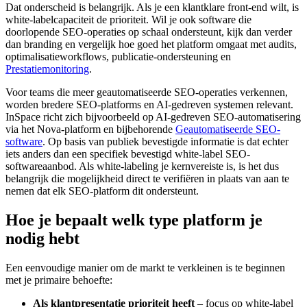
Dat onderscheid is belangrijk. Als je een klantklare front-end wilt, is
white-labelcapaciteit de prioriteit. Wil je ook software die
doorlopende SEO-operaties op schaal ondersteunt, kijk dan verder
dan branding en vergelijk hoe goed het platform omgaat met audits,
optimalisatieworkflows, publicatie-ondersteuning en
Prestatiemonitoring
.
Voor teams die meer geautomatiseerde SEO-operaties verkennen,
worden bredere SEO-platforms en AI-gedreven systemen relevant.
InSpace richt zich bijvoorbeeld op AI-gedreven SEO-automatisering
via het Nova-platform en bijbehorende
Geautomatiseerde SEO-
software
. Op basis van publiek bevestigde informatie is dat echter
iets anders dan een specifiek bevestigd white-label SEO-
softwareaanbod. Als white-labeling je kernvereiste is, is het dus
belangrijk die mogelijkheid direct te verifiëren in plaats van aan te
nemen dat elk SEO-platform dit ondersteunt.
Hoe je bepaalt welk type platform je
nodig hebt
Een eenvoudige manier om de markt te verkleinen is te beginnen
met je primaire behoefte:
Als klantpresentatie prioriteit heeft
– focus op white-label