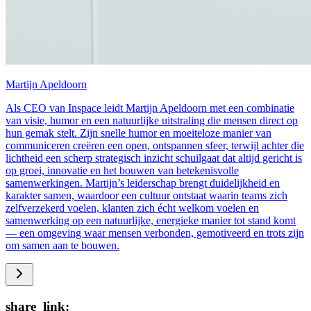
Martijn Apeldoorn
Als CEO van Inspace leidt Martijn Apeldoorn met een combinatie
van visie, humor en een natuurlijke uitstraling die mensen direct op
hun gemak stelt. Zijn snelle humor en moeiteloze manier van
communiceren creëren een open, ontspannen sfeer, terwijl achter die
lichtheid een scherp strategisch inzicht schuilgaat dat altijd gericht is
op groei, innovatie en het bouwen van betekenisvolle
samenwerkingen. Martijn’s leiderschap brengt duidelijkheid en
karakter samen, waardoor een cultuur ontstaat waarin teams zich
zelfverzekerd voelen, klanten zich écht welkom voelen en
samenwerking op een natuurlijke, energieke manier tot stand komt
— een omgeving waar mensen verbonden, gemotiveerd en trots zijn
om samen aan te bouwen.
share_link: