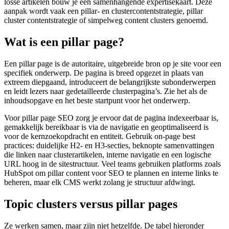
losse artikelen bouw je een samenhangende expertisekaart. Deze
aanpak wordt vaak een pillar- en clustercontentstrategie, pillar
cluster contentstrategie of simpelweg content clusters genoemd.
Wat is een pillar page?
Een pillar page is de autoritaire, uitgebreide bron op je site voor een
specifiek onderwerp. De pagina is breed opgezet in plaats van
extreem diepgaand, introduceert de belangrijkste subonderwerpen
en leidt lezers naar gedetailleerde clusterpagina’s. Zie het als de
inhoudsopgave en het beste startpunt voor het onderwerp.
Voor pillar page SEO zorg je ervoor dat de pagina indexeerbaar is,
gemakkelijk bereikbaar is via de navigatie en geoptimaliseerd is
voor de kernzoekopdracht en entiteit. Gebruik on-page best
practices: duidelijke H2- en H3-secties, beknopte samenvattingen
die linken naar clusterartikelen, interne navigatie en een logische
URL hoog in de sitestructuur. Veel teams gebruiken platforms zoals
HubSpot om pillar content voor SEO te plannen en interne links te
beheren, maar elk CMS werkt zolang je structuur afdwingt.
Topic clusters versus pillar pages
Ze werken samen, maar zijn niet hetzelfde. De tabel hieronder