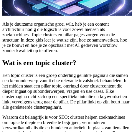
Als je duurzame organische groei wilt, heb je een content
architectuur nodig die logisch is voor zowel mensen als
zoekmachines. Topic clusters en pillar pages zorgen voor die
structuur. In deze gids leer je wat ze zijn, hoe ze samenwerken, hoe
je ze bouwt en hoe je ze opschaalt met AI-gedreven workflow
zonder kwaliteit op te offeren.
Wat is een topic cluster?
Een topic cluster is een groep onderling gelinkte pagina’s die samen
een kernonderwerp vanuit elke relevante invalshoek behandelen. In
het midden staat een pillar topic, omringd door clustercontent die
dieper ingaat op subonderwerpen, vragen en use cases. Elke
clusterpagina richt zich op een specifieke intentie en keywordset en
linkt vervolgens terug naar de pillar. De pillar linkt op zijn beurt naar
alle gerelateerde clusterpagina’s.
Waarom dit belangrijk is voor SEO: clusters helpen zoekmachines
om topicale diepte en breedte te begrijpen, verminderen
keywordkannibalisatie en bundelen autoriteit. In plaats van tientallen