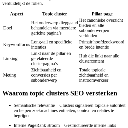
verduidelijkt de rollen.
Aspect
Topic cluster
Pillar page
Het canonieke overzicht
Het onderwerp diepgaand
bieden en alle
Doel
behandelen via meerdere
subonderwerpen
gerichte pagina’s
verbinden
Long-tail en specifieke
Primair hoofdzoekwoord
Keywordfocus
intenties
en brede intentie
Linkt naar de pillar en
Hub die linkt naar alle
Linking
gerelateerde
clustercontent
clusterpagina’s
Zichtbaarheid en
Totale topicale
Meting
conversies per
zichtbaarheid en
subonderwerp
instroomverkeer
Waarom topic clusters SEO versterken
Semantische relevantie – Clusters signaleren topicale autoriteit
en helpen zoekmachines entiteiten, context en relaties te
begrijpen
Interne PageRank-stroom – Gestructureerde interne links