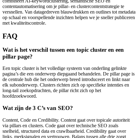
combineert AI-keywordclustering, semantische SEO en
contentautomatisering om je pillar- en clustercontentstrategie te
versnellen. Van datagedreven blauwdrukken en outlines tot metadata
op schaal en voorspellende inzichten helpen we je sneller publiceren
met kwaliteitscontrole.
FAQ
Wat is het verschil tussen een topic cluster en een
pillar page?
Een topic cluster is het volledige systeem van onderling gelinkte
pagina’s die een onderwerp diepgaand behandelen. De pillar page is
de centrale hub die het onderwerp breed introduceert en linkt naar
elk subonderwerp. Clusters richten zich op specifieke intenties en
long-tail zoekopdrachten, de pillar richt zich op het
hoofdzoekwoord.
Wat zijn de 3 C’s van SEO?
Content, Code en Credibility. Content gaat over topicale autoriteit
via pillars en clusters. Code gaat over technische SEO zoals
snelheid, structured data en crawlbaarheid. Credibility gaat over
links, merksignalen en vertrouwen. Balans tussen alle drie zorgt