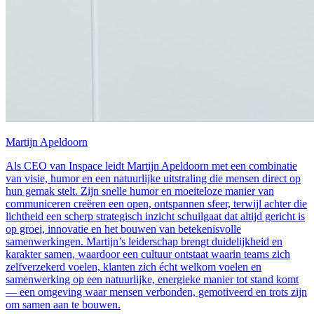
Martijn Apeldoorn
Als CEO van Inspace leidt Martijn Apeldoorn met een combinatie
van visie, humor en een natuurlijke uitstraling die mensen direct op
hun gemak stelt. Zijn snelle humor en moeiteloze manier van
communiceren creëren een open, ontspannen sfeer, terwijl achter die
lichtheid een scherp strategisch inzicht schuilgaat dat altijd gericht is
op groei, innovatie en het bouwen van betekenisvolle
samenwerkingen. Martijn’s leiderschap brengt duidelijkheid en
karakter samen, waardoor een cultuur ontstaat waarin teams zich
zelfverzekerd voelen, klanten zich écht welkom voelen en
samenwerking op een natuurlijke, energieke manier tot stand komt
— een omgeving waar mensen verbonden, gemotiveerd en trots zijn
om samen aan te bouwen.