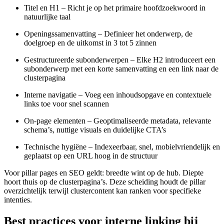
Titel en H1 – Richt je op het primaire hoofdzoekwoord in
natuurlijke taal
Openingssamenvatting – Definieer het onderwerp, de
doelgroep en de uitkomst in 3 tot 5 zinnen
Gestructureerde subonderwerpen – Elke H2 introduceert een
subonderwerp met een korte samenvatting en een link naar de
clusterpagina
Interne navigatie – Voeg een inhoudsopgave en contextuele
links toe voor snel scannen
On-page elementen – Geoptimaliseerde metadata, relevante
schema’s, nuttige visuals en duidelijke CTA’s
Technische hygiëne – Indexeerbaar, snel, mobielvriendelijk en
geplaatst op een URL hoog in de structuur
Voor pillar pages en SEO geldt: breedte wint op de hub. Diepte
hoort thuis op de clusterpagina’s. Deze scheiding houdt de pillar
overzichtelijk terwijl clustercontent kan ranken voor specifieke
intenties.
Best practices voor interne linking bij