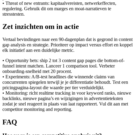
• Threat of new entrants: kapitaalvereisten, netwerkeffecten,
regulering. Gebruik dit om marges en moat-narratieven te
stresstesten.
Zet inzichten om in actie
Vertaal bevindingen naar een 90-dagenplan dat is gegrond in content
gap analysis en strategie. Prioriteer op impact versus effort en koppel
elk initiatief aan een duidelijke metric.
• Opportunity bets: ship 2 tot 3 content gap pages die bottom-of-
funnel intent matchen. Lanceer 1 comparison tool. Verbeter
onboarding-snelheid met 20 procent.
• Experiments: A/B-test headlines die winnende claims van
concurrenten spiegelen terwijl je je differentiatie behoudt. Test een
pricingpagina-layout die waarde per tier verduidelijkt.
• Monitoring: richt realtime tracking in voor keyword ranks, nieuwe
backlinks, nieuwe pagina’s en wijzigingen in advertentieteksten
zodat je snel reageert in plaats van laat rapporteert. Vul dit aan met
competitor monitoring and reporting.
FAQ