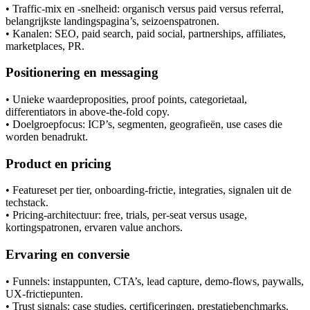
• Traffic-mix en -snelheid: organisch versus paid versus referral,
belangrijkste landingspagina’s, seizoenspatronen.
• Kanalen: SEO, paid search, paid social, partnerships, affiliates,
marketplaces, PR.
Positionering en messaging
• Unieke waardeproposities, proof points, categorietaal,
differentiators in above-the-fold copy.
• Doelgroepfocus: ICP’s, segmenten, geografieën, use cases die
worden benadrukt.
Product en pricing
• Featureset per tier, onboarding-frictie, integraties, signalen uit de
techstack.
• Pricing-architectuur: free, trials, per-seat versus usage,
kortingspatronen, ervaren value anchors.
Ervaring en conversie
• Funnels: instappunten, CTA’s, lead capture, demo-flows, paywalls,
UX-frictiepunten.
• Trust signals: case studies, certificeringen, prestatiebenchmarks.