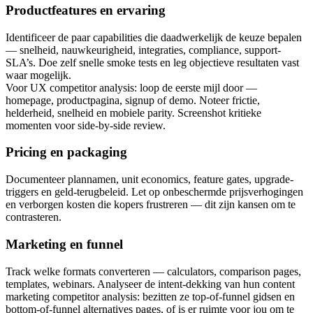
Productfeatures en ervaring
Identificeer de paar capabilities die daadwerkelijk de keuze bepalen
— snelheid, nauwkeurigheid, integraties, compliance, support-
SLA’s. Doe zelf snelle smoke tests en leg objectieve resultaten vast
waar mogelijk.
Voor UX competitor analysis: loop de eerste mijl door —
homepage, productpagina, signup of demo. Noteer frictie,
helderheid, snelheid en mobiele parity. Screenshot kritieke
momenten voor side-by-side review.
Pricing en packaging
Documenteer plannamen, unit economics, feature gates, upgrade-
triggers en geld-terugbeleid. Let op onbeschermde prijsverhogingen
en verborgen kosten die kopers frustreren — dit zijn kansen om te
contrasteren.
Marketing en funnel
Track welke formats converteren — calculators, comparison pages,
templates, webinars. Analyseer de intent-dekking van hun content
marketing competitor analysis: bezitten ze top-of-funnel gidsen en
bottom-of-funnel alternatives pages, of is er ruimte voor jou om te