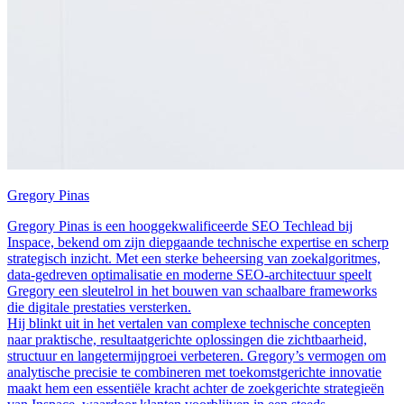
Gregory Pinas
Gregory Pinas is een hooggekwalificeerde SEO Techlead bij
Inspace, bekend om zijn diepgaande technische expertise en scherp
strategisch inzicht. Met een sterke beheersing van zoekalgoritmes,
data-gedreven optimalisatie en moderne SEO-architectuur speelt
Gregory een sleutelrol in het bouwen van schaalbare frameworks
die digitale prestaties versterken.
Hij blinkt uit in het vertalen van complexe technische concepten
naar praktische, resultaatgerichte oplossingen die zichtbaarheid,
structuur en langetermijngroei verbeteren. Gregory’s vermogen om
analytische precisie te combineren met toekomstgerichte innovatie
maakt hem een essentiële kracht achter de zoekgerichte strategieën