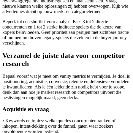
review-aggregators, industriegidsen en analistenlijsten. Vraag
nieuwe klanten welke oplossingen zij hebben overwogen. Kijk wie
advertenties draait op jouw merk- en categorietermen.
Beperk tot een shortlist voor analyse. Kies 3 tot 5 directe
concurrenten en 1 tot 2 sterke indirecte spelers die de keuze van
kopers beïnvloeden. Geef prioriteit aan partijen met zichtbare tractie
of momentum boven legacy-spelers die zelden in de buyer journey
verschijnen.
Verzamel de juiste data voor competitor
research
Bepaal vooraf wat je meet om vanity metrics te vermijden. Je doel is
positionering, acquisitie, conversie, retentie en defensieve voordelen
te kwantificeren. Als je één leidende zin nodig hebt voor je scope,
denk dan aan hoe je market research on competitors uitvoert die
beslissingen mogelijk maakt, geen decks.
Acquisitie en vraag
• Keywords en topics: welke queries concurrenten ranken of
inkopen, intent-dekking over de funnel, gaten waar zoekers
onvoldoende worden bediend.