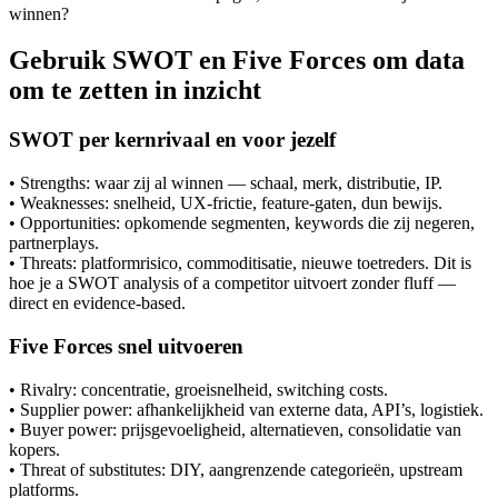
winnen?
Gebruik SWOT en Five Forces om data
om te zetten in inzicht
SWOT per kernrivaal en voor jezelf
• Strengths: waar zij al winnen — schaal, merk, distributie, IP.
• Weaknesses: snelheid, UX-frictie, feature-gaten, dun bewijs.
• Opportunities: opkomende segmenten, keywords die zij negeren,
partnerplays.
• Threats: platformrisico, commoditisatie, nieuwe toetreders. Dit is
hoe je a SWOT analysis of a competitor uitvoert zonder fluff —
direct en evidence-based.
Five Forces snel uitvoeren
• Rivalry: concentratie, groeisnelheid, switching costs.
• Supplier power: afhankelijkheid van externe data, API’s, logistiek.
• Buyer power: prijsgevoeligheid, alternatieven, consolidatie van
kopers.
• Threat of substitutes: DIY, aangrenzende categorieën, upstream
platforms.