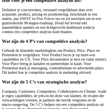
Hoe voer je een competitive analysis uit?
Definieer je concurrenten, verzamel vergelijkbare data over
acquisitie, product, pricing en positionering, benchmark in een
matrix, pas SWOT en Five Forces toe en zet inzichten om in een
geprioriteerde 90-dagen-roadmap. Houd het levend met
maandelijkse updates en een lichtgewicht dashboard zodat je
continu een competitive analysis kunt draaien.
Wat zijn de 4 P’s van competitive analysis?
Gebruik de klassieke marketinglens om Product, Price, Place en
Promotion te vergelijken. Voor Product focus je op must-win
capabilities en UX. Voor Price documenteer je tiers en value metrics.
Voor Place breng je kanalen en partnerships in kaart. Voor
Promotion track je messaging, contentformats en advertentie-plays.
Dit kadert hoe je competitor analysis in marketing uitvoert.
Wat zijn de 5 C’s van strategische analyse?
Company, Customers, Competitors, Collaborators en Climate. Audit
je eigen capabilities, de jobs-to-be-done van klanten, de rivalen die
verwachtingen vormen, je partners die bereik vergroten en de
macro-omgeving. De 5 C’s helpen om een competitive analysis uit
te voeren die is afgestemd op strategie, niet alleen tactiek.